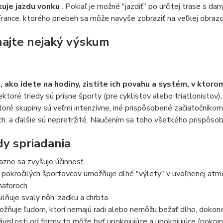
kuje jazdu vonku
. Pokiaľ je možné "jazdiť" po určitej trase s da
rance, ktorého priebeh sa môže navyše zobraziť na veľkej obrazov
ajte nejaký výskum
 ako idete na hodiny, zistite ich povahu a systém, v ktor
iektoré triedy sú prísne športy (pre cyklistov alebo triatlonisto
toré skupiny sú veľmi intenzívne, iné prispôsobené začiatočníkom
ch, a ďalšie sú nepretržité. Naučením sa toho všetkého prispôso
y spriadania
azne sa zvyšuje účinnosť.
 pokročilých športovcov umožňuje dlhé "výlety" v uvoľnenej atm
aforoch.
ilňuje svaly nôh, zadku a chrbta.
žňuje ľuďom, ktorí nemajú radi alebo nemôžu bežať dlho, dokonca
ávislosti od formy to môže byť upokojujúce a upokojujúce (pokojn