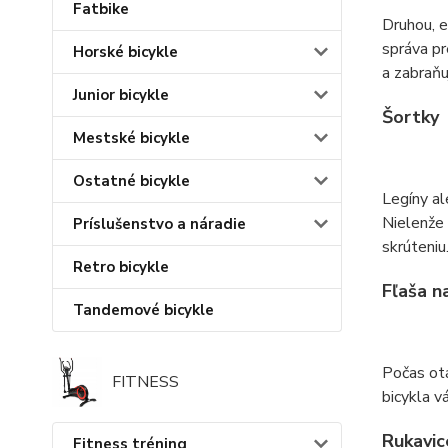
Fatbike
Druhou, 
správa pr
Horské bicykle
a zabraňu
Junior bicykle
Šortky
Mestské bicykle
Ostatné bicykle
Legíny al
Nielenže 
Príslušenstvo a náradie
skrúteniu
Retro bicykle
Fľaša n
Tandemové bicykle
Počas otá
FITNESS
bicykla v
Rukavic
Fitness tréning