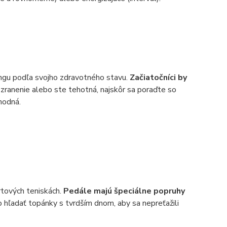
ingu podľa svojho zdravotného stavu.
Začiatočníci by
zranenie alebo ste tehotná, najskôr sa poraďte so
hodná.
rtových teniskách.
Pedále majú špeciálne popruhy
o hľadať topánky s tvrdším dnom, aby sa nepreťažili