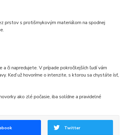
 bez prstov s protišmykovým materiálom na spodnej
e.
ne a či napredujete. V prípade pokročilejších ľudí vám
avy. Keď už hovoríme o intenzite, s ktorou sa chystáte ísť,
hovorky ako zlé počasie, iba solídne a pravidelné
ebook
Twitter