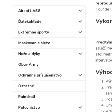
reprodu
Tour de F
Airsoft ASG
Vykon
Ďalekohľady
Extremne športy
Predtým,
Maskovanie siete
záleží. N
Nože a dýky
atď. Niek
intervalo
Obuv Army
Výhod
Ochranné príslušenstvo
Výr
Ostatné
Pre
sem
Paintball
Pos
Umo
Poľovníctvo
V z