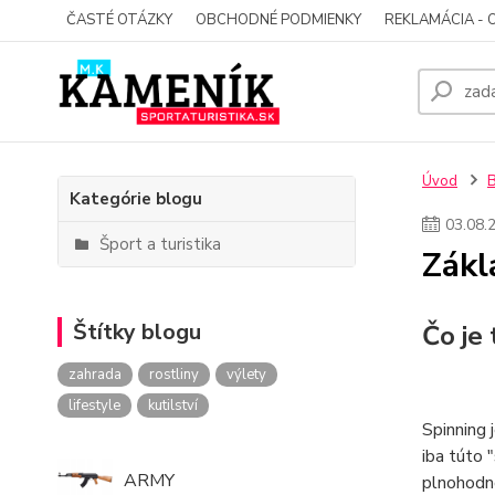
ČASTÉ OTÁZKY
OBCHODNÉ PODMIENKY
REKLAMÁCIA - 
Úvod
Kategórie blogu
03
.
08
.
Šport a turistika
Zákl
Štítky blogu
Čo je 
zahrada
rostliny
výlety
lifestyle
kutilství
Spinning 
iba túto 
ARMY
plnohodno