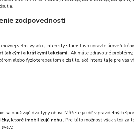
dnutie.
enie zodpovednosti
možnej veľmi vysokej intenzity starostlivo upravte úroveň trén
ať ľahkými a krátkymi lekciami
. Ak máte zdravotné problémy, 
károm alebo fyzioterapeutom a zistite, aká intenzita je pre vás v
ie sa používajú dva typy obuvi. Môžete jazdiť v pravidelných špo
ičky, ktoré imobilizujú nohu
. Pre túto možnosť však stojí za t
 svaly.