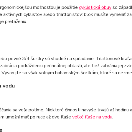
ergonomickejšou možnosťou je použitie
cyklistická obuv
so západk
e aktívnych cyklistov alebo triatlonistov: blok musíte vymeniť za
je preťaženiu.
ebo pevné 3/4 šortky sú vhodné na spriadanie. Triatlonové krať
zabránia podráždeniu perineálnej oblasti, ale tiež zabránia jej zvln
. Vyvarujte sa však voľným bahamským šortkám, ktoré sa nezmest
a vodu
čania sa veľa potíme. Niektoré činnosti navyše trvajú až hodinu a
ám umožní mať po ruce až dve fľaše
veľké fľaše na vodu
.
e