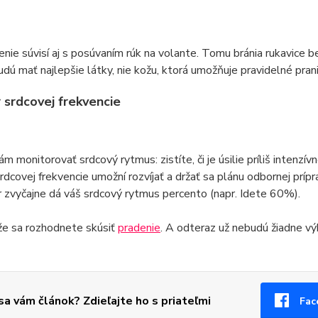
enie súvisí aj s posúvaním rúk na volante. Tomu bránia rukavice
udú mať najlepšie látky, nie kožu, ktorá umožňuje pravidelné prani
 srdcovej frekvencie
m monitorovať srdcový rytmus: zistíte, či je úsilie príliš intenzív
rdcovej frekvencie umožní rozvíjať a držať sa plánu odbornej prípr
r zvyčajne dá váš srdcový rytmus percento (napr. Idete 60%).
že sa rozhodnete skúsiť
pradenie
. A odteraz už nebudú žiadne vý
 sa vám článok? Zdieľajte ho s priateľmi
Fac