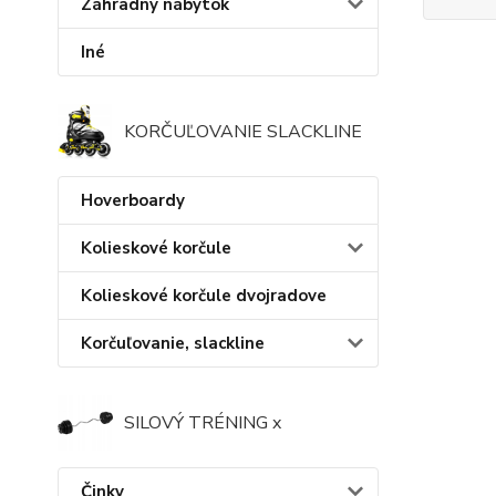
Záhradný nábytok
Iné
KORČUĽOVANIE SLACKLINE
Hoverboardy
Kolieskové korčule
Kolieskové korčule dvojradove
Korčuľovanie, slackline
SILOVÝ TRÉNING x
Činky