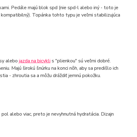
ami. Pedále majú blok spd (nie spd-l alebo iný - toto je
 kompatibilný). Topánka tohto typu je veľmi stabilizujúca
asy alebo
jazda na bicykli
s "plienkou" sú veľmi dobré.
eniu. Majú širokú šnúrku na konci nôh, aby sa predišlo ich
ia - zhroutia sa a môžu dráždiť jemnú pokožku.
 pol alebo viac, preto je nevyhnutná hydratácia. Dizajn