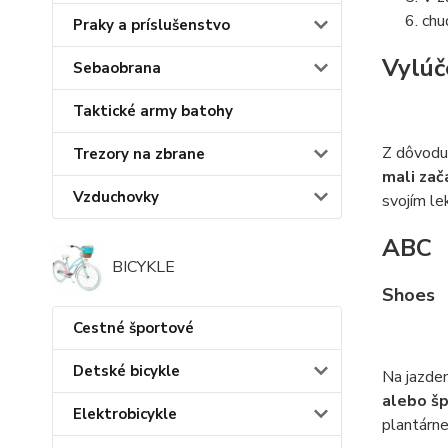
chu
Praky a príslušenstvo
Vylúč
Sebaobrana
Taktické army batohy
Z dôvodu 
Trezory na zbrane
mali zač
Vzduchovky
svojím le
ABC
BICYKLE
Shoes
Cestné športové
Detské bicykle
Na jazden
alebo šp
Elektrobicykle
plantárne