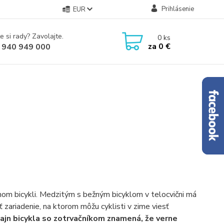
Prihlásenie
EUR
e si rady? Zavolajte.
0
ks
za
0 €
 940 949 000
rnom bicykli. Medzitým s bežným bicyklom v telocvični má
ť zariadenie, na ktorom môžu cyklisti v zime viesť
ajn bicykla so zotrvačníkom znamená, že verne