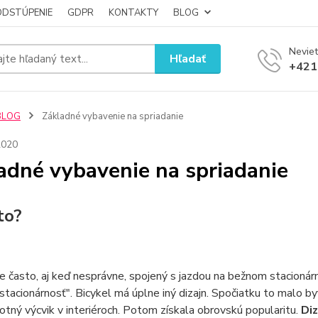
ODSTÚPENIE
GDPR
KONTAKTY
BLOG
Neviet
Hľadať
+421
BLOG
Základné vybavenie na spriadanie
2020
adné vybavenie na spriadanie
to?
je často, aj keď nesprávne, spojený s jazdou na bežnom stacioná
"stacionárnosť". Bicykel má úplne iný dizajn. Spočiatku to malo by
tný výcvik v interiéroch. Potom získala obrovskú popularitu.
Diz