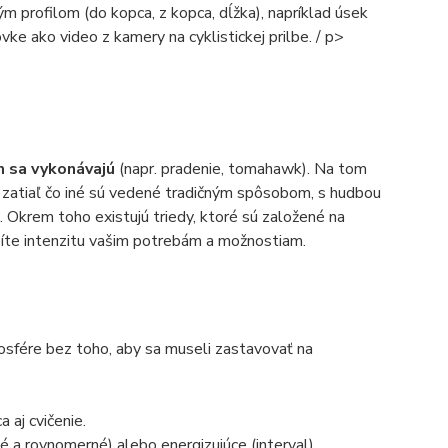
ným profilom (do kopca, z kopca, dĺžka), napríklad úsek
ke ako video z kamery na cyklistickej prilbe. / p>
om sa vykonávajú
(napr. pradenie, tomahawk). Na tom
v), zatiaľ čo iné sú vedené tradičným spôsobom, s hudbou
. Okrem toho existujú triedy, ktoré sú založené na
bíte intenzitu vašim potrebám a možnostiam.
osfére bez toho, aby sa museli zastavovať na
 aj cvičenie.
é a rovnomerné) alebo energizujúce (interval).