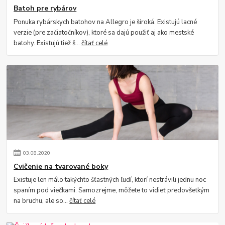
Batoh pre rybárov
Ponuka rybárskych batohov na Allegro je široká. Existujú lacné
verzie (pre začiatočníkov), ktoré sa dajú použiť aj ako mestské
batohy. Existujú tiež š...
čítať celé
03
.
08
.
2020
Cvičenie na tvarované boky
Existuje len málo takýchto šťastných ľudí, ktorí nestrávili jednu noc
spaním pod viečkami. Samozrejme, môžete to vidieť predovšetkým
na bruchu, ale so...
čítať celé