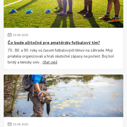
03
.
08
.
2020
Čo bude užitočné pre amatérsky futbalový tím?
70., 80. a 90. roky sú časom futbalových tímov na záhrade. Moji
priatelia organizovali a hrali skutočné zápasy na počesť. Boj bol
tvrdý a tenisky snív...
čítať celé
03
.
08
.
2020