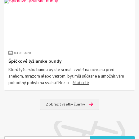
03
.
08
.
2020
Špičkové lyžiarske bundy
Ktorú lyžiarsku bundu by ste si mali zvoliť na ochranu pred
snehom, mrazom alebo vetrom, byť milí súčasne a umožniť vám
pohodlný pohyb na svahu? Bez o...
čítať celé
Zobraziť všetky články