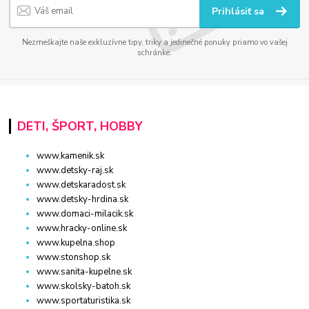
Prihlásiť sa
Nezmeškajte naše exkluzívne tipy, triky a jedinečné ponuky priamo vo vašej
schránke.
DETI, ŠPORT, HOBBY
www.kamenik.sk
www.detsky-raj.sk
www.detskaradost.sk
www.detsky-hrdina.sk
www.domaci-milacik.sk
www.hracky-online.sk
www.kupelna.shop
www.stonshop.sk
www.sanita-kupelne.sk
www.skolsky-batoh.sk
www.sportaturistika.sk