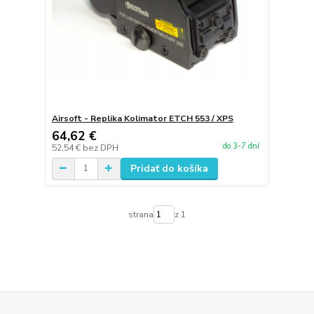
Airsoft - Replika Kolimator ETCH 553 / XPS
64,62 €
do 3-7 dní
52,54 €
bez DPH
Pridať do košíka
strana
z 1