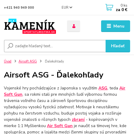
0
ks
EUR
+421 940 949 000
za
0 €
Menu
Hľadať
Úvod
Airsoft ASG
Ďalekohľady
Airsoft ASG - Ďalekohľady
Vojenské hry pochádzajúce z Japonska s využitím
ASG
, teda
Air
Soft Gun
, sa rokmi stali pre mnohých ľudí výbornou formou
trávenia voľného času a zároveň športovou disciplínou
vyžadujúcou vysokú fyzickú zdatnosť. Motivuje k neustálemu
pohybu na čerstvom vzduchu, buduje postoj vojaka a rozširuje
vojenské znalosti o rôznych typoch
zbraní
- kopírovaných v
mierke 1:1 Myšlienkou
Air Soft Gun
je naučiť sa tímovej hre, kde
spolupráca, pomoc a lojalita medzi členmi skupiny sú prvoradými