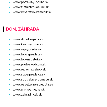
www.potraviny-online.sk
www.zlatnictvo-online.sk
www.rybarstvo-kamenik.sk
DOM, ZÁHRADA
www.dm-drogeria.sk
www.kvalitnytovar.sk
www.najvypredaj.sk
www.topvypredaj.sk
www.top-nabytok.sk
www.proti-skodcom.sk
www.retromaxishop.sk
www.superpredajca.sk
www.spotrebice-domace.sk
www.osvetlenie-svietidla.eu
www.uni-kozmetika.sk
www.zahradnicek.sk