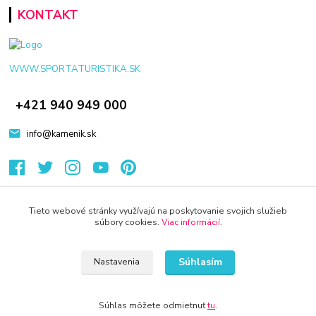
KONTAKT
WWW.SPORTATURISTIKA.SK
+421 940 949 000
info@kamenik.sk
Tieto webové stránky využívajú na poskytovanie svojich služieb
súbory cookies.
Viac informácií
.
© 2024 Všetky práva vyhradené KAMENIK.SK
Vytvorené na
Eshop-rychlo.sk
Súhlasím
Nastavenia
Súhlas môžete odmietnuť
tu
.