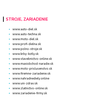
STROJE, ZARIADENIE
www.auto-diel.sk
www.auto-techna.sk
www.moto-diel.sk
www.profi-dielna.sk
www.polno-stroje.sk
www.krby-kotly.sk
www.stavebnictvo-online.sk
www.maxiobchod-naradie.sk
www.moto-prislusenstvo.sk
www.firemne-zariadenie.sk
www.nahradnediely.online
www.uni-zdrav.sk
www.zlatnictvo-online.sk
www.zariadenie-firmy.sk