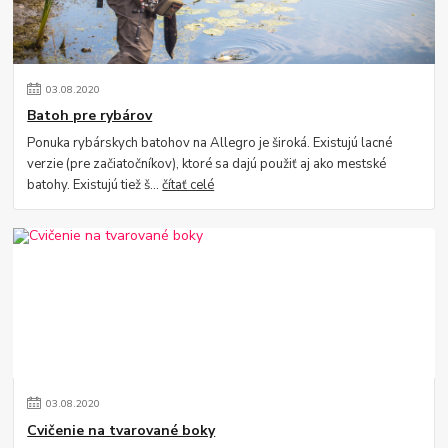
03
.
08
.
2020
Batoh pre rybárov
Ponuka rybárskych batohov na Allegro je široká. Existujú lacné
verzie (pre začiatočníkov), ktoré sa dajú použiť aj ako mestské
batohy. Existujú tiež š...
čítať celé
03
.
08
.
2020
Cvičenie na tvarované boky