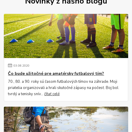
Novinky z nášho blogu
03
.
08
.
2020
Čo bude užitočné pre amatérsky futbalový tím?
70., 80. a 90. roky sú časom futbalových tímov na záhrade. Moji
priatelia organizovali a hrali skutočné zápasy na počesť. Boj bol
tvrdý a tenisky snív...
čítať celé