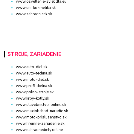
www.osvetlenie-svietidla.eu
www.uni-kozmetika.sk
www.zahradnicek.sk
STROJE, ZARIADENIE
www.auto-diel.sk
www.auto-techna.sk
www.moto-diel.sk
www.profi-dielna.sk
www.polno-stroje.sk
www.krby-kotly.sk
www.stavebnictvo-online.sk
www.maxiobchod-naradie.sk
www.moto-prislusenstvo.sk
www.firemne-zariadenie.sk
www.nahradnediely.online