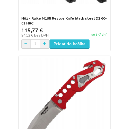
Nôž - Ruike M195 Rescue Knife black steel D2 60-
61 HRC
115,77 €
do 3-7 dní
94,12 €
bez DPH
Pridať do košíka