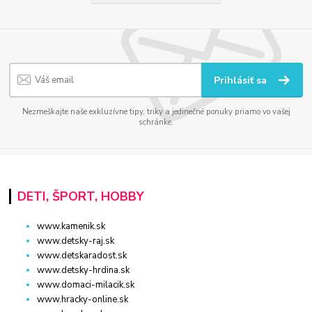
Prihlásiť sa
Nezmeškajte naše exkluzívne tipy, triky a jedinečné ponuky priamo vo vašej
schránke.
DETI, ŠPORT, HOBBY
www.kamenik.sk
www.detsky-raj.sk
www.detskaradost.sk
www.detsky-hrdina.sk
www.domaci-milacik.sk
www.hracky-online.sk