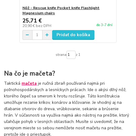
Nôž - Rescue knife Pocket knife Flashlight
Magnesium chairs
25,71 €
do 3-7 dní
20,90 €
bez DPH
Pridať do košíka
strana
z 1
Na čo je mačeta?
Taktická
mačeta
je ručná zbraň používaná najmä pri
poľnohospodárskych a lesníckych prácach. Ide o akýsi dlhý nôž,
ktorého čepeľ sa smerom k hrotu rozširuje. Táto konštrukcia
umožňuje rezanie kríkov, konárov a klčovanie. Je vhodný aj na
dlabanie otvorov do dreva, vrúbkovanie, sekanie a brúsenie
hrán. V súčasnosti sa využíva najmä ako nástroj na prežitie, ktorý
uľahčuje pohyb v lesných oblastiach. Musíte si uvedomiť, že na
verejnom mieste so sebou nemôžete nosiť mačetu na prežitie,
pretože ide o priestupok.