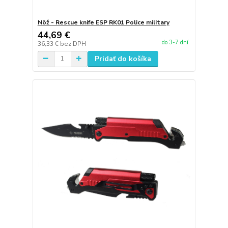
Nôž - Rescue knife ESP RK01 Police military
44,69 €
do 3-7 dní
36,33 €
bez DPH
Pridať do košíka