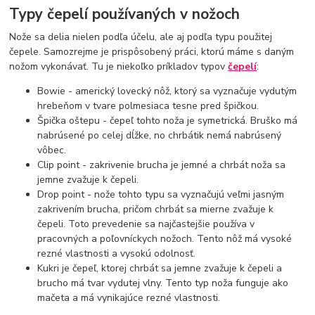
Typy čepelí používaných v nožoch
Nože sa delia nielen podľa účelu, ale aj podľa typu použitej
čepele. Samozrejme je prispôsobený práci, ktorú máme s daným
nožom vykonávať. Tu je niekoľko príkladov typov
čepelí
:
Bowie - americký lovecký nôž, ktorý sa vyznačuje vydutým
hrebeňom v tvare polmesiaca tesne pred špičkou.
Špička oštepu - čepeľ tohto noža je symetrická. Bruško má
nabrúsené po celej dĺžke, no chrbátik nemá nabrúsený
vôbec.
Clip point - zakrivenie brucha je jemné a chrbát noža sa
jemne zvažuje k čepeli.
Drop point - nože tohto typu sa vyznačujú veľmi jasným
zakrivením brucha, pričom chrbát sa mierne zvažuje k
čepeli. Toto prevedenie sa najčastejšie používa v
pracovných a poľovníckych nožoch. Tento nôž má vysoké
rezné vlastnosti a vysokú odolnosť.
Kukri je čepeľ, ktorej chrbát sa jemne zvažuje k čepeli a
brucho má tvar vydutej vlny. Tento typ noža funguje ako
mačeta a má vynikajúce rezné vlastnosti.