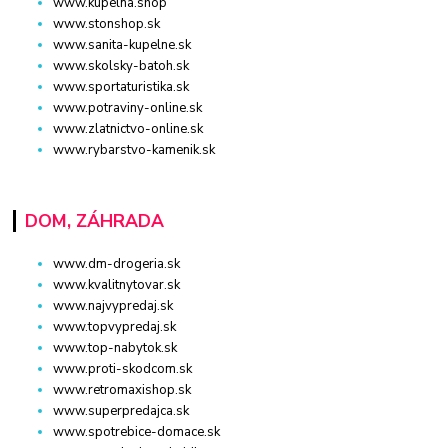
www.kupelna.shop
www.stonshop.sk
www.sanita-kupelne.sk
www.skolsky-batoh.sk
www.sportaturistika.sk
www.potraviny-online.sk
www.zlatnictvo-online.sk
www.rybarstvo-kamenik.sk
DOM, ZÁHRADA
www.dm-drogeria.sk
www.kvalitnytovar.sk
www.najvypredaj.sk
www.topvypredaj.sk
www.top-nabytok.sk
www.proti-skodcom.sk
www.retromaxishop.sk
www.superpredajca.sk
www.spotrebice-domace.sk