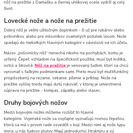
nôž na prežitie z Damašku a čiernej uhlíkovej ocele vydrží aj celý
život.
Lovecké nože a nože na prežitie
Dobrý nôž je veľmi užitočným doplnkom - či už pre rybárov alebo
poľovníkov, alebo pre milovníkov osamelých potuliek lesom. Nože
spadajú do niekoľkých hlavných kategórií v závislosti od ich účelu.
Názov „poľovnícky nôž“ nenechá nikoho na pochybách, komu je
určený. Čepeľ, vzhľadom na špecifickosť použitia, musí byť krátka,
ostrá a šikovná.
Nôž na prežitie
je venovaný ľuďom, ktorí sa chcú
vyrovnať s ťažkými podmienkami sami. Preto musí byť multifunkčný,
prispôsobený na rezanie, sekanie, pílenie a príklep. Nože na
prežitie vyššej triedy majú dutú rukoväť, v ktorej je umiestnená
súprava na prežitie - kompas, zápalky alebo vlasec.
Druhy bojových nožov
Medzi bojovými nožmi môžeme rozlíšiť tri hlavné
kategórie. Vojenské nože sa zvyčajne vyznačujú rovnou čepeľou,
ktorá sa má v prvom rade osvedčiť v boji. Medzi nimi aj nože typu
mora, u nás ľudovo plutvy. Majú jednoduchú štruktúru a sú