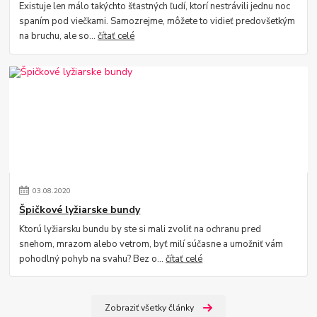
Existuje len málo takýchto šťastných ľudí, ktorí nestrávili jednu noc
spaním pod viečkami. Samozrejme, môžete to vidieť predovšetkým
na bruchu, ale so...
čítať celé
03
.
08
.
2020
Špičkové lyžiarske bundy
Ktorú lyžiarsku bundu by ste si mali zvoliť na ochranu pred
snehom, mrazom alebo vetrom, byť milí súčasne a umožniť vám
pohodlný pohyb na svahu? Bez o...
čítať celé
Zobraziť všetky články