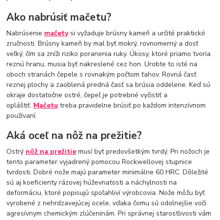
Ako nabrúsiť mačetu?
Nabrúsenie
mačety
si vyžaduje brúsny kameň a určité praktické
zručnosti. Brúsny kameň by mal byť mokrý, rovnomerný a dosť
veľký, čím sa zníži riziko poranenia ruky. Úkosy, ktoré priamo tvoria
reznú hranu, musia byť nakreslené cez hon. Urobte to isté na
oboch stranách čepele s rovnakým počtom ťahov. Rovná časť
reznej plochy a zaoblená predná časť sa brúsia oddelene. Keď sú
okraje dostatočne ostré, čepeľ je potrebné vyčistiť a
opláštiť.
Mačetu
treba pravidelne brúsiť po každom intenzívnom
používaní.
Aká oceľ na nôž na prežitie?
Ostrý
nôž na prežitie
musí byť predovšetkým tvrdý. Pri nožoch je
tento parameter vyjadrený pomocou Rockwellovej stupnice
tvrdosti. Dobré nože majú parameter minimálne 60 HRC. Dôležité
sú aj koeficienty rázovej húževnatosti a náchylnosti na
deformáciu, ktoré popisujú spoľahliví výrobcovia. Nože môžu byť
vyrobené z nehrdzavejúcej ocele, vďaka čomu sú odolnejšie voči
agresívnym chemickým zlúčeninám. Pri správnej starostlivosti vám