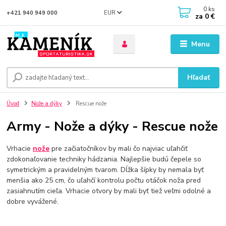
0
ks
EUR
+421 940 949 000
za
0 €
Menu
Hľadať
Úvod
Nože a dýky
Rescue nože
Army - Nože a dýky - Rescue nože
Vrhacie
nože
pre začiatočníkov by mali čo najviac uľahčiť
zdokonaľovanie techniky hádzania. Najlepšie budú čepele so
symetrickým a pravidelným tvarom. Dĺžka šípky by nemala byť
menšia ako 25 cm, čo uľahčí kontrolu počtu otáčok noža pred
zasiahnutím cieľa. Vrhacie otvory by mali byť tiež veľmi odolné a
dobre vyvážené.