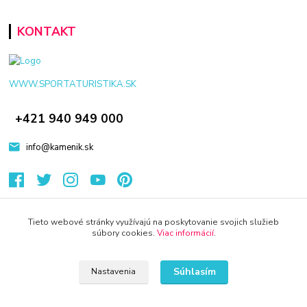
KONTAKT
WWW.SPORTATURISTIKA.SK
+421 940 949 000
info@kamenik.sk
Tieto webové stránky využívajú na poskytovanie svojich služieb
súbory cookies.
Viac informácií
.
© 2024 Všetky práva vyhradené KAMENIK.SK
Vytvorené na
Eshop-rychlo.sk
Súhlasím
Nastavenia