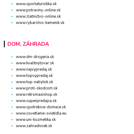
www.sportaturistika.sk
www.potraviny-online.sk
www.zlatnictvo-online.sk
www.rybarstvo-kamenik.sk
DOM, ZÁHRADA
www.dm-drogeria.sk
www.kvalitnytovar.sk
www.najvypredaj.sk
www.topvypredaj.sk
www.top-nabytok.sk
www.proti-skodcom.sk
www.retromaxishop.sk
www.superpredajca.sk
www.spotrebice-domace.sk
www.osvetlenie-svietidla.eu
www.uni-kozmetika.sk
www.zahradnicek.sk