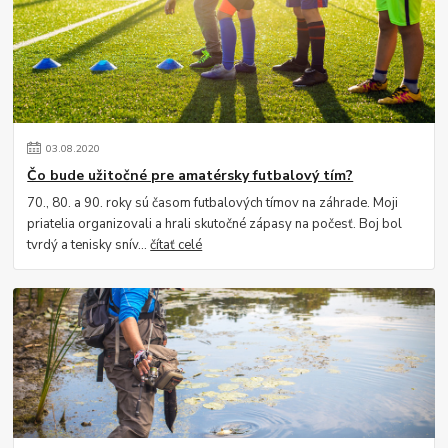
03
.
08
.
2020
Čo bude užitočné pre amatérsky futbalový tím?
70., 80. a 90. roky sú časom futbalových tímov na záhrade. Moji
priatelia organizovali a hrali skutočné zápasy na počesť. Boj bol
tvrdý a tenisky snív...
čítať celé