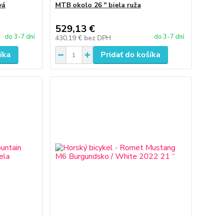
vá
MTB okolo 26 '' biela ruža
529,13 €
do 3-7 dní
do 3-7 dní
430,19 €
bez DPH
íka
Pridať do košíka