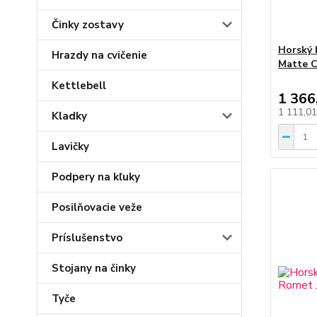
Činky zostavy
Horský 
Hrazdy na cvičenie
Matte C
Kettlebell
1 366
1 111,0
Kladky
Lavičky
Podpery na kľuky
Posilňovacie veže
Príslušenstvo
Stojany na činky
Tyče