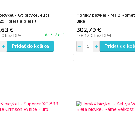
icykel - Gt bicykel elita
Horský bicykel - MTB Romet
9 '' biela a biela l
Bike
,63 €
302,79 €
do 3-7 dní
5 €
bez DPH
246,17 €
bez DPH
Pridať do košíka
Pridať do koš