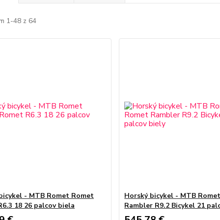
m 1-48 z 64
bicykel - MTB Romet Romet
Horský bicykel - MTB Rome
6.3 18 26 palcov biela
Rambler R9.2 Bicykel 21 palc
9 €
545,78 €