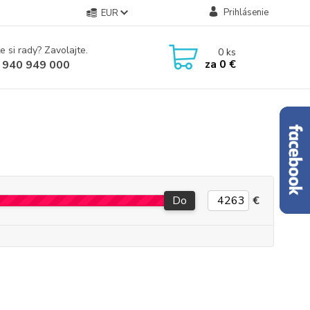
Prihlásenie
EUR
e si rady? Zavolajte.
0
ks
za
0 €
 940 949 000
Do
€