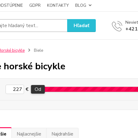
ODSTÚPENIE
GDPR
KONTAKTY
BLOG
Neviet
Hľadať
+421
orské bicykle
Biele
e horské bicykle
€
Od
šie
Najlacnejšie
Najdrahšie