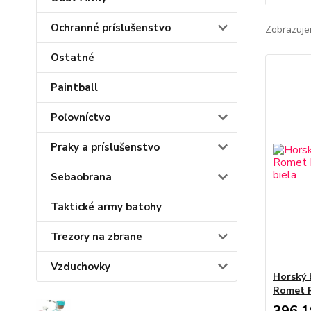
Ochranné príslušenstvo
Zobrazuje
Ostatné
Paintball
Poľovníctvo
Praky a príslušenstvo
Sebaobrana
Taktické army batohy
Trezory na zbrane
Vzduchovky
Horský 
Romet R
396,1