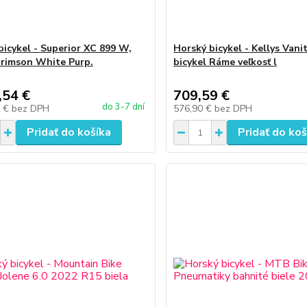
bicykel - Superior XC 899 W,
Horský bicykel - Kellys Vanit
rimson White Purp.
bicykel Ráme veľkosť l
,54 €
709,59 €
do 3-7 dní
1 €
bez DPH
576,90 €
bez DPH
Pridať do košíka
Pridať do koš