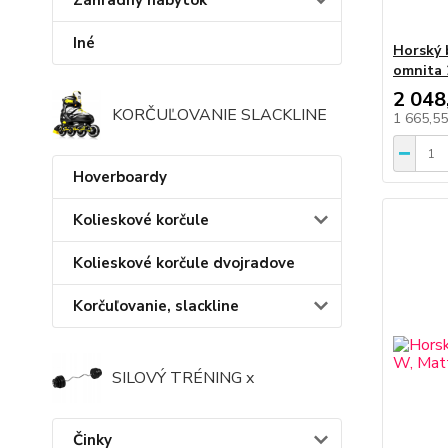
Záhradný nábytok
Iné
Horský b
omnita 2
2 048
KORČUĽOVANIE SLACKLINE
1 665,5
Hoverboardy
Kolieskové korčule
Kolieskové korčule dvojradove
Korčuľovanie, slackline
SILOVÝ TRÉNING x
Činky