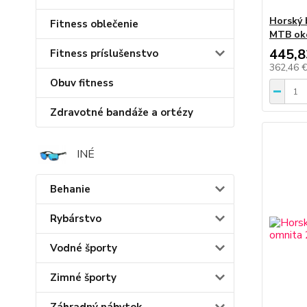
Horský b
Fitness oblečenie
MTB okol
445,8
Fitness príslušenstvo
362,46 
Obuv fitness
Zdravotné bandáže a ortézy
INÉ
Behanie
Rybárstvo
Vodné športy
Zimné športy