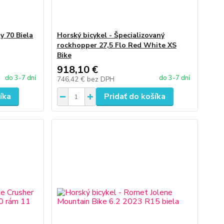
y 70 Biela
Horský bicykel - Špecializovaný
rockhopper 27,5 Flo Red White XS
Bike
918,10 €
do 3-7 dní
do 3-7 dní
746,42 €
bez DPH
íka
Pridať do košíka