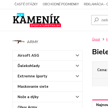
ČASTÉ OTÁZKY
OBCHODNÉ PODMIENKY
REKLAMÁCIA - 
Úvod
H
ARMY
Biel
Airsoft ASG
Ďalekohľady
Cena:
Extremne športy
Maskovanie siete
Nože a dýky
Najnov
Obuv Army