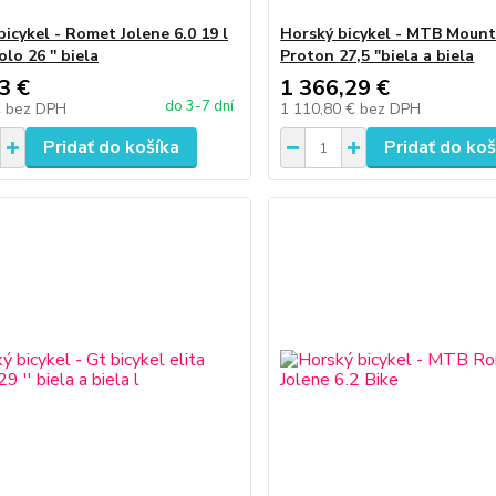
icykel - Romet Jolene 6.0 19 l
Horský bicykel - MTB Mount
o 26 '' biela
Proton 27,5 "biela a biela
3 €
1 366,29 €
do 3-7 dní
€
bez DPH
1 110,80 €
bez DPH
Pridať do košíka
Pridať do koš