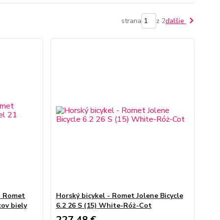
strana
z 2
ďalšie
t Romet
Horský bicykel - Romet Jolene Bicycle
ov biely
6.2 26 S (15) White-Róż-Cot
227,48 €