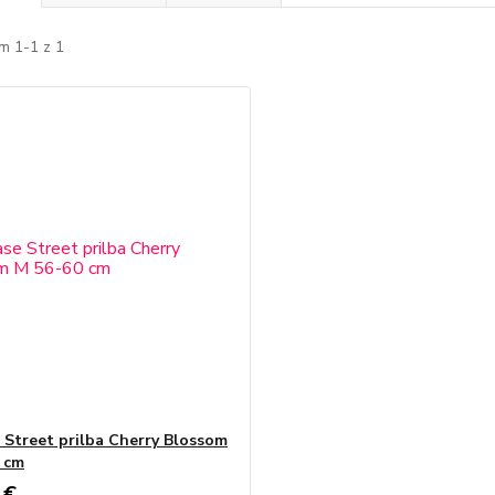
m 1-1 z 1
 Street prilba Cherry Blossom
 cm
 €