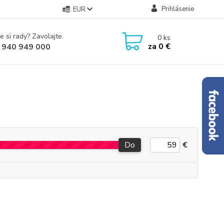
Prihlásenie
EUR
e si rady? Zavolajte.
0
ks
za
0 €
 940 949 000
Do
€