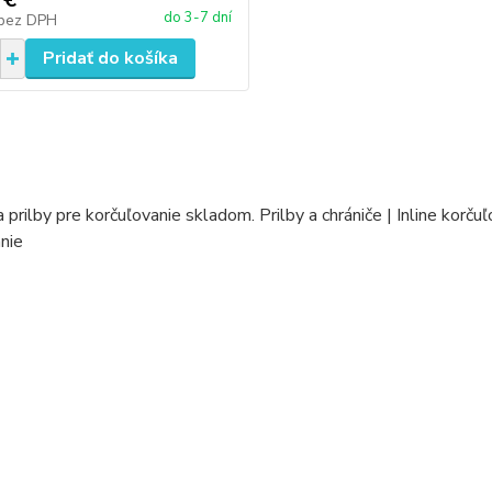
do 3-7 dní
bez DPH
Pridať do košíka
a prilby pre korčuľovanie skladom. Prilby a chrániče | Inline korčuľ
nie