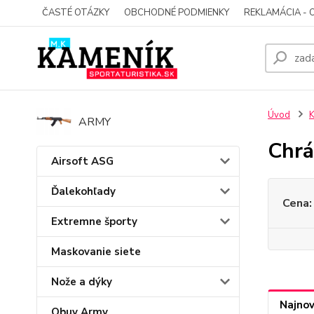
ČASTÉ OTÁZKY
OBCHODNÉ PODMIENKY
REKLAMÁCIA - 
Úvod
K
ARMY
Chrá
Airsoft ASG
Ďalekohľady
Cena:
Extremne športy
Maskovanie siete
Nože a dýky
Najnov
Obuv Army