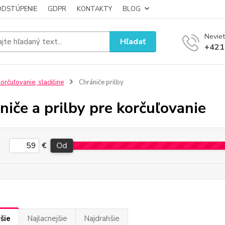
ODSTÚPENIE
GDPR
KONTAKTY
BLOG
Neviet
Hľadať
+421
orčuľovanie, slackline
Chrániče prilby
niče a prilby pre korčuľovanie
€
Od
šie
Najlacnejšie
Najdrahšie