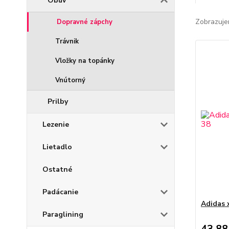
Obuv
Zobrazuje
Dopravné zápchy
Trávnik
Vložky na topánky
Vnútorný
Prilby
Lezenie
Lietadlo
Ostatné
Padácanie
Adidas 
Paraglining
43,88