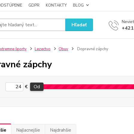
ODSTÚPENIE
GDPR
KONTAKTY
BLOG
Neviet
Hľadať
+421
xtremne športy
Lezectvo
Obuv
Dopravné zápchy
avné zápchy
€
Od
šie
Najlacnejšie
Najdrahšie