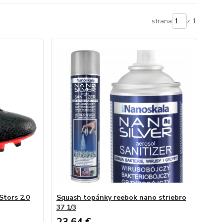
strana
z 1
Stors 2.0
Squash topánky reebok nano striebro
37 1/3
23,64 €