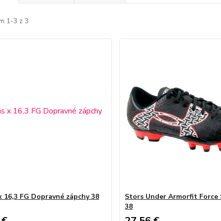
m 1-3 z 3
x 16,3 FG Dopravné zápchy 38
Stors Under Armorfit Force 
38
 €
27,56 €