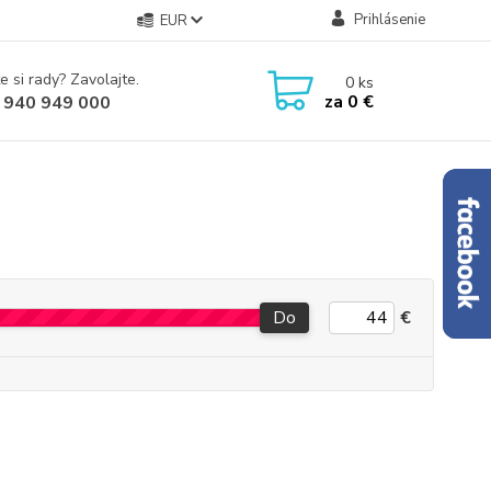
Prihlásenie
EUR
e si rady? Zavolajte.
0
ks
za
0 €
 940 949 000
Do
€