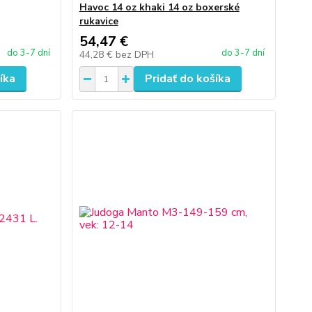
Havoc 14 oz khaki 14 oz boxerské
rukavice
54,47 €
do 3-7 dní
do 3-7 dní
44,28 €
bez DPH
íka
Pridať do košíka