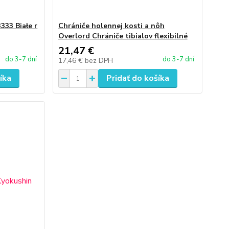
333 Białe r
Chrániče holennej kosti a nôh
Overlord Chrániče tibialov flexibilné
21,47 €
do 3-7 dní
do 3-7 dní
17,46 €
bez DPH
íka
Pridať do košíka