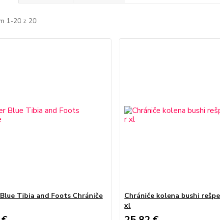
m 1-20 z 20
 Blue Tibia and Foots Chrániče
Chrániče kolena bushi rešpe
xl
 €
25,82 €