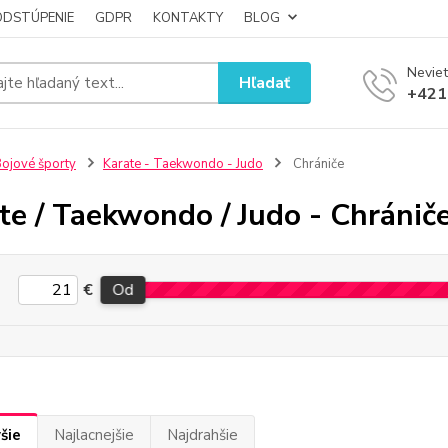
ODSTÚPENIE
GDPR
KONTAKTY
BLOG
Neviet
Hľadať
+421
ojové športy
Karate - Taekwondo - Judo
Chrániče
te / Taekwondo / Judo - Chránič
€
Od
šie
Najlacnejšie
Najdrahšie