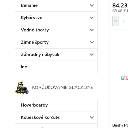
84,23
Behanie
68,48 €
Rybárstvo
Vodné športy
Zimné športy
Záhradný nábytok
Iné
KORČUĽOVANIE SLACKLINE
Hoverboardy
Kolieskové korčule
Bushi P