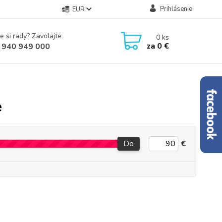
Prihlásenie
EUR
e si rady? Zavolajte.
0
ks
za
0 €
 940 949 000
e
Do
€