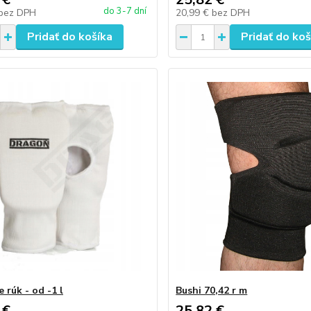
do 3-7 dní
bez DPH
20,99 €
bez DPH
Pridať do košíka
Pridať do koš
 rúk - od -1 l
Bushi 70,42 r m
 €
25,82 €