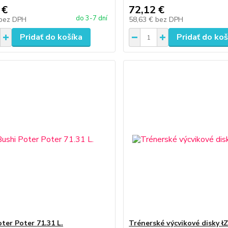
 €
72,12 €
do 3-7 dní
bez DPH
58,63 €
bez DPH
Pridať do košíka
Pridať do koš
oter Poter 71.31 L.
Trénerské výcvikové disky ł