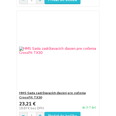
HMS Sada zadržiavacích ďasien pre cvičenia
CrossFit TX30
23,21 €
do 3-7 dní
18,87 €
bez DPH
Pridať do košíka