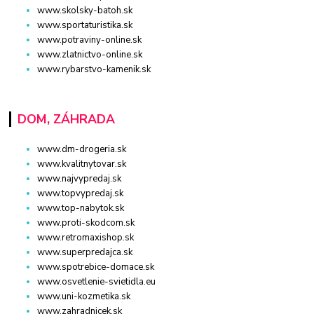
www.skolsky-batoh.sk
www.sportaturistika.sk
www.potraviny-online.sk
www.zlatnictvo-online.sk
www.rybarstvo-kamenik.sk
DOM, ZÁHRADA
www.dm-drogeria.sk
www.kvalitnytovar.sk
www.najvypredaj.sk
www.topvypredaj.sk
www.top-nabytok.sk
www.proti-skodcom.sk
www.retromaxishop.sk
www.superpredajca.sk
www.spotrebice-domace.sk
www.osvetlenie-svietidla.eu
www.uni-kozmetika.sk
www.zahradnicek.sk