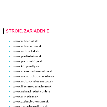
STROJE, ZARIADENIE
www.auto-diel.sk
www.auto-techna.sk
www.moto-diel.sk
www.profi-dielna.sk
www.polno-stroje.sk
www.krby-kotly.sk
www.stavebnictvo-online.sk
www.maxiobchod-naradie.sk
www.moto-prislusenstvo.sk
www.firemne-zariadenie.sk
www.nahradnediely.online
www.uni-zdrav.sk
www.zlatnictvo-online.sk
www.zariadenie-firmy.sk