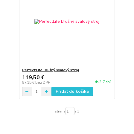
PerfectLife Brušný svalový stroj
119,50 €
do 3-7 dní
97,15 €
bez DPH
Pridať do košíka
strana
z 1