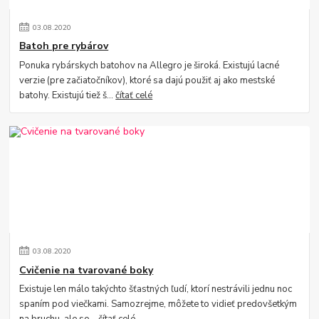
03
.
08
.
2020
Batoh pre rybárov
Ponuka rybárskych batohov na Allegro je široká. Existujú lacné
verzie (pre začiatočníkov), ktoré sa dajú použiť aj ako mestské
batohy. Existujú tiež š...
čítať celé
03
.
08
.
2020
Cvičenie na tvarované boky
Existuje len málo takýchto šťastných ľudí, ktorí nestrávili jednu noc
spaním pod viečkami. Samozrejme, môžete to vidieť predovšetkým