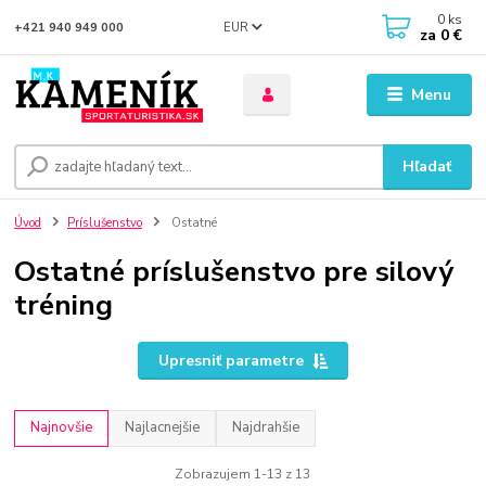
0
ks
EUR
+421 940 949 000
za
0 €
Menu
Hľadať
Úvod
Príslušenstvo
Ostatné
Ostatné príslušenstvo pre silový
tréning
Upresniť parametre
Najnovšie
Najlacnejšie
Najdrahšie
Zobrazujem 1-13 z 13