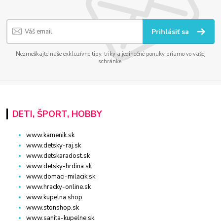
Prihlásiť sa
Nezmeškajte naše exkluzívne tipy, triky a jedinečné ponuky priamo vo vašej
schránke.
DETI, ŠPORT, HOBBY
www.kamenik.sk
www.detsky-raj.sk
www.detskaradost.sk
www.detsky-hrdina.sk
www.domaci-milacik.sk
www.hracky-online.sk
www.kupelna.shop
www.stonshop.sk
www.sanita-kupelne.sk