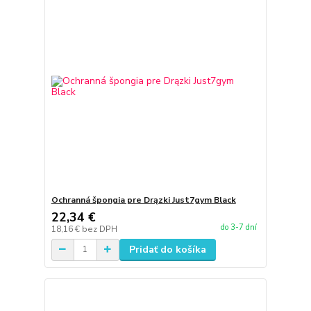
Ochranná špongia pre Drązki Just7gym Black
22,34 €
do 3-7 dní
18,16 €
bez DPH
Pridať do košíka