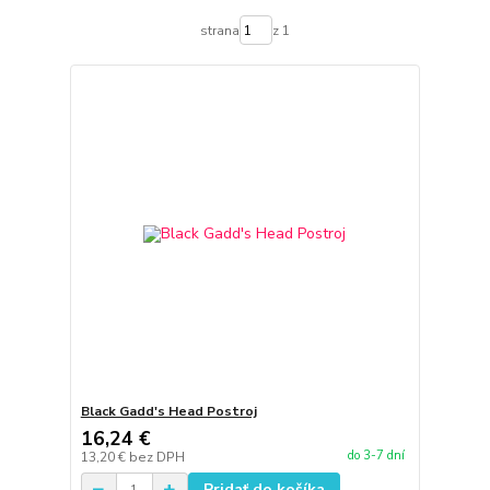
strana
z 1
Black Gadd's Head Postroj
16,24 €
do 3-7 dní
13,20 €
bez DPH
Pridať do košíka