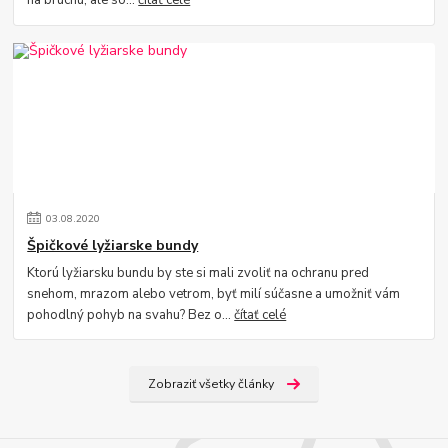
na bruchu, ale so...
čítať celé
03
.
08
.
2020
Špičkové lyžiarske bundy
Ktorú lyžiarsku bundu by ste si mali zvoliť na ochranu pred
snehom, mrazom alebo vetrom, byť milí súčasne a umožniť vám
pohodlný pohyb na svahu? Bez o...
čítať celé
Zobraziť všetky články