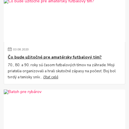
03
.
08
.
2020
Čo bude užitočné pre amatérsky futbalový tím?
70., 80. a 90. roky sú časom futbalových tímov na záhrade. Moji
priatelia organizovali a hrali skutočné zápasy na počesť. Boj bol
tvrdý a tenisky snív...
čítať celé