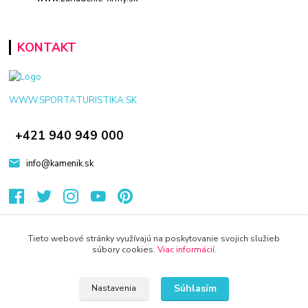
KONTAKT
WWW.SPORTATURISTIKA.SK
+421 940 949 000
info@kamenik.sk
Tieto webové stránky využívajú na poskytovanie svojich služieb
súbory cookies.
Viac informácií
.
© 2024 Všetky práva vyhradené KAMENIK.SK
Vytvorené na
Eshop-rychlo.sk
Súhlasím
Nastavenia