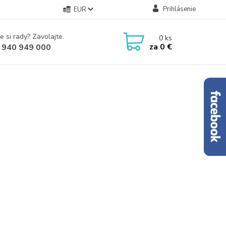
Prihlásenie
EUR
e si rady? Zavolajte.
0
ks
za
0 €
 940 949 000