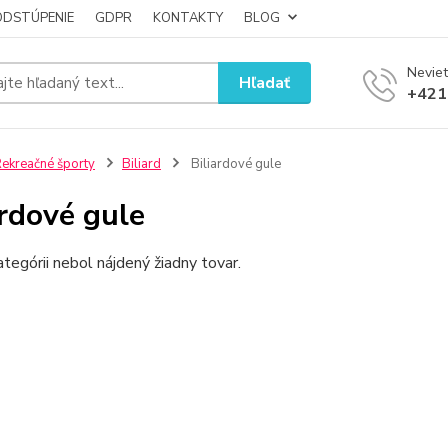
ODSTÚPENIE
GDPR
KONTAKTY
BLOG
Neviet
Hľadať
+421
ekreačné športy
Biliard
Biliardové gule
ardové gule
ategórii nebol nájdený žiadny tovar.