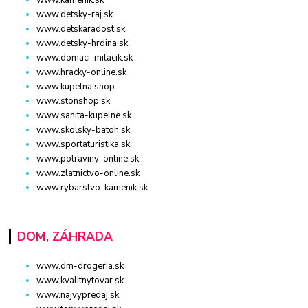
www.kamenik.sk
www.detsky-raj.sk
www.detskaradost.sk
www.detsky-hrdina.sk
www.domaci-milacik.sk
www.hracky-online.sk
www.kupelna.shop
www.stonshop.sk
www.sanita-kupelne.sk
www.skolsky-batoh.sk
www.sportaturistika.sk
www.potraviny-online.sk
www.zlatnictvo-online.sk
www.rybarstvo-kamenik.sk
DOM, ZÁHRADA
www.dm-drogeria.sk
www.kvalitnytovar.sk
www.najvypredaj.sk