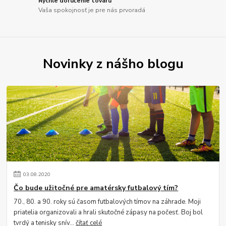
Rýchle doručenie tovaru
Vaša spokojnosť je pre nás prvoradá
Novinky z nášho blogu
03
.
08
.
2020
Čo bude užitočné pre amatérsky futbalový tím?
70., 80. a 90. roky sú časom futbalových tímov na záhrade. Moji
priatelia organizovali a hrali skutočné zápasy na počesť. Boj bol
tvrdý a tenisky snív...
čítať celé