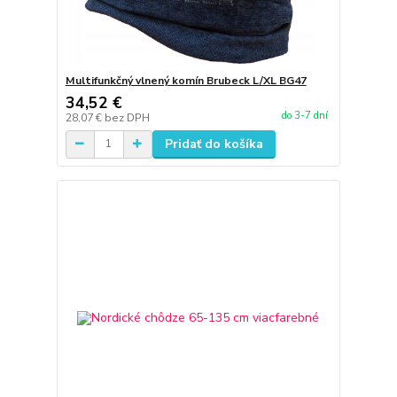
Multifunkčný vlnený komín Brubeck L/XL BG47
34,52 €
do 3-7 dní
28,07 €
bez DPH
Pridať do košíka