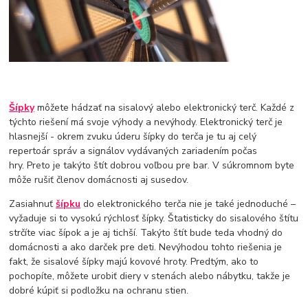
Šípky
môžete hádzať na sisalový alebo elektronický terč. Každé z
týchto riešení má svoje výhody a nevýhody. Elektronický terč je
hlasnejší - okrem zvuku úderu šípky do terča je tu aj celý
repertoár správ a signálov vydávaných zariadením počas
hry. Preto je takýto štít dobrou voľbou pre bar. V súkromnom byte
môže rušiť členov domácnosti aj susedov.
Zasiahnuť
šípku
do elektronického terča nie je také jednoduché –
vyžaduje si to vysokú rýchlosť šípky. Štatisticky do sisalového štítu
strčíte viac šípok a je aj tichší. Takýto štít bude teda vhodný do
domácnosti a ako darček pre deti. Nevýhodou tohto riešenia je
fakt, že sisalové šípky majú kovové hroty. Predtým, ako to
pochopíte, môžete urobiť diery v stenách alebo nábytku, takže je
dobré kúpiť si podložku na ochranu stien.