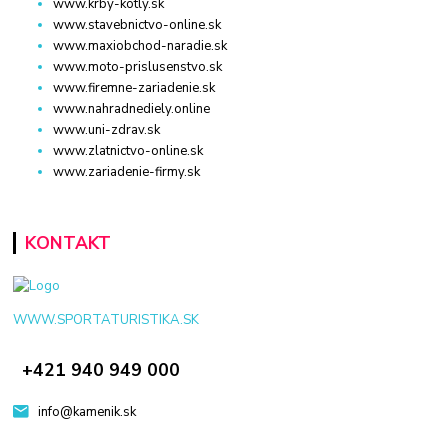
www.krby-kotly.sk
www.stavebnictvo-online.sk
www.maxiobchod-naradie.sk
www.moto-prislusenstvo.sk
www.firemne-zariadenie.sk
www.nahradnediely.online
www.uni-zdrav.sk
www.zlatnictvo-online.sk
www.zariadenie-firmy.sk
KONTAKT
WWW.SPORTATURISTIKA.SK
+421 940 949 000
info@kamenik.sk