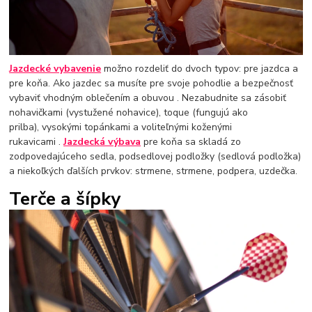
Jazdecké vybavenie
možno rozdeliť do dvoch typov: pre jazdca a
pre koňa. Ako jazdec sa musíte pre svoje pohodlie a bezpečnosť
vybaviť vhodným oblečením a obuvou . Nezabudnite sa zásobiť
nohavičkami (vystužené nohavice), toque (fungujú ako
prilba), vysokými topánkami a voliteľnými koženými
rukavicami .
Jazdecká výbava
pre koňa sa skladá zo
zodpovedajúceho sedla, podsedlovej podložky (sedlová podložka)
a niekoľkých ďalších prvkov: strmene, strmene, podpera, uzdečka.
Terče a šípky