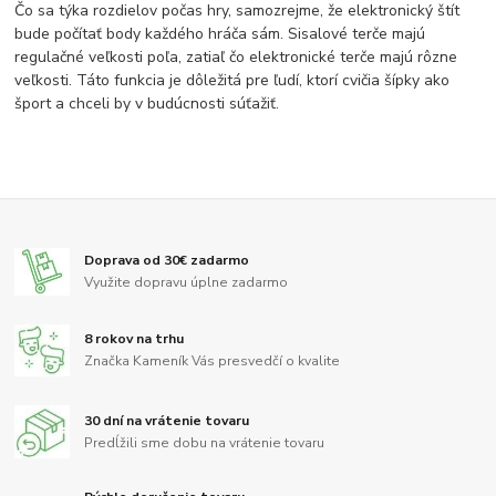
Čo sa týka rozdielov počas hry, samozrejme, že elektronický štít
bude počítať body každého hráča sám. Sisalové terče majú
regulačné veľkosti poľa, zatiaľ čo elektronické terče majú rôzne
veľkosti. Táto funkcia je dôležitá pre ľudí, ktorí cvičia šípky ako
šport a chceli by v budúcnosti súťažiť.
Doprava od 30€ zadarmo
Využite dopravu úplne zadarmo
8 rokov na trhu
Značka Kameník Vás presvedčí o kvalite
30 dní na vrátenie tovaru
Predĺžili sme dobu na vrátenie tovaru