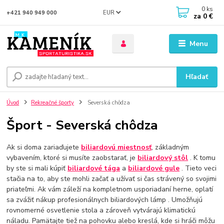
0
ks
EUR
+421 940 949 000
za
0 €
Menu
Hľadať
Úvod
Rekreačné športy
Severská chôdza
Šport - Severská chôdza
Ak si doma zariaďujete
biliardovú miestnosť
, základným
vybavením, ktoré si musíte zaobstarať, je
biliardový stôl
. K tomu
by ste si mali kúpiť
biliardové tága
a
biliardové gule
. Tieto veci
stačia na to, aby ste mohli začať a užívať si čas strávený so svojimi
priateľmi. Ak vám záleží na kompletnom usporiadaní herne, oplatí
sa zvážiť nákup profesionálnych biliardových lámp . Umožňujú
rovnomerné osvetlenie stola a zároveň vytvárajú klimatickú
náladu. Pamätajte tiež na pohovku alebo kreslá, kde si hráči môžu