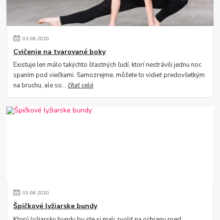
03
.
08
.
2020
Cvičenie na tvarované boky
Existuje len málo takýchto šťastných ľudí, ktorí nestrávili jednu noc
spaním pod viečkami. Samozrejme, môžete to vidieť predovšetkým
na bruchu, ale so...
čítať celé
03
.
08
.
2020
Špičkové lyžiarske bundy
Ktorú lyžiarsku bundu by ste si mali zvoliť na ochranu pred