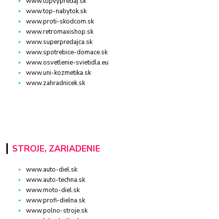
www.topvypredaj.sk
www.top-nabytok.sk
www.proti-skodcom.sk
www.retromaxishop.sk
www.superpredajca.sk
www.spotrebice-domace.sk
www.osvetlenie-svietidla.eu
www.uni-kozmetika.sk
www.zahradnicek.sk
STROJE, ZARIADENIE
www.auto-diel.sk
www.auto-techna.sk
www.moto-diel.sk
www.profi-dielna.sk
www.polno-stroje.sk