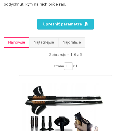
oddýchnuť, kým na nich príde rad.
Upresniť parametre
Najnovšie
Najlacnejšie
Najdrahšie
Zobrazujem 1-6 z 6
strana
z 1