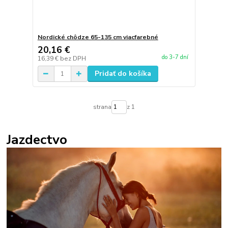
Nordické chôdze 65-135 cm viacfarebné
20,16 €
do 3-7 dní
16,39 €
bez DPH
Pridať do košíka
strana
z 1
Jazdectvo