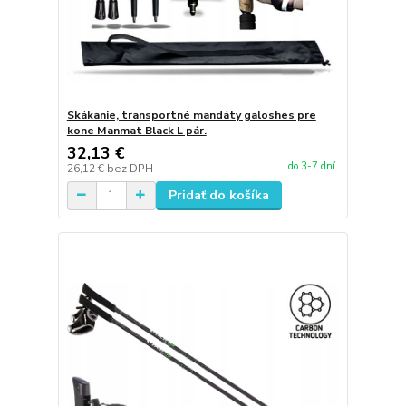
Skákanie, transportné mandáty galoshes pre
kone Manmat Black L pár.
32,13 €
do 3-7 dní
26,12 €
bez DPH
Pridať do košíka