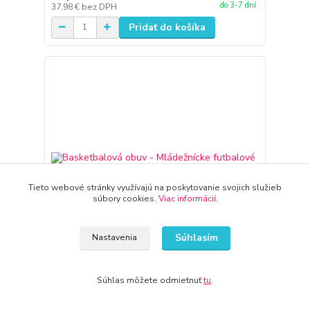
do 3-7 dní
37,98 €
bez DPH
Pridať do košíka
Tieto webové stránky využívajú na poskytovanie svojich služieb
súbory cookies.
Viac informácií
.
Súhlasím
Nastavenia
Basketbalová obuv - Mládežnícke futbalové
Súhlas môžete odmietnuť
tu
.
topánky Turnfy Dopravné zápchy
37,17 €