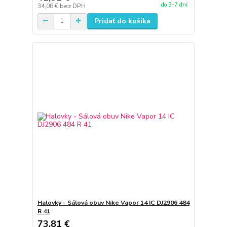
do 3-7 dní
34,08 €
bez DPH
Pridať do košíka
Halovky - Sálová obuv Nike Vapor 14 IC DJ2906 484
R 41
73,81 €