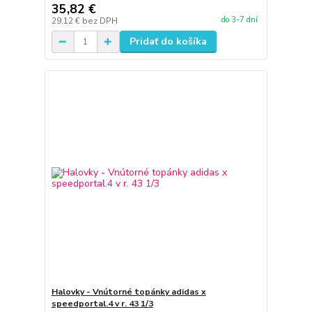
35,82 €
do 3-7 dní
29,12 €
bez DPH
Pridať do košíka
Halovky - Vnútorné topánky adidas x
speedportal.4 v r. 43 1/3