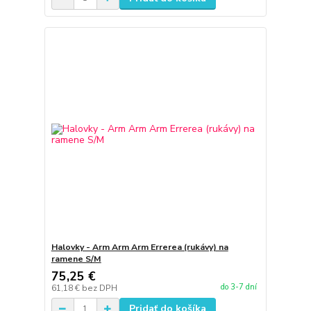
Halovky - Arm Arm Arm Errerea (rukávy) na
ramene S/M
75,25 €
do 3-7 dní
61,18 €
bez DPH
Pridať do košíka