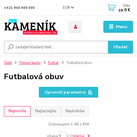
0
ks
EUR
+421 940 949 000
za
0 €
Menu
Hľadať
Úvod
Tímové športy
Futbal
Futbalová obuv
Futbalová obuv
Upresniť parametre
Najnovšie
Najlacnejšie
Najdrahšie
Zobrazujem 1-48 z 434
strana
z 10
ďalšie