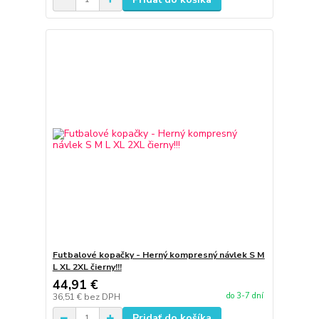
Futbalové kopačky - Herný kompresný návlek S M
L XL 2XL čierny!!!
44,91 €
do 3-7 dní
36,51 €
bez DPH
Pridať do košíka