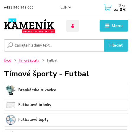
0
ks
EUR
+421 940 949 000
za
0 €
Menu
Hľadať
Úvod
Tímové športy
Futbal
Tímové športy - Futbal
Brankárske rukavice
Futbalové bránky
Futbalové lopty