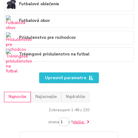
Futbalové oblečenie
Futbalová obuv
Príslučenstvo pre rozhodcov
Tréningové príslušenstvo na futbal
Upresniť parametre
Najnovšie
Najlacnejšie
Najdrahšie
Zobrazujem 1-48 z 220
strana
z 5
ďalšie