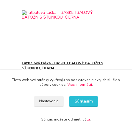
Futbalová taška - BASKETBALOVÝ BATOŽN S
ŠŤUNKOU, ČIERNA
33,11 €
Tieto webové stránky využívajú na poskytovanie svojich služieb
do 3-7 dní
26,92 €
bez DPH
súbory cookies.
Viac informácií
.
Pridať do košíka
Súhlasím
Nastavenia
Súhlas môžete odmietnuť
tu
.