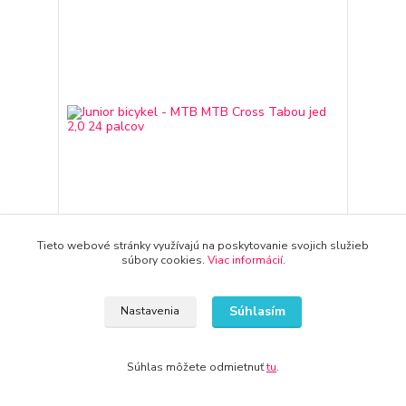
Tieto webové stránky využívajú na poskytovanie svojich služieb
súbory cookies.
Viac informácií
.
Junior bicykel - MTB MTB Cross Tabou jed 2,0 24
palcov
487,48 €
Súhlasím
Nastavenia
do 3-7 dní
396,33 €
bez DPH
Pridať do košíka
Súhlas môžete odmietnuť
tu
.