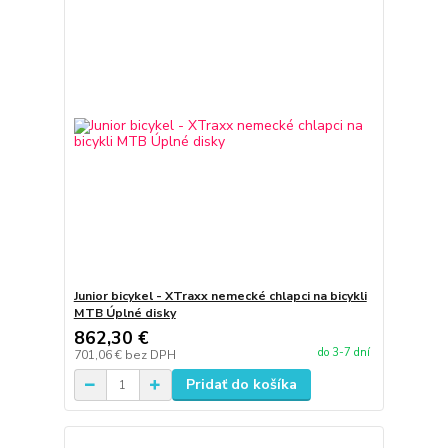
Junior bicykel - XTraxx nemecké chlapci na bicykli
MTB Úplné disky
862,30 €
do 3-7 dní
701,06 €
bez DPH
Pridať do košíka