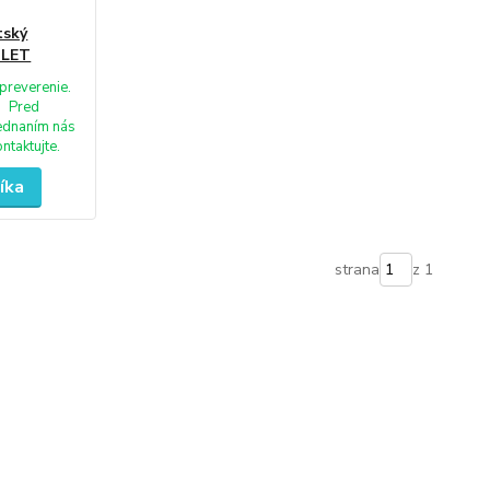
tský
OLET
preverenie.
Pred
ednaním nás
ontaktujte.
íka
strana
z 1