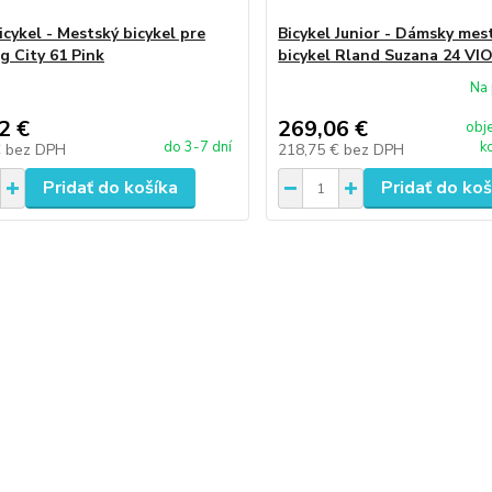
icykel - Mestský bicykel pre
Bicykel Junior - Dámsky mes
g City 61 Pink
bicykel Rland Suzana 24 VI
Na 
2 €
269,06 €
obj
do 3-7 dní
k
€
bez DPH
218,75 €
bez DPH
Pridať do košíka
Pridať do koš