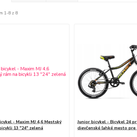
m 1-8 z 8
bicykel - Maxim MJ 4,6 Mestský
Junior bicykel - Bicykel 24 p
icykli 13 "24" zelená
dievčenské ľahké mesto pre 