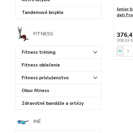
Junior b
Tandemové bicykle
deti Fro
FITNESS
376,4
306,03 
Fitness tréning
Fitness oblečenie
Fitness príslušenstvo
Obuv fitness
Zdravotné bandáže a ortézy
INÉ