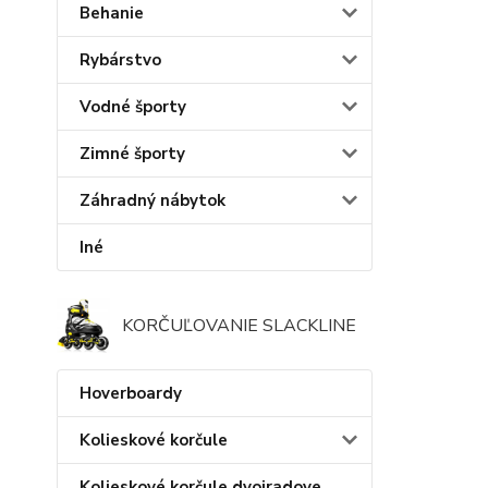
Behanie
Rybárstvo
Vodné športy
Zimné športy
Záhradný nábytok
Iné
KORČUĽOVANIE SLACKLINE
Hoverboardy
Kolieskové korčule
Kolieskové korčule dvojradove