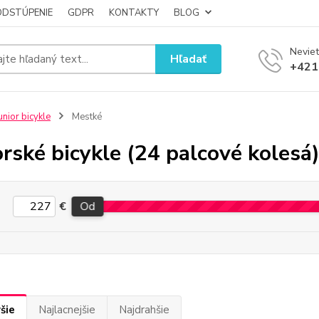
ODSTÚPENIE
GDPR
KONTAKTY
BLOG
Neviet
Hľadať
+421
unior bicykle
Mestké
orské bicykle (24 palcové kolesá
€
Od
šie
Najlacnejšie
Najdrahšie