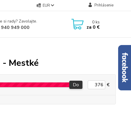
Prihlásenie
EUR
e si rady? Zavolajte.
0
ks
za
0 €
 940 949 000
) - Mestké
Do
€