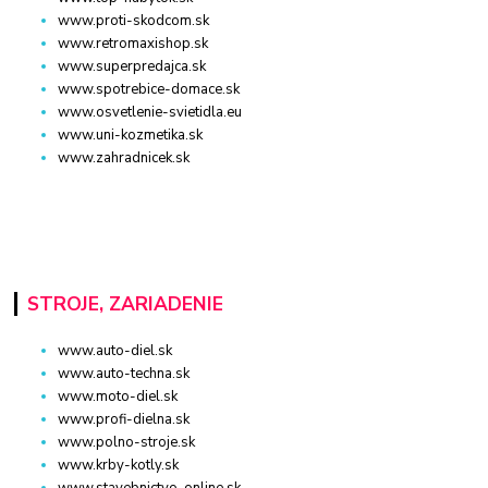
www.proti-skodcom.sk
www.retromaxishop.sk
www.superpredajca.sk
www.spotrebice-domace.sk
www.osvetlenie-svietidla.eu
www.uni-kozmetika.sk
www.zahradnicek.sk
STROJE, ZARIADENIE
www.auto-diel.sk
www.auto-techna.sk
www.moto-diel.sk
www.profi-dielna.sk
www.polno-stroje.sk
www.krby-kotly.sk