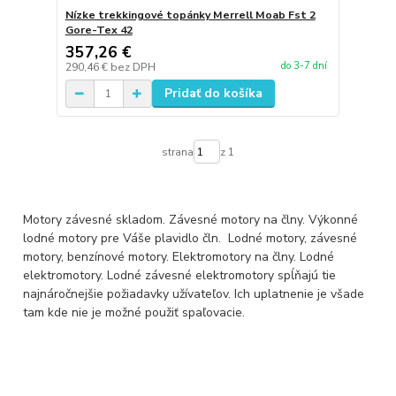
Nízke trekkingové topánky Merrell Moab Fst 2
Gore-Tex 42
357,26 €
do 3-7 dní
290,46 €
bez DPH
Pridať do košíka
strana
z 1
Motory závesné skladom. Závesné motory na člny. Výkonné
lodné motory pre Váše plavidlo čln. Lodné motory, závesné
motory, benzínové motory. Elektromotory na člny. Lodné
elektromotory. Lodné závesné elektromotory spĺňajú tie
najnáročnejšie požiadavky užívateľov. Ich uplatnenie je všade
tam kde nie je možné použiť spaľovacie.