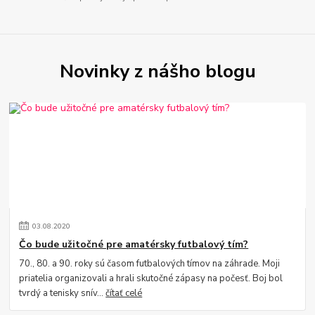
Novinky z nášho blogu
03
.
08
.
2020
Čo bude užitočné pre amatérsky futbalový tím?
70., 80. a 90. roky sú časom futbalových tímov na záhrade. Moji
priatelia organizovali a hrali skutočné zápasy na počesť. Boj bol
tvrdý a tenisky snív...
čítať celé