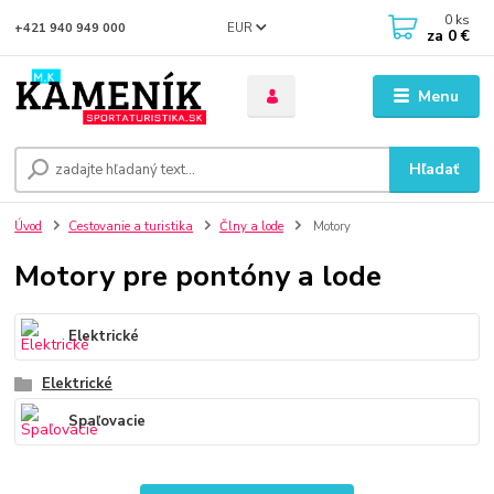
0
ks
EUR
+421 940 949 000
za
0 €
Menu
Hľadať
Úvod
Cestovanie a turistika
Člny a lode
Motory
Motory pre pontóny a lode
Elektrické
Elektrické
Spaľovacie