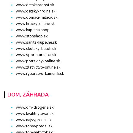
www.detskaradost.sk
www.detsky-hrdina.sk
www.domaci-milacik.sk
www.hracky-online.sk
www.kupelna.shop
www.stonshop.sk
www.sanita-kupelne.sk
www.skolsky-batoh.sk
www.sportaturistika.sk
www.potraviny-online.sk
www.zlatnictvo-online.sk
www.rybarstvo-kamenik.sk
DOM, ZÁHRADA
www.dm-drogeria.sk
www.kvalitnytovar.sk
www.najvypredaj.sk
www.topvypredaj.sk
www.top-nabytok.sk