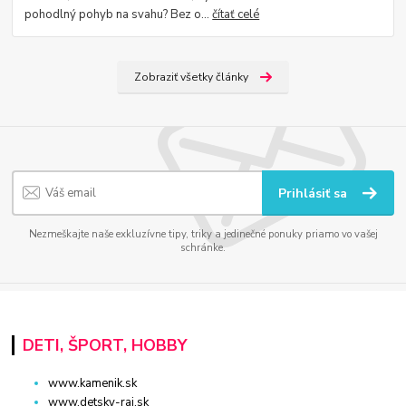
pohodlný pohyb na svahu? Bez o...
čítať celé
Zobraziť všetky články
Prihlásiť sa
Nezmeškajte naše exkluzívne tipy, triky a jedinečné ponuky priamo vo vašej
schránke.
DETI, ŠPORT, HOBBY
www.kamenik.sk
www.detsky-raj.sk