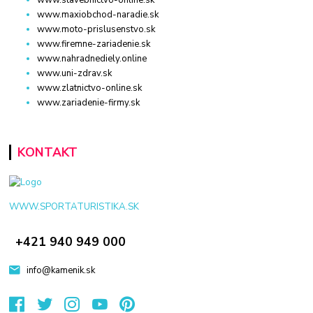
www.stavebnictvo-online.sk
www.maxiobchod-naradie.sk
www.moto-prislusenstvo.sk
www.firemne-zariadenie.sk
www.nahradnediely.online
www.uni-zdrav.sk
www.zlatnictvo-online.sk
www.zariadenie-firmy.sk
KONTAKT
WWW.SPORTATURISTIKA.SK
+421 940 949 000
info@kamenik.sk