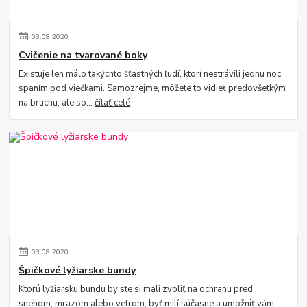
03
.
08
.
2020
Cvičenie na tvarované boky
Existuje len málo takýchto šťastných ľudí, ktorí nestrávili jednu noc
spaním pod viečkami. Samozrejme, môžete to vidieť predovšetkým
na bruchu, ale so...
čítať celé
03
.
08
.
2020
Špičkové lyžiarske bundy
Ktorú lyžiarsku bundu by ste si mali zvoliť na ochranu pred
snehom, mrazom alebo vetrom, byť milí súčasne a umožniť vám