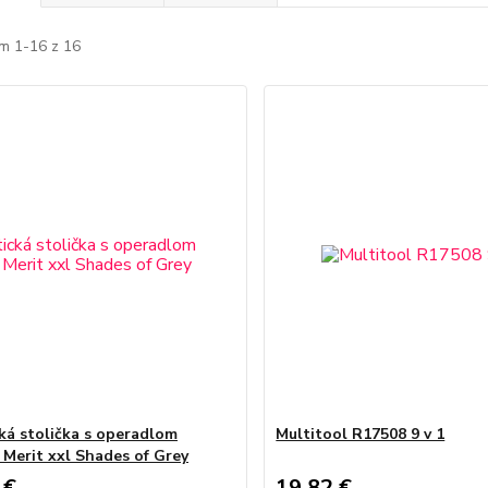
m 1-16 z 16
cká stolička s operadlom
Multitool R17508 9 v 1
 Merit xxl Shades of Grey
 €
19,82 €