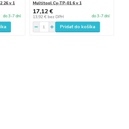
 26 v 1
Multitool Cy-TP-01 6 v 1
17,12 €
do 3-7 dní
do 3-7 dní
13,92 €
bez DPH
íka
Pridať do košíka