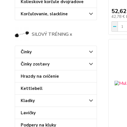
Kolieskové korčule dvojradove
52,62
Korčuľovanie, slackline
42,78 €
SILOVÝ TRÉNING x
Činky
Činky zostavy
Hrazdy na cvičenie
Kettlebell
Kladky
Lavičky
Podpery na kľuky