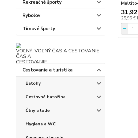
Rekreačné športy
Multito
31,92
Rybolov
25,95 €
Tímové športy
VOĽNÝ ČAS A CESTOVANIE
Cestovanie a turistika
Batohy
Cestovná batožina
Člny a lode
Hygiena a WC
Kompasy a buzoly