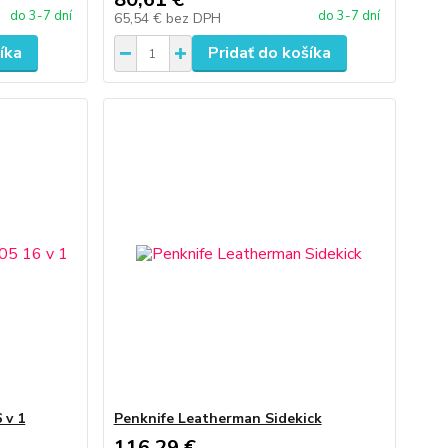
do 3-7 dní
do 3-7 dní
65,54 €
bez DPH
íka
Pridať do košíka
 v 1
Penknife Leatherman Sidekick
116,29 €