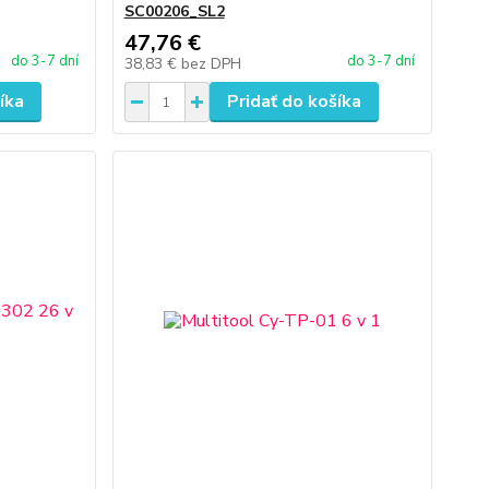
SC00206_SL2
47,76 €
do 3-7 dní
do 3-7 dní
38,83 €
bez DPH
íka
Pridať do košíka