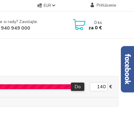
Prihlásenie
EUR
e si rady? Zavolajte.
0
ks
za
0 €
 940 949 000
Do
€