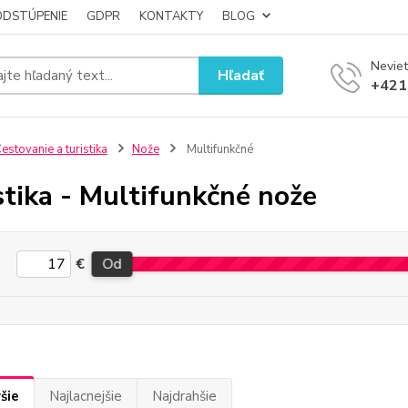
ODSTÚPENIE
GDPR
KONTAKTY
BLOG
Neviet
Hľadať
+421
estovanie a turistika
Nože
Multifunkčné
stika - Multifunkčné nože
€
Od
šie
Najlacnejšie
Najdrahšie