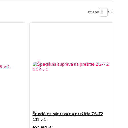
strana
z 1
Špeciálna súprava na prežitie ZS-72
112 v 1
80,61 €