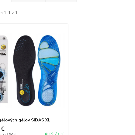
m 1-1 z 1
gélových gélov SIDAS XL
 €
do 3-7 dní
bez DPH