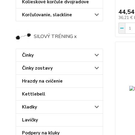
Kolieskové korčule dvojradove
44,54
Korčuľovanie, slackline
36,21 €
SILOVÝ TRÉNING x
Činky
Činky zostavy
Hrazdy na cvičenie
Kettlebell
Kladky
Lavičky
Podpery na kľuky