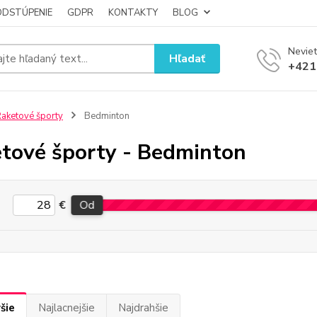
ODSTÚPENIE
GDPR
KONTAKTY
BLOG
Neviet
Hľadať
+421
aketové športy
Bedminton
tové športy - Bedminton
€
Od
šie
Najlacnejšie
Najdrahšie