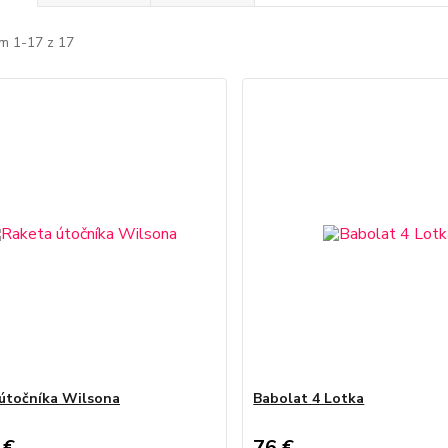
m 1-17 z 17
útočníka Wilsona
Babolat 4 Lotka
 €
76 €