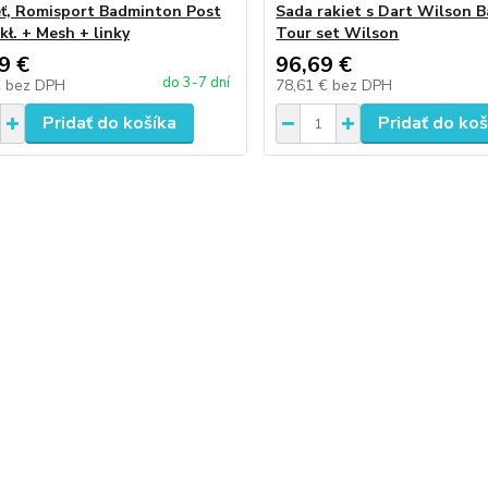
ieť, Romisport Badminton Post
Sada rakiet s Dart Wilson 
kł. + Mesh + linky
Tour set Wilson
9 €
96,69 €
do 3-7 dní
€
bez DPH
78,61 €
bez DPH
Pridať do košíka
Pridať do koš