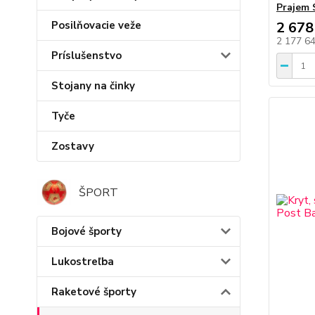
Prajem 
2 678
Posilňovacie veže
2 177 6
Príslušenstvo
Stojany na činky
Tyče
Zostavy
ŠPORT
Bojové športy
Lukostreľba
Raketové športy