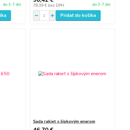
do 3-7 dní
do 3-7 dní
78,39 €
bez DPH
íka
Pridať do košíka
Sada rakiet s šípkovým enerom
46,70 €