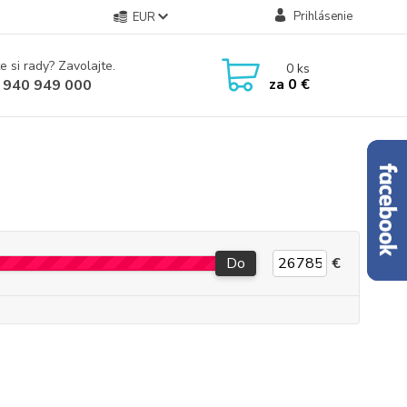
Prihlásenie
EUR
e si rady? Zavolajte.
0
ks
za
0 €
 940 949 000
Do
€