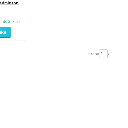
Badminton
do 3-7 dní
íka
strana
z 1