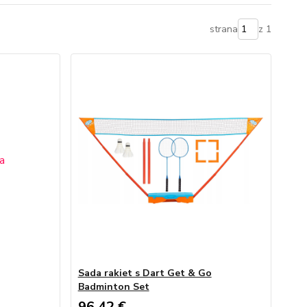
strana
z 1
Sada rakiet s Dart Get & Go
Badminton Set
96,42 €