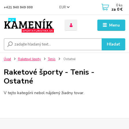
0
ks
EUR
+421 940 949 000
za
0 €
Menu
Hľadať
Úvod
Raketové športy
Tenis
Ostatné
Raketové športy - Tenis -
Ostatné
V tejto kategórii nebol nájdený žiadny tovar.