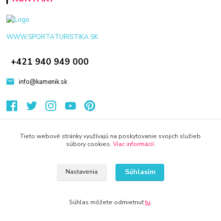
WWW.SPORTATURISTIKA.SK
+421 940 949 000
info@kamenik.sk
Tieto webové stránky využívajú na poskytovanie svojich služieb
súbory cookies.
Viac informácií
.
© 2024 Všetky práva vyhradené KAMENIK.SK
Vytvorené na
Eshop-rychlo.sk
Súhlasím
Nastavenia
Súhlas môžete odmietnuť
tu
.