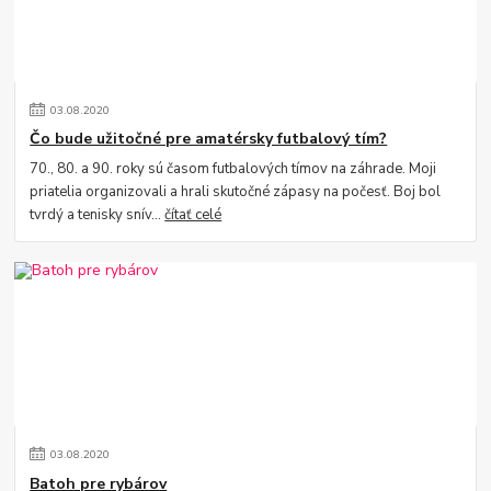
03
.
08
.
2020
Čo bude užitočné pre amatérsky futbalový tím?
70., 80. a 90. roky sú časom futbalových tímov na záhrade. Moji
priatelia organizovali a hrali skutočné zápasy na počesť. Boj bol
tvrdý a tenisky snív...
čítať celé
03
.
08
.
2020
Batoh pre rybárov