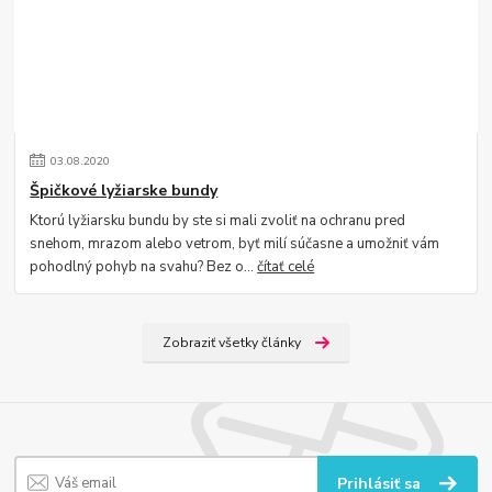
03
.
08
.
2020
Špičkové lyžiarske bundy
Ktorú lyžiarsku bundu by ste si mali zvoliť na ochranu pred
snehom, mrazom alebo vetrom, byť milí súčasne a umožniť vám
pohodlný pohyb na svahu? Bez o...
čítať celé
Zobraziť všetky články
Prihlásiť sa