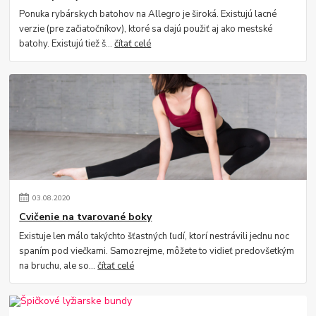
Ponuka rybárskych batohov na Allegro je široká. Existujú lacné
verzie (pre začiatočníkov), ktoré sa dajú použiť aj ako mestské
batohy. Existujú tiež š...
čítať celé
03
.
08
.
2020
Cvičenie na tvarované boky
Existuje len málo takýchto šťastných ľudí, ktorí nestrávili jednu noc
spaním pod viečkami. Samozrejme, môžete to vidieť predovšetkým
na bruchu, ale so...
čítať celé