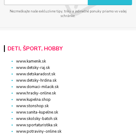
Nezmeškajte naše exkluzívne tipy, triky a jedinečné ponuky priamo vo vašej
schránke.
DETI, ŠPORT, HOBBY
www.kamenik.sk
www.detsky-raj.sk
www.detskaradost.sk
www.detsky-hrdina.sk
www.domaci-milacik.sk
www.hracky-online.sk
www.kupelna.shop
www.stonshop.sk
www.sanita-kupelne.sk
www.skolsky-batoh.sk
www.sportaturistika.sk
www.potraviny-online.sk