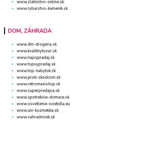
www.zlatnictvo-online.sk
www.rybarstvo-kamenik.sk
DOM, ZÁHRADA
www.dm-drogeria.sk
www.kvalitnytovar.sk
www.najvypredaj.sk
www.topvypredaj.sk
www.top-nabytok.sk
www.proti-skodcom.sk
www.retromaxishop.sk
www.superpredajca.sk
www.spotrebice-domace.sk
www.osvetlenie-svietidla.eu
www.uni-kozmetika.sk
www.zahradnicek.sk