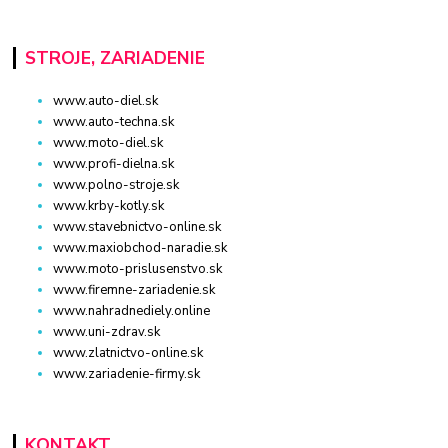
STROJE, ZARIADENIE
www.auto-diel.sk
www.auto-techna.sk
www.moto-diel.sk
www.profi-dielna.sk
www.polno-stroje.sk
www.krby-kotly.sk
www.stavebnictvo-online.sk
www.maxiobchod-naradie.sk
www.moto-prislusenstvo.sk
www.firemne-zariadenie.sk
www.nahradnediely.online
www.uni-zdrav.sk
www.zlatnictvo-online.sk
www.zariadenie-firmy.sk
KONTAKT