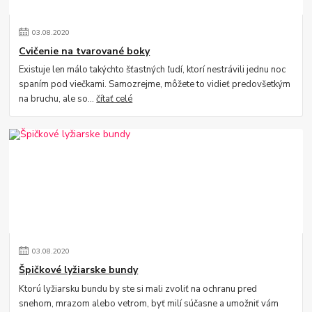
03
.
08
.
2020
Cvičenie na tvarované boky
Existuje len málo takýchto šťastných ľudí, ktorí nestrávili jednu noc
spaním pod viečkami. Samozrejme, môžete to vidieť predovšetkým
na bruchu, ale so...
čítať celé
03
.
08
.
2020
Špičkové lyžiarske bundy
Ktorú lyžiarsku bundu by ste si mali zvoliť na ochranu pred
snehom, mrazom alebo vetrom, byť milí súčasne a umožniť vám