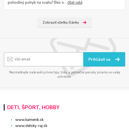
pohodlný pohyb na svahu? Bez o...
čítať celé
Zobraziť všetky články
Prihlásiť sa
Nezmeškajte naše exkluzívne tipy, triky a jedinečné ponuky priamo vo vašej
schránke.
DETI, ŠPORT, HOBBY
www.kamenik.sk
www.detsky-raj.sk