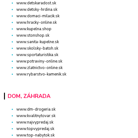
www.detskaradost.sk
www.detsky-hrdina.sk
www.domaci-milacik.sk
www.hracky-online.sk
www.kupelna.shop
www.stonshop.sk
www.sanita-kupelne.sk
www.skolsky-batoh.sk
www.sportaturistika.sk
www.potraviny-online.sk
www.zlatnictvo-online.sk
www.rybarstvo-kamenik.sk
DOM, ZÁHRADA
www.dm-drogeria.sk
www.kvalitnytovar.sk
www.najvypredaj.sk
www.topvypredaj.sk
www.top-nabytok.sk