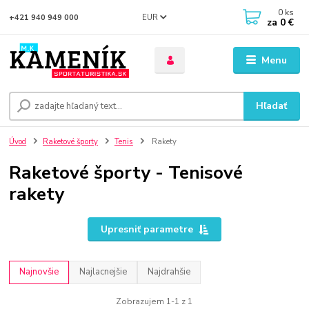
0
ks
EUR
+421 940 949 000
za
0 €
Menu
Hľadať
Úvod
Raketové športy
Tenis
Rakety
Raketové športy - Tenisové
rakety
Upresniť parametre
Najnovšie
Najlacnejšie
Najdrahšie
Zobrazujem 1-1 z 1