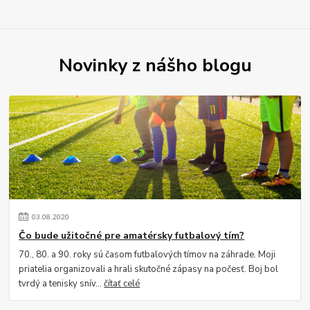
Novinky z nášho blogu
03
.
08
.
2020
Čo bude užitočné pre amatérsky futbalový tím?
70., 80. a 90. roky sú časom futbalových tímov na záhrade. Moji
priatelia organizovali a hrali skutočné zápasy na počesť. Boj bol
tvrdý a tenisky snív...
čítať celé