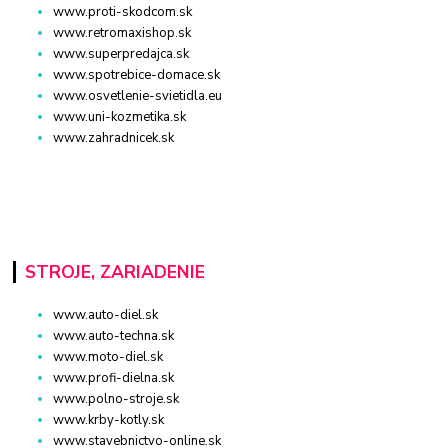
www.proti-skodcom.sk
www.retromaxishop.sk
www.superpredajca.sk
www.spotrebice-domace.sk
www.osvetlenie-svietidla.eu
www.uni-kozmetika.sk
www.zahradnicek.sk
STROJE, ZARIADENIE
www.auto-diel.sk
www.auto-techna.sk
www.moto-diel.sk
www.profi-dielna.sk
www.polno-stroje.sk
www.krby-kotly.sk
www.stavebnictvo-online.sk