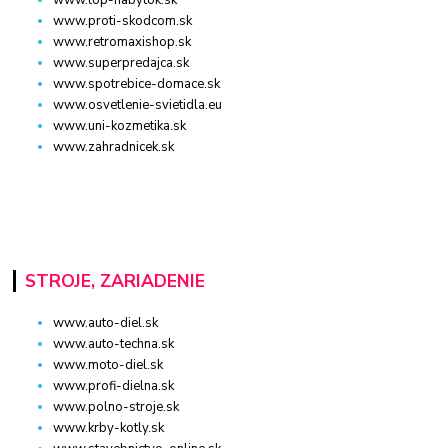
www.proti-skodcom.sk
www.retromaxishop.sk
www.superpredajca.sk
www.spotrebice-domace.sk
www.osvetlenie-svietidla.eu
www.uni-kozmetika.sk
www.zahradnicek.sk
STROJE, ZARIADENIE
www.auto-diel.sk
www.auto-techna.sk
www.moto-diel.sk
www.profi-dielna.sk
www.polno-stroje.sk
www.krby-kotly.sk