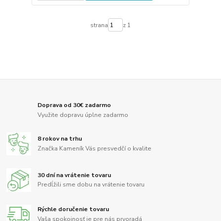
strana
z 1
Doprava od 30€ zadarmo
Využite dopravu úplne zadarmo
8 rokov na trhu
Značka Kameník Vás presvedčí o kvalite
30 dní na vrátenie tovaru
Predĺžili sme dobu na vrátenie tovaru
Rýchle doručenie tovaru
Vaša spokojnosť je pre nás prvoradá