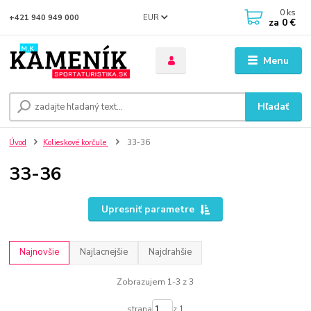
0
ks
EUR
+421 940 949 000
za
0 €
Menu
Hľadať
Úvod
Kolieskové korčule
33-36
33-36
Upresniť parametre
Najnovšie
Najlacnejšie
Najdrahšie
Zobrazujem 1-3 z 3
strana
z 1