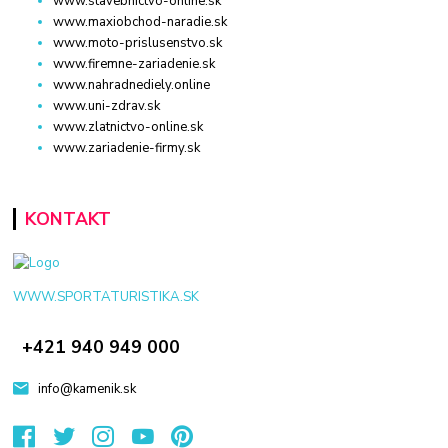
www.stavebnictvo-online.sk
www.maxiobchod-naradie.sk
www.moto-prislusenstvo.sk
www.firemne-zariadenie.sk
www.nahradnediely.online
www.uni-zdrav.sk
www.zlatnictvo-online.sk
www.zariadenie-firmy.sk
KONTAKT
WWW.SPORTATURISTIKA.SK
+421 940 949 000
info@kamenik.sk