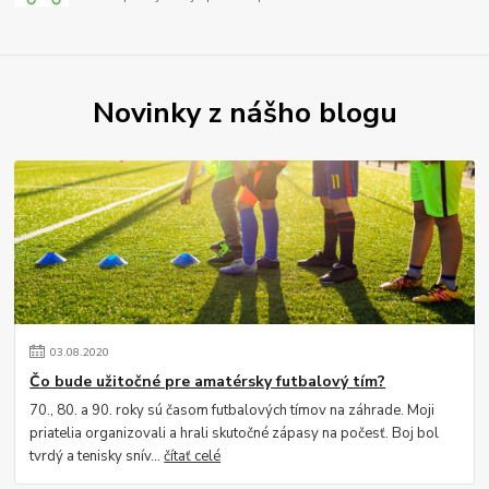
Novinky z nášho blogu
03
.
08
.
2020
Čo bude užitočné pre amatérsky futbalový tím?
70., 80. a 90. roky sú časom futbalových tímov na záhrade. Moji
priatelia organizovali a hrali skutočné zápasy na počesť. Boj bol
tvrdý a tenisky snív...
čítať celé