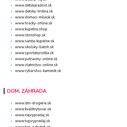
www.detskaradost.sk
www.detsky-hrdina.sk
www.domaci-milacik.sk
www.hracky-online.sk
www.kupelna.shop
www.stonshop.sk
www.sanita-kupelne.sk
www.skolsky-batoh.sk
www.sportaturistika.sk
www.potraviny-online.sk
www.zlatnictvo-online.sk
www.rybarstvo-kamenik.sk
DOM, ZÁHRADA
www.dm-drogeria.sk
www.kvalitnytovar.sk
www.najvypredaj.sk
www.topvypredaj.sk
www.top-nabytok.sk