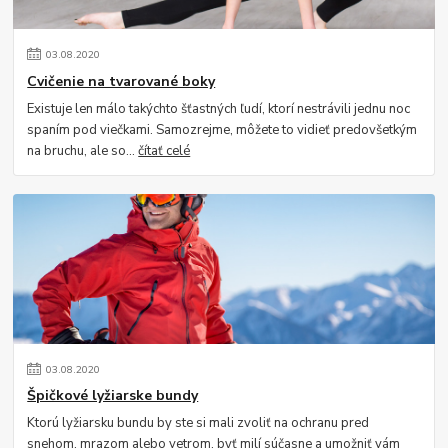
03
.
08
.
2020
Cvičenie na tvarované boky
Existuje len málo takýchto šťastných ľudí, ktorí nestrávili jednu noc
spaním pod viečkami. Samozrejme, môžete to vidieť predovšetkým
na bruchu, ale so...
čítať celé
03
.
08
.
2020
Špičkové lyžiarske bundy
Ktorú lyžiarsku bundu by ste si mali zvoliť na ochranu pred
snehom, mrazom alebo vetrom, byť milí súčasne a umožniť vám