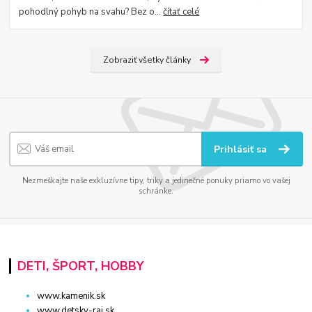
pohodlný pohyb na svahu? Bez o...
čítať celé
Zobraziť všetky články
Prihlásiť sa
Nezmeškajte naše exkluzívne tipy, triky a jedinečné ponuky priamo vo vašej
schránke.
DETI, ŠPORT, HOBBY
www.kamenik.sk
www.detsky-raj.sk