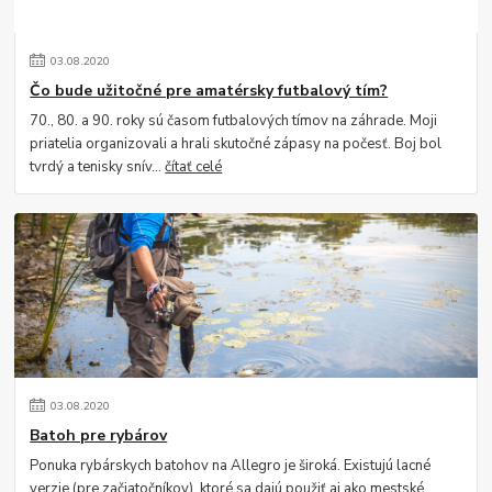
03
.
08
.
2020
Čo bude užitočné pre amatérsky futbalový tím?
70., 80. a 90. roky sú časom futbalových tímov na záhrade. Moji
priatelia organizovali a hrali skutočné zápasy na počesť. Boj bol
tvrdý a tenisky snív...
čítať celé
03
.
08
.
2020
Batoh pre rybárov
Ponuka rybárskych batohov na Allegro je široká. Existujú lacné
verzie (pre začiatočníkov), ktoré sa dajú použiť aj ako mestské