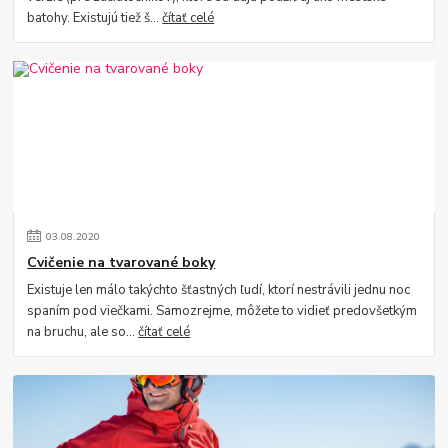
batohy. Existujú tiež š...
čítať celé
03
.
08
.
2020
Cvičenie na tvarované boky
Existuje len málo takýchto šťastných ľudí, ktorí nestrávili jednu noc
spaním pod viečkami. Samozrejme, môžete to vidieť predovšetkým
na bruchu, ale so...
čítať celé