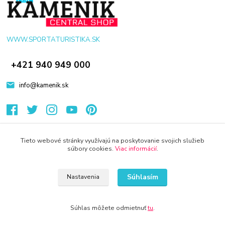
WWW.SPORTATURISTIKA.SK
+421 940 949 000
info@kamenik.sk
Tieto webové stránky využívajú na poskytovanie svojich služieb
súbory cookies.
Viac informácií
.
© 2024 Všetky práva vyhradené KAMENIK.SK
Vytvorené na
Eshop-rychlo.sk
Súhlasím
Nastavenia
Súhlas môžete odmietnuť
tu
.