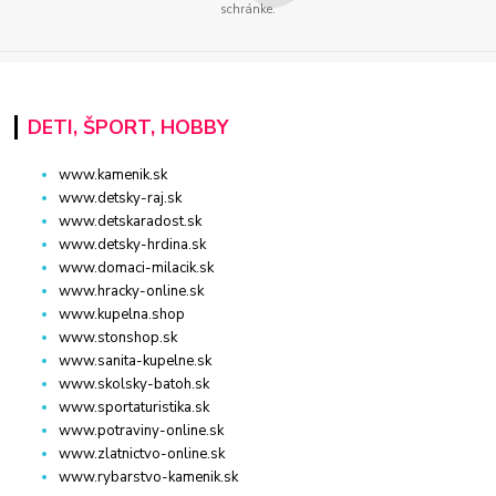
schránke.
DETI, ŠPORT, HOBBY
www.kamenik.sk
www.detsky-raj.sk
www.detskaradost.sk
www.detsky-hrdina.sk
www.domaci-milacik.sk
www.hracky-online.sk
www.kupelna.shop
www.stonshop.sk
www.sanita-kupelne.sk
www.skolsky-batoh.sk
www.sportaturistika.sk
www.potraviny-online.sk
www.zlatnictvo-online.sk
www.rybarstvo-kamenik.sk