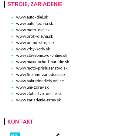
STROJE, ZARIADENIE
www.auto-diel.sk
www.auto-techna.sk
www.moto-diel.sk
www.profi-dielna.sk
www.polno-stroje.sk
www.krby-kotly.sk
www.stavebnictvo-online.sk
www.maxiobchod-naradie.sk
www.moto-prislusenstvo.sk
www.firemne-zariadenie.sk
www.nahradnediely.online
www.uni-zdrav.sk
www.zlatnictvo-online.sk
www.zariadenie-firmy.sk
KONTAKT