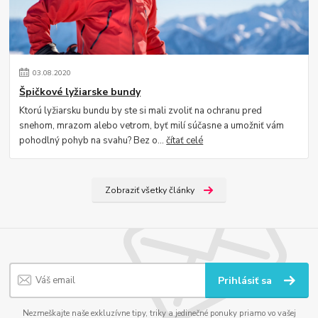
03
.
08
.
2020
Špičkové lyžiarske bundy
Ktorú lyžiarsku bundu by ste si mali zvoliť na ochranu pred
snehom, mrazom alebo vetrom, byť milí súčasne a umožniť vám
pohodlný pohyb na svahu? Bez o...
čítať celé
Zobraziť všetky články
Prihlásiť sa
Nezmeškajte naše exkluzívne tipy, triky a jedinečné ponuky priamo vo vašej