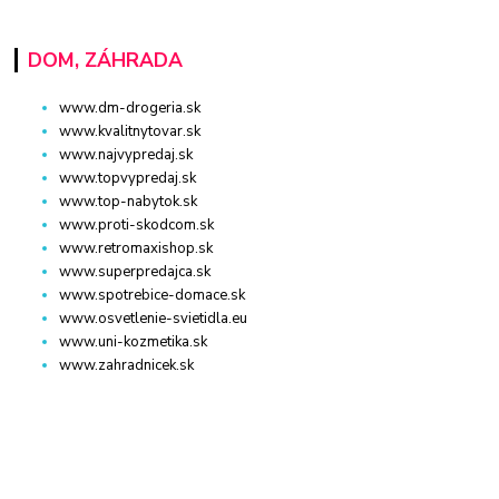
DOM, ZÁHRADA
www.dm-drogeria.sk
www.kvalitnytovar.sk
www.najvypredaj.sk
www.topvypredaj.sk
www.top-nabytok.sk
www.proti-skodcom.sk
www.retromaxishop.sk
www.superpredajca.sk
www.spotrebice-domace.sk
www.osvetlenie-svietidla.eu
www.uni-kozmetika.sk
www.zahradnicek.sk