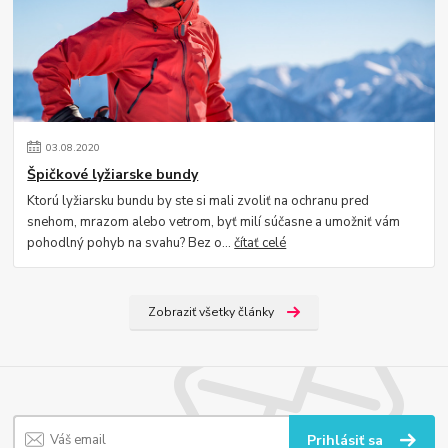
03
.
08
.
2020
Špičkové lyžiarske bundy
Ktorú lyžiarsku bundu by ste si mali zvoliť na ochranu pred
snehom, mrazom alebo vetrom, byť milí súčasne a umožniť vám
pohodlný pohyb na svahu? Bez o...
čítať celé
Zobraziť všetky články
Prihlásiť sa