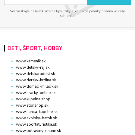
Nezmeškajte naše exkluzívne tipy, triky a jedinečné ponuky priamo vo vašej
schránke.
DETI, ŠPORT, HOBBY
www.kamenik.sk
www.detsky-raj.sk
www.detskaradost.sk
www.detsky-hrdina.sk
www.domaci-milacik.sk
www.hracky-online.sk
www.kupelna.shop
www.stonshop.sk
www.sanita-kupelne.sk
www.skolsky-batoh.sk
www.sportaturistika.sk
www.potraviny-online.sk