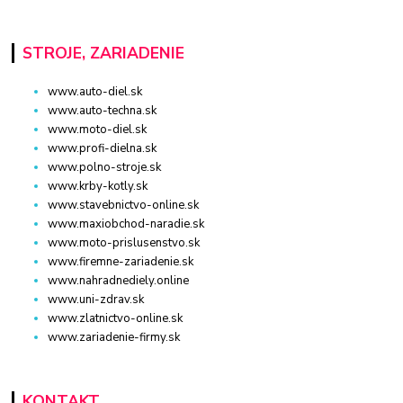
STROJE, ZARIADENIE
www.auto-diel.sk
www.auto-techna.sk
www.moto-diel.sk
www.profi-dielna.sk
www.polno-stroje.sk
www.krby-kotly.sk
www.stavebnictvo-online.sk
www.maxiobchod-naradie.sk
www.moto-prislusenstvo.sk
www.firemne-zariadenie.sk
www.nahradnediely.online
www.uni-zdrav.sk
www.zlatnictvo-online.sk
www.zariadenie-firmy.sk
KONTAKT