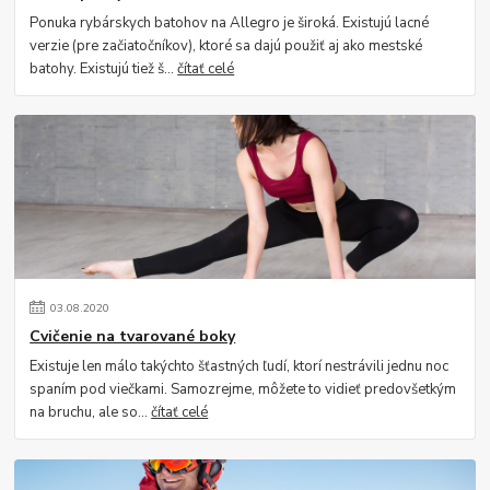
Ponuka rybárskych batohov na Allegro je široká. Existujú lacné
verzie (pre začiatočníkov), ktoré sa dajú použiť aj ako mestské
batohy. Existujú tiež š...
čítať celé
03
.
08
.
2020
Cvičenie na tvarované boky
Existuje len málo takýchto šťastných ľudí, ktorí nestrávili jednu noc
spaním pod viečkami. Samozrejme, môžete to vidieť predovšetkým
na bruchu, ale so...
čítať celé