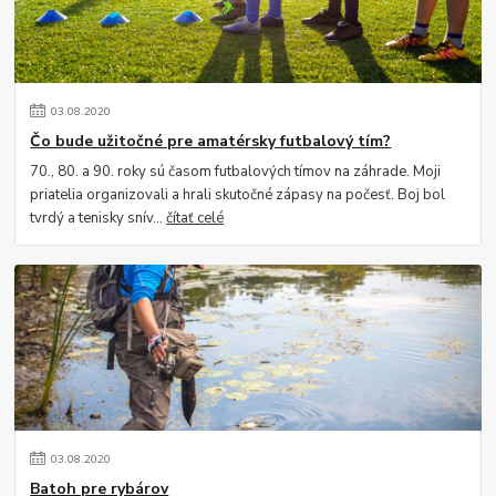
03
.
08
.
2020
Čo bude užitočné pre amatérsky futbalový tím?
70., 80. a 90. roky sú časom futbalových tímov na záhrade. Moji
priatelia organizovali a hrali skutočné zápasy na počesť. Boj bol
tvrdý a tenisky snív...
čítať celé
03
.
08
.
2020
Batoh pre rybárov