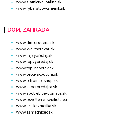
www.zlatnictvo-online.sk
www.rybarstvo-kamenik.sk
DOM, ZÁHRADA
www.dm-drogeria.sk
www.kvalitnytovar.sk
www.najvypredaj.sk
www.topvypredaj.sk
www.top-nabytok.sk
www.proti-skodcom.sk
www.retromaxishop.sk
www.superpredajca.sk
www.spotrebice-domace.sk
www.osvetlenie-svietidla.eu
www.uni-kozmetika.sk
www.zahradnicek.sk