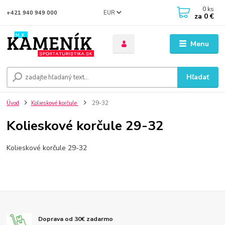
0
ks
EUR
+421 940 949 000
za
0 €
Menu
Hľadať
Úvod
Kolieskové korčule
29-32
Kolieskové korčule 29-32
Kolieskové korčule 29-32
Doprava od 30€ zadarmo