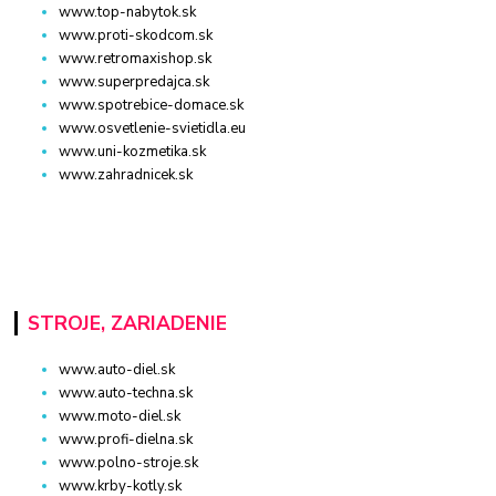
www.top-nabytok.sk
www.proti-skodcom.sk
www.retromaxishop.sk
www.superpredajca.sk
www.spotrebice-domace.sk
www.osvetlenie-svietidla.eu
www.uni-kozmetika.sk
www.zahradnicek.sk
STROJE, ZARIADENIE
www.auto-diel.sk
www.auto-techna.sk
www.moto-diel.sk
www.profi-dielna.sk
www.polno-stroje.sk
www.krby-kotly.sk