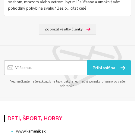
snehom, mrazom alebo vetrom, byť milí súčasne a umožniť vám
pohodlný pohyb na svahu? Bez o...
čítať celé
Zobraziť všetky články
Prihlásiť sa
Nezmeškajte naše exkluzívne tipy, triky a jedinečné ponuky priamo vo vašej
schránke.
DETI, ŠPORT, HOBBY
www.kamenik.sk