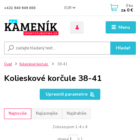
0
ks
EUR
+421 940 949 000
za
0 €
Menu
Hľadať
Úvod
Kolieskové korčule
38-41
Kolieskové korčule 38-41
Upresniť parametre
Najnovšie
Najlacnejšie
Najdrahšie
Zobrazujem 1-4 z 4
strana
z 1