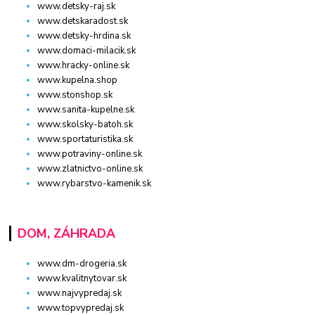
www.detsky-raj.sk
www.detskaradost.sk
www.detsky-hrdina.sk
www.domaci-milacik.sk
www.hracky-online.sk
www.kupelna.shop
www.stonshop.sk
www.sanita-kupelne.sk
www.skolsky-batoh.sk
www.sportaturistika.sk
www.potraviny-online.sk
www.zlatnictvo-online.sk
www.rybarstvo-kamenik.sk
DOM, ZÁHRADA
www.dm-drogeria.sk
www.kvalitnytovar.sk
www.najvypredaj.sk
www.topvypredaj.sk