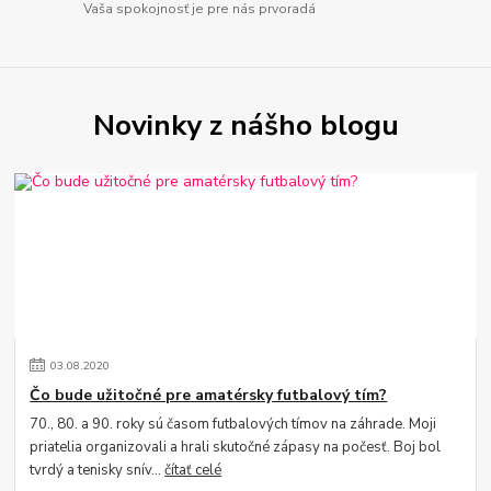
Vaša spokojnosť je pre nás prvoradá
Novinky z nášho blogu
03
.
08
.
2020
Čo bude užitočné pre amatérsky futbalový tím?
70., 80. a 90. roky sú časom futbalových tímov na záhrade. Moji
priatelia organizovali a hrali skutočné zápasy na počesť. Boj bol
tvrdý a tenisky snív...
čítať celé