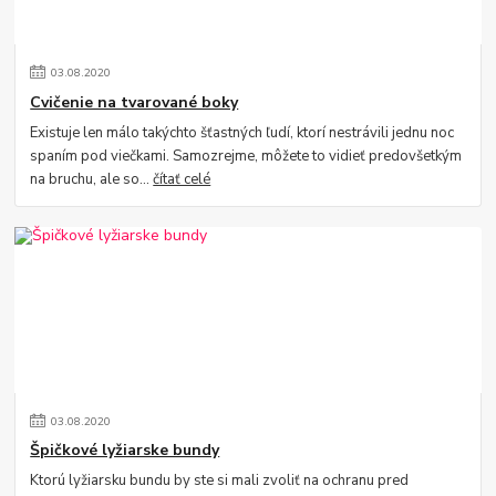
03
.
08
.
2020
Cvičenie na tvarované boky
Existuje len málo takýchto šťastných ľudí, ktorí nestrávili jednu noc
spaním pod viečkami. Samozrejme, môžete to vidieť predovšetkým
na bruchu, ale so...
čítať celé
03
.
08
.
2020
Špičkové lyžiarske bundy
Ktorú lyžiarsku bundu by ste si mali zvoliť na ochranu pred