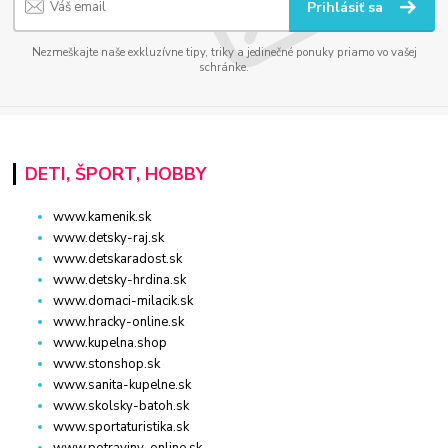
Prihlásiť sa
Nezmeškajte naše exkluzívne tipy, triky a jedinečné ponuky priamo vo vašej
schránke.
DETI, ŠPORT, HOBBY
www.kamenik.sk
www.detsky-raj.sk
www.detskaradost.sk
www.detsky-hrdina.sk
www.domaci-milacik.sk
www.hracky-online.sk
www.kupelna.shop
www.stonshop.sk
www.sanita-kupelne.sk
www.skolsky-batoh.sk
www.sportaturistika.sk