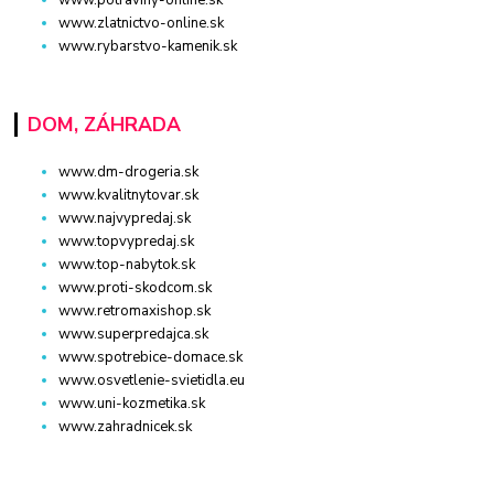
www.potraviny-online.sk
www.zlatnictvo-online.sk
www.rybarstvo-kamenik.sk
DOM, ZÁHRADA
www.dm-drogeria.sk
www.kvalitnytovar.sk
www.najvypredaj.sk
www.topvypredaj.sk
www.top-nabytok.sk
www.proti-skodcom.sk
www.retromaxishop.sk
www.superpredajca.sk
www.spotrebice-domace.sk
www.osvetlenie-svietidla.eu
www.uni-kozmetika.sk
www.zahradnicek.sk