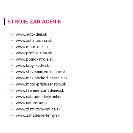
STROJE, ZARIADENIE
www.auto-diel.sk
www.auto-techna.sk
www.moto-diel.sk
www.profi-dielna.sk
www.polno-stroje.sk
www.krby-kotly.sk
www.stavebnictvo-online.sk
www.maxiobchod-naradie.sk
www.moto-prislusenstvo.sk
www.firemne-zariadenie.sk
www.nahradnediely.online
www.uni-zdrav.sk
www.zlatnictvo-online.sk
www.zariadenie-firmy.sk