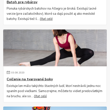
Batoh pre rybárov
Ponuka rybárskych batohov na Allegro je široká. Existujú lacné
verzie (pre začiatočníkov), ktoré sa dajú použiť aj ako mestské
batohy. Existujú tiež š...
čítať celé
03
.
08
.
2020
Cvičenie na tvarované boky
Existuje len málo takýchto šťastných ľudí, ktorí nestrávili jednu noc
spaním pod viečkami. Samozrejme, môžete to vidieť predovšetkým
na bruchu, ale so...
čítať celé