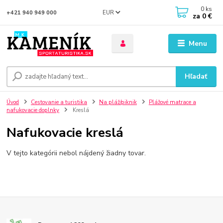
0
ks
EUR
+421 940 949 000
za
0 €
Menu
Hľadať
Úvod
Cestovanie a turistika
Na pláž/piknik
Plážové matrace a
nafukovacie doplnky
Kreslá
Nafukovacie kreslá
V tejto kategórii nebol nájdený žiadny tovar.