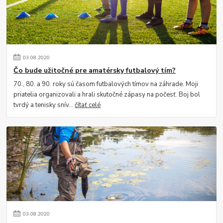
03
.
08
.
2020
Čo bude užitočné pre amatérsky futbalový tím?
70., 80. a 90. roky sú časom futbalových tímov na záhrade. Moji
priatelia organizovali a hrali skutočné zápasy na počesť. Boj bol
tvrdý a tenisky snív...
čítať celé
03
.
08
.
2020