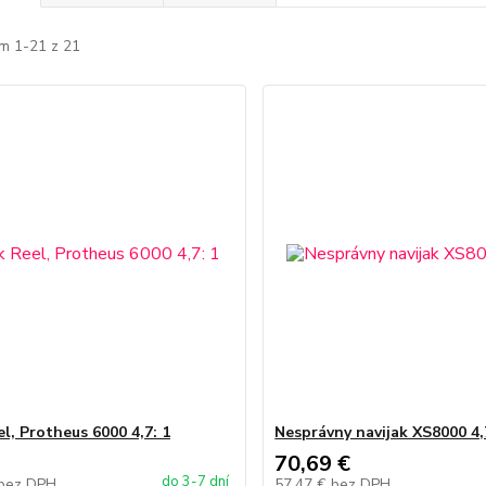
m 1-21 z 21
l, Protheus 6000 4,7: 1
Nesprávny navijak XS8000 4,
70,69 €
do 3-7 dní
bez DPH
57,47 €
bez DPH