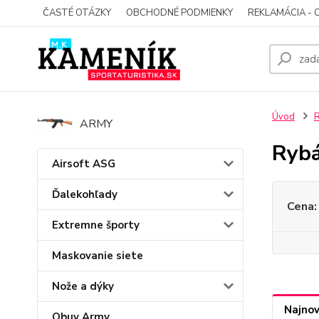
ČASTÉ OTÁZKY
OBCHODNÉ PODMIENKY
REKLAMÁCIA - 
Úvod
ARMY
Rybá
Airsoft ASG
Ďalekohľady
Cena:
Extremne športy
Maskovanie siete
Nože a dýky
Najnov
Obuv Army