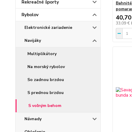
Rekreačné športy
Bahnité
pomaran
Rybolov
40,70
33,09 €
Elektronické zariadenie
Navijáky
Multiplikátory
Na morský rybolov
So zadnou brzdou
S prednou brzdou
S voľným behom
Návnady
Oblečenie