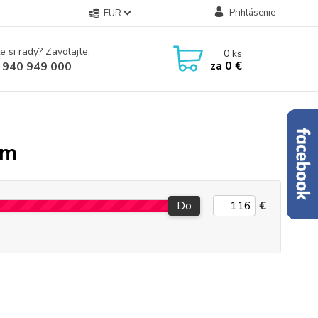
Prihlásenie
EUR
e si rady? Zavolajte.
0
ks
za
0 €
 940 949 000
om
Do
€