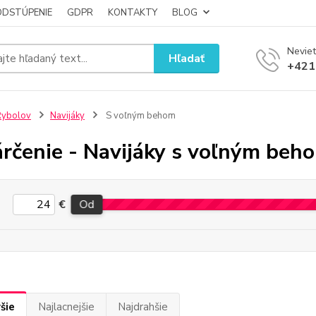
ODSTÚPENIE
GDPR
KONTAKTY
BLOG
Neviet
Hľadať
+421
Rybolov
Navijáky
S voľným behom
rčenie - Navijáky s voľným beh
€
Od
šie
Najlacnejšie
Najdrahšie