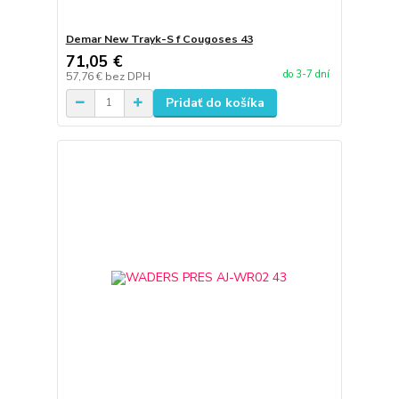
Demar New Trayk-S f Cougoses 43
71,05 €
do 3-7 dní
57,76 €
bez DPH
Pridať do košíka