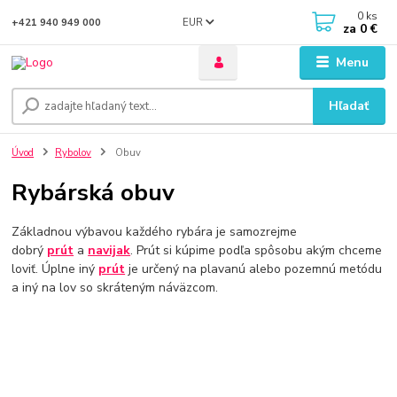
0
ks
EUR
+421 940 949 000
za
0 €
Menu
Hľadať
Úvod
Rybolov
Obuv
Rybárská obuv
Základnou výbavou každého rybára je samozrejme
dobrý
prút
a
navijak
. Prút si kúpime podľa spôsobu akým chceme
loviť. Úplne iný
prút
je určený na plavanú alebo pozemnú metódu
a iný na lov so skráteným náväzcom.