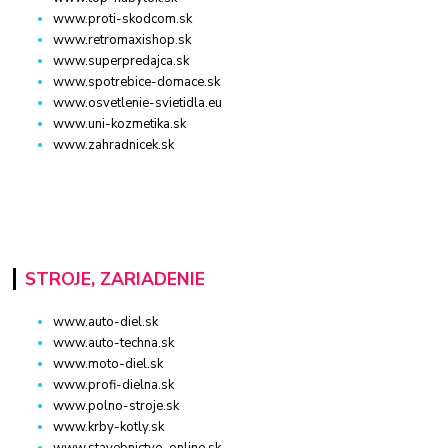
www.proti-skodcom.sk
www.retromaxishop.sk
www.superpredajca.sk
www.spotrebice-domace.sk
www.osvetlenie-svietidla.eu
www.uni-kozmetika.sk
www.zahradnicek.sk
STROJE, ZARIADENIE
www.auto-diel.sk
www.auto-techna.sk
www.moto-diel.sk
www.profi-dielna.sk
www.polno-stroje.sk
www.krby-kotly.sk
www.stavebnictvo-online.sk