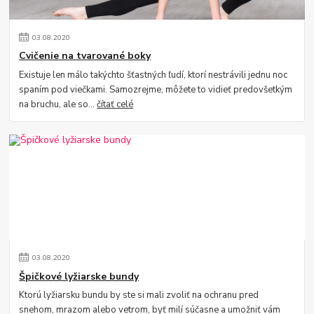
03
.
08
.
2020
Cvičenie na tvarované boky
Existuje len málo takýchto šťastných ľudí, ktorí nestrávili jednu noc
spaním pod viečkami. Samozrejme, môžete to vidieť predovšetkým
na bruchu, ale so...
čítať celé
03
.
08
.
2020
Špičkové lyžiarske bundy
Ktorú lyžiarsku bundu by ste si mali zvoliť na ochranu pred
snehom, mrazom alebo vetrom, byť milí súčasne a umožniť vám