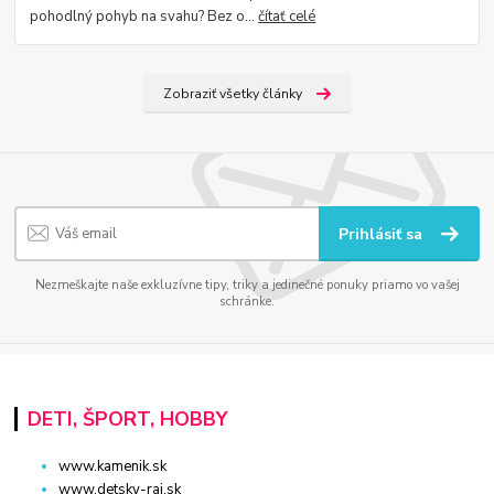
pohodlný pohyb na svahu? Bez o...
čítať celé
Zobraziť všetky články
Prihlásiť sa
Nezmeškajte naše exkluzívne tipy, triky a jedinečné ponuky priamo vo vašej
schránke.
DETI, ŠPORT, HOBBY
www.kamenik.sk
www.detsky-raj.sk