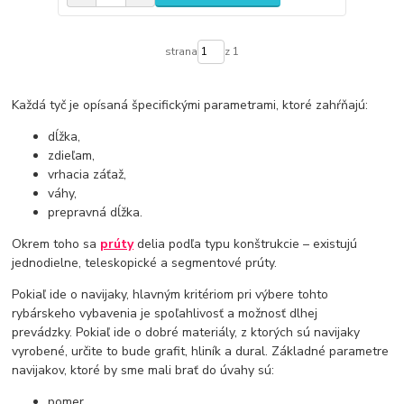
strana
z 1
Každá tyč je opísaná špecifickými parametrami, ktoré zahŕňajú:
dĺžka,
zdieľam,
vrhacia záťaž,
váhy,
prepravná dĺžka.
Okrem toho sa
prúty
delia podľa typu konštrukcie – existujú
jednodielne, teleskopické a segmentové prúty.
Pokiaľ ide o navijaky, hlavným kritériom pri výbere tohto
rybárskeho vybavenia je spoľahlivosť a možnosť dlhej
prevádzky. Pokiaľ ide o dobré materiály, z ktorých sú navijaky
vyrobené, určite to bude grafit, hliník a dural. Základné parametre
navijakov, ktoré by sme mali brať do úvahy sú:
pomer,