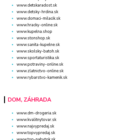
www.detskaradost.sk
www.detsky-hrdina.sk
www.domaci-milacik.sk
www.hracky-online.sk
www.kupelna.shop
www.stonshop.sk
www.sanita-kupelne.sk
www.skolsky-batoh.sk
www.sportaturistika.sk
www.potraviny-online.sk
www.zlatnictvo-online.sk
www.rybarstvo-kamenik.sk
DOM, ZÁHRADA
www.dm-drogeria.sk
www.kvalitnytovar.sk
www.najvypredaj.sk
www.topvypredaj.sk
www.top-nabytok.sk