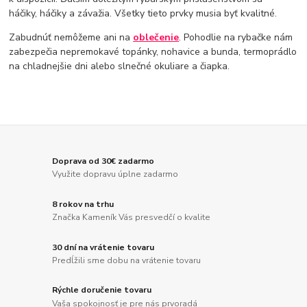
háčiky, háčiky a závažia. Všetky tieto prvky musia byť kvalitné.
Zabudnúť nemôžeme ani na
oblečenie
. Pohodlie na rybačke nám
zabezpečia nepremokavé topánky, nohavice a bunda, termoprádlo
na chladnejšie dni alebo slnečné okuliare a čiapka.
Doprava od 30€ zadarmo
Využite dopravu úplne zadarmo
8 rokov na trhu
Značka Kameník Vás presvedčí o kvalite
30 dní na vrátenie tovaru
Predĺžili sme dobu na vrátenie tovaru
Rýchle doručenie tovaru
Vaša spokojnosť je pre nás prvoradá