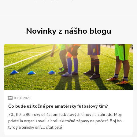
Novinky z nášho blogu
03
.
08
.
2020
Čo bude užitočné pre amatérsky futbalový tím?
70., 80. a 90. roky sú časom futbalových tímov na záhrade. Moji
priatelia organizovali a hrali skutočné zápasy na počesť. Boj bol
tvrdý a tenisky snív...
čítať celé