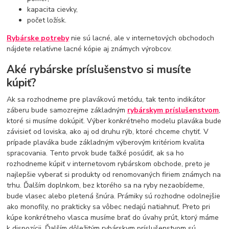
kapacita cievky,
počet ložísk.
Rybárske potreby
nie sú lacné, ale v internetových obchodoch
nájdete relatívne lacné kópie aj známych výrobcov.
Aké rybárske príslušenstvo si musíte
kúpiť?
Ak sa rozhodneme pre plavákovú metódu, tak tento indikátor
záberu bude samozrejme základným
rybárskym príslušenstvom
,
ktoré si musíme dokúpiť. Výber konkrétneho modelu plaváka bude
závisieť od loviska, ako aj od druhu rýb, ktoré chceme chytiť. V
prípade plaváka bude základným výberovým kritériom kvalita
spracovania. Tento prvok bude ťažké posúdiť, ak sa ho
rozhodneme kúpiť v internetovom rybárskom obchode, preto je
najlepšie vyberať si produkty od renomovaných firiem známych na
trhu. Ďalším doplnkom, bez ktorého sa na ryby nezaobídeme,
bude vlasec alebo pletená šnúra. Prámiky sú rozhodne odolnejšie
ako monofily, no prakticky sa vôbec nedajú natiahnuť. Preto pri
kúpe konkrétneho vlasca musíme brať do úvahy prút, ktorý máme
k dispozícii. Ďalším dôležitým rybárskym príslušenstvom sú