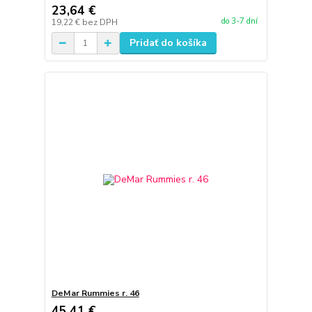
23,64 €
do 3-7 dní
19,22 €
bez DPH
Pridať do košíka
DeMar Rummies r. 46
45,41 €