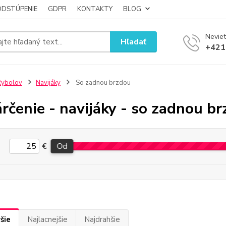
ODSTÚPENIE
GDPR
KONTAKTY
BLOG
Neviet
Hľadať
+421
Rybolov
Navijáky
So zadnou brzdou
rčenie - navijáky - so zadnou b
€
Od
šie
Najlacnejšie
Najdrahšie