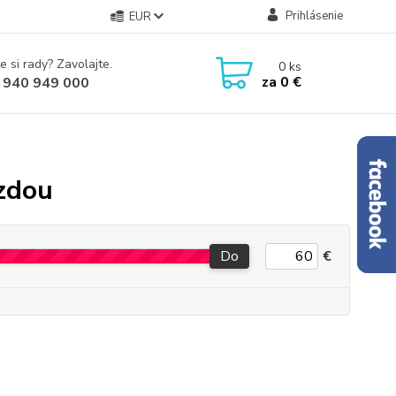
Prihlásenie
EUR
e si rady? Zavolajte.
0
ks
za
0 €
 940 949 000
rzdou
Do
€