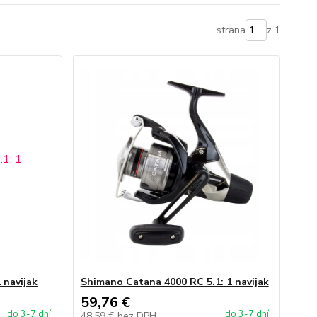
strana
z 1
 navijak
Shimano Catana 4000 RC 5.1: 1 navijak
59,76 €
do 3-7 dní
do 3-7 dní
48,59 €
bez DPH