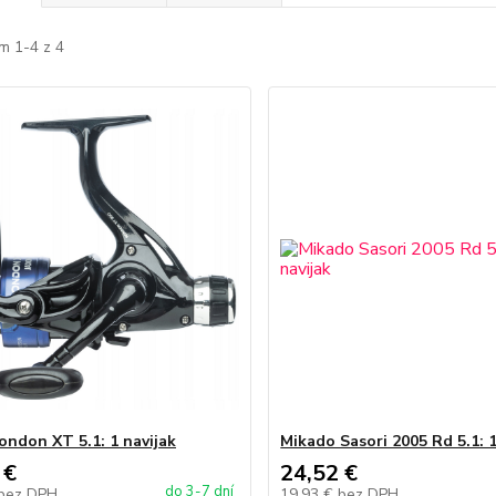
m 1-4 z 4
ondon XT 5.1: 1 navijak
Mikado Sasori 2005 Rd 5.1: 1
 €
24,52 €
do 3-7 dní
bez DPH
19,93 €
bez DPH