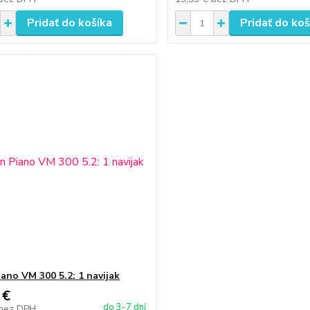
Pridať do košíka
Pridať do koš
iano VM 300 5.2: 1 navijak
 €
do 3-7 dní
bez DPH