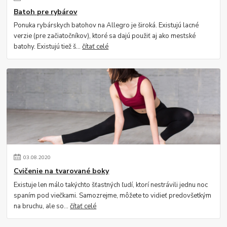
Batoh pre rybárov
Ponuka rybárskych batohov na Allegro je široká. Existujú lacné
verzie (pre začiatočníkov), ktoré sa dajú použiť aj ako mestské
batohy. Existujú tiež š...
čítať celé
03
.
08
.
2020
Cvičenie na tvarované boky
Existuje len málo takýchto šťastných ľudí, ktorí nestrávili jednu noc
spaním pod viečkami. Samozrejme, môžete to vidieť predovšetkým
na bruchu, ale so...
čítať celé