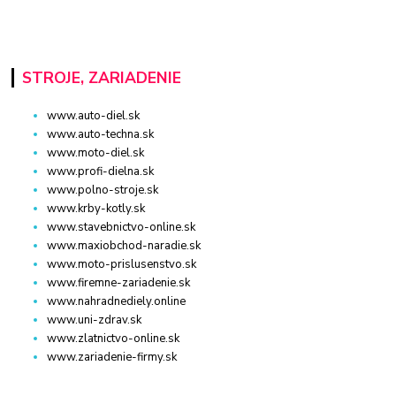
STROJE, ZARIADENIE
www.auto-diel.sk
www.auto-techna.sk
www.moto-diel.sk
www.profi-dielna.sk
www.polno-stroje.sk
www.krby-kotly.sk
www.stavebnictvo-online.sk
www.maxiobchod-naradie.sk
www.moto-prislusenstvo.sk
www.firemne-zariadenie.sk
www.nahradnediely.online
www.uni-zdrav.sk
www.zlatnictvo-online.sk
www.zariadenie-firmy.sk