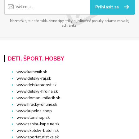
Prihlásiť sa
Nezmeškajte naše exkluzívne tipy, triky a jedinečné ponuky priamo vo vašej
schránke.
DETI, ŠPORT, HOBBY
www.kamenik.sk
www.detsky-raj.sk
www.detskaradost.sk
www.detsky-hrdina.sk
www.domaci-milacik.sk
www.hracky-online.sk
www.kupelna.shop
www.stonshop.sk
www.sanita-kupelne.sk
www.skolsky-batoh.sk
www.sportaturistika.sk