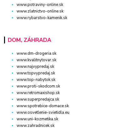
www.potraviny-online.sk
www.zlatnictvo-online.sk
www.rybarstvo-kamenik.sk
DOM, ZÁHRADA
www.dm-drogeria.sk
www.kvalitnytovar.sk
www.najvypredaj.sk
www.topvypredaj.sk
www.top-nabytok.sk
www.proti-skodcom.sk
www.retromaxishop.sk
www.superpredajca.sk
www.spotrebice-domace.sk
www.osvetlenie-svietidla.eu
www.uni-kozmetika.sk
www.zahradnicek.sk