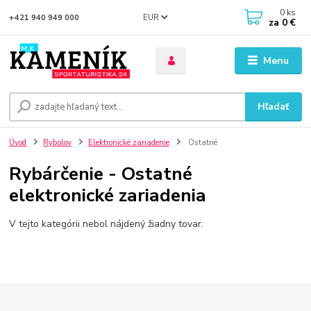
0
ks
EUR
+421 940 949 000
za
0 €
Menu
Hľadať
Úvod
Rybolov
Elektronické zariadenie
Ostatné
Rybárčenie - Ostatné
elektronické zariadenia
V tejto kategórii nebol nájdený žiadny tovar.