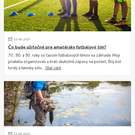
03
.
08
.
2020
Čo bude užitočné pre amatérsky futbalový tím?
70., 80. a 90. roky sú časom futbalových tímov na záhrade. Moji
priatelia organizovali a hrali skutočné zápasy na počesť. Boj bol
tvrdý a tenisky snív...
čítať celé
03
.
08
.
2020