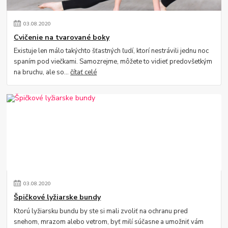
03
.
08
.
2020
Cvičenie na tvarované boky
Existuje len málo takýchto šťastných ľudí, ktorí nestrávili jednu noc
spaním pod viečkami. Samozrejme, môžete to vidieť predovšetkým
na bruchu, ale so...
čítať celé
03
.
08
.
2020
Špičkové lyžiarske bundy
Ktorú lyžiarsku bundu by ste si mali zvoliť na ochranu pred
snehom, mrazom alebo vetrom, byť milí súčasne a umožniť vám