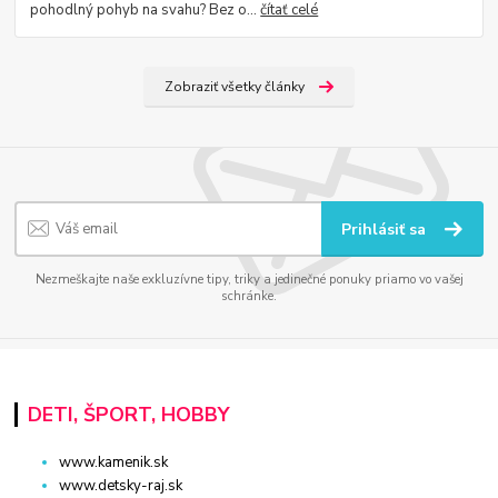
pohodlný pohyb na svahu? Bez o...
čítať celé
Zobraziť všetky články
Prihlásiť sa
Nezmeškajte naše exkluzívne tipy, triky a jedinečné ponuky priamo vo vašej
schránke.
DETI, ŠPORT, HOBBY
www.kamenik.sk
www.detsky-raj.sk