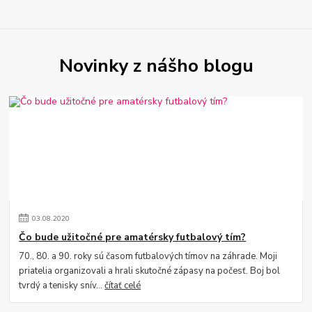
Novinky z nášho blogu
03
.
08
.
2020
Čo bude užitočné pre amatérsky futbalový tím?
70., 80. a 90. roky sú časom futbalových tímov na záhrade. Moji
priatelia organizovali a hrali skutočné zápasy na počesť. Boj bol
tvrdý a tenisky snív...
čítať celé