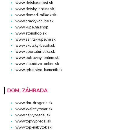
www.detskaradost.sk
www.detsky-hrdina.sk
www.domaci-milacik.sk
www.hracky-online.sk
www.kupelna.shop
www.stonshop.sk
www.sanita-kupelne.sk
www.skolsky-batoh.sk
www.sportaturistika.sk
www.potraviny-online.sk
www.zlatnictvo-online.sk
www.rybarstvo-kamenik.sk
DOM, ZÁHRADA
www.dm-drogeria.sk
www.kvalitnytovar.sk
www.najvypredaj.sk
www.topvypredaj.sk
www.top-nabytok.sk