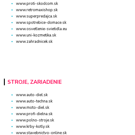
www.proti-skodcom.sk
www.retromaxishop.sk
www.superpredajca.sk
www.spotrebice-domace.sk
www.osvetlenie-svietidla.eu
www.uni-kozmetika.sk
www.zahradnicek.sk
STROJE, ZARIADENIE
www.auto-diel.sk
www.auto-techna.sk
www.moto-diel.sk
www.profi-dielna.sk
www.polno-stroje.sk
www.krby-kotly.sk
www.stavebnictvo-online.sk