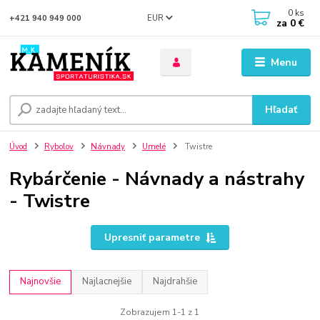
0
ks
EUR
+421 940 949 000
za
0 €
Menu
Hľadať
Úvod
Rybolov
Návnady
Umelé
Twistre
Rybárčenie - Návnady a nástrahy
- Twistre
Upresniť parametre
Najnovšie
Najlacnejšie
Najdrahšie
Zobrazujem 1-1 z 1