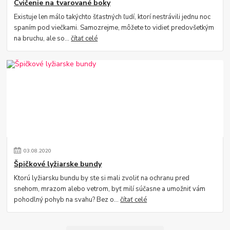
Cvičenie na tvarované boky
Existuje len málo takýchto šťastných ľudí, ktorí nestrávili jednu noc
spaním pod viečkami. Samozrejme, môžete to vidieť predovšetkým
na bruchu, ale so...
čítať celé
03
.
08
.
2020
Špičkové lyžiarske bundy
Ktorú lyžiarsku bundu by ste si mali zvoliť na ochranu pred
snehom, mrazom alebo vetrom, byť milí súčasne a umožniť vám
pohodlný pohyb na svahu? Bez o...
čítať celé