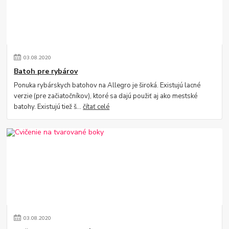
03
.
08
.
2020
Batoh pre rybárov
Ponuka rybárskych batohov na Allegro je široká. Existujú lacné
verzie (pre začiatočníkov), ktoré sa dajú použiť aj ako mestské
batohy. Existujú tiež š...
čítať celé
03
.
08
.
2020