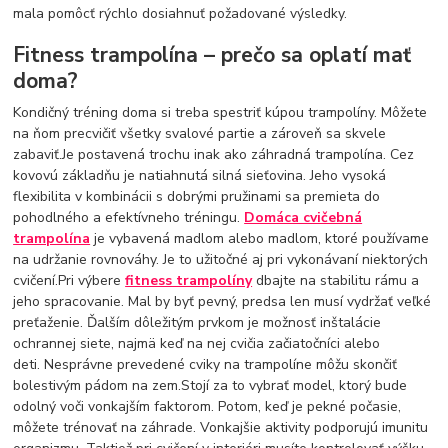
mala pomôcť rýchlo dosiahnuť požadované výsledky.
Fitness trampolína – prečo sa oplatí mať
doma?
Kondičný tréning doma si treba spestriť kúpou trampolíny. Môžete
na ňom precvičiť všetky svalové partie a zároveň sa skvele
zabaviť.Je postavená trochu inak ako záhradná trampolína. Cez
kovovú základňu je natiahnutá silná sieťovina. Jeho vysoká
flexibilita v kombinácii s dobrými pružinami sa premieta do
pohodlného a efektívneho tréningu.
Domáca cvičebná
trampolína
je vybavená madlom alebo madlom, ktoré používame
na udržanie rovnováhy. Je to užitočné aj pri vykonávaní niektorých
cvičení.Pri výbere
fitness trampolíny
dbajte na stabilitu rámu a
jeho spracovanie. Mal by byť pevný, predsa len musí vydržať veľké
preťaženie. Ďalším dôležitým prvkom je možnosť inštalácie
ochrannej siete, najmä keď na nej cvičia začiatočníci alebo
deti. Nesprávne prevedené cviky na trampolíne môžu skončiť
bolestivým pádom na zem.Stojí za to vybrať model, ktorý bude
odolný voči vonkajším faktorom. Potom, keď je pekné počasie,
môžete trénovať na záhrade. Vonkajšie aktivity podporujú imunitu