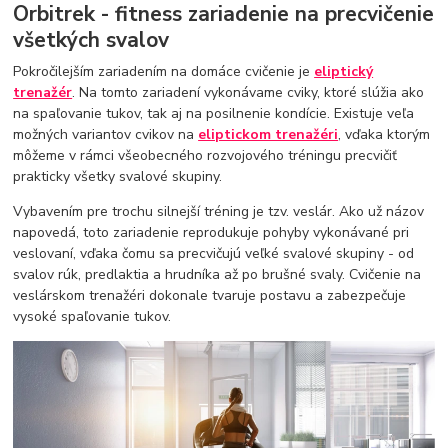
Orbitrek - fitness zariadenie na precvičenie
všetkých svalov
Pokročilejším zariadením na domáce cvičenie je
eliptický
trenažér
. Na tomto zariadení vykonávame cviky, ktoré slúžia ako
na spaľovanie tukov, tak aj na posilnenie kondície. Existuje veľa
možných variantov cvikov na
eliptickom trenažéri
, vďaka ktorým
môžeme v rámci všeobecného rozvojového tréningu precvičiť
prakticky všetky svalové skupiny.
Vybavením pre trochu silnejší tréning je tzv. veslár. Ako už názov
napovedá, toto zariadenie reprodukuje pohyby vykonávané pri
veslovaní, vďaka čomu sa precvičujú veľké svalové skupiny - od
svalov rúk, predlaktia a hrudníka až po brušné svaly. Cvičenie na
veslárskom trenažéri dokonale tvaruje postavu a zabezpečuje
vysoké spaľovanie tukov.