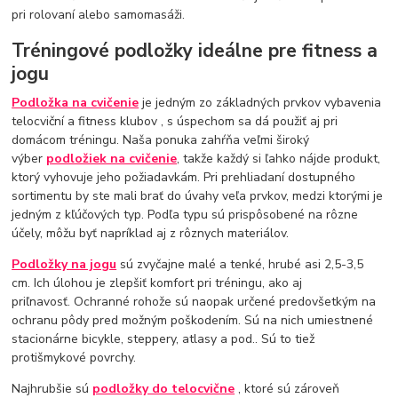
pri rolovaní alebo samomasáži.
Tréningové podložky ideálne pre fitness a
jogu
Podložka na cvičenie
je jedným zo základných prvkov vybavenia
telocviční a fitness klubov , s úspechom sa dá použiť aj pri
domácom tréningu. Naša ponuka zahŕňa veľmi široký
výber
podložiek na cvičenie
, takže každý si ľahko nájde produkt,
ktorý vyhovuje jeho požiadavkám. Pri prehliadaní dostupného
sortimentu by ste mali brať do úvahy veľa prvkov, medzi ktorými je
jedným z kľúčových typ. Podľa typu sú prispôsobené na rôzne
účely, môžu byť napríklad aj z rôznych materiálov.
Podložky na jogu
sú zvyčajne malé a tenké, hrubé asi 2,5-3,5
cm. Ich úlohou je zlepšiť komfort pri tréningu, ako aj
priľnavosť. Ochranné rohože sú naopak určené predovšetkým na
ochranu pôdy pred možným poškodením. Sú na nich umiestnené
stacionárne bicykle, steppery, atlasy a pod.. Sú to tiež
protišmykové povrchy.
Najhrubšie sú
podložky do telocvične
, ktoré sú zároveň