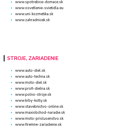
www.spotrebice-domace.sk
www.osvetlenie-svietidla.eu
www.uni-kozmetika.sk
www.zahradnicek.sk
STROJE, ZARIADENIE
www.auto-diel.sk
www.auto-techna.sk
www.moto-diel.sk
www.profi-dielna.sk
www.polno-stroje.sk
www.krby-kotly.sk
www.stavebnictvo-online.sk
www.maxiobchod-naradie.sk
www.moto-prislusenstvo.sk
www.firemne-zariadenie.sk