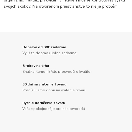
organizmu. Taktiež pri cvičení v interiéri musíte kontrolovať výšku
svojich skokov. Na otvorenom priestranstve to nie je problém.
Doprava od 30€ zadarmo
Využite dopravu úplne zadarmo
8 rokov na trhu
Značka Kameník Vás presvedčí o kvalite
30 dní na vrátenie tovaru
Predĺžili sme dobu na vrátenie tovaru
Rýchle doručenie tovaru
Vaša spokojnosť je pre nás prvoradá