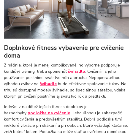
Doplnkové fitness vybavenie pre cvičenie
doma
Z náčinia, ktoré je menej komplikované, no výborne podporuje
kondičný tréning, treba spomenúť
švihadlo
. Cvičením s jeho
používaním posilníme svalstvo nôh a brucha. Nepopierateľnou
výhodou cvikov na
švihadle
bude efektívne spaľovanie tukov. Na
trhu sú dostupné modely švihadiel so špeciálnou záťažou, vďaka
ktorým pri cvičení posilníme aj svalstvo rúk a predlaktí.
Jedným z najdôležitejších fitness doplnkov je
bezpochyby
podložka na cvičenie
. Jeho úlohou je zabezpečiť
komfort cvičenia a predovšetkým stabilitu. Dobrá podložka tlmí
niektoré vibrácie pri skákaní a pri cvikoch, ktoré vyžadujú kľačanie,
zníži bolesť kolien. Podložka sa môže stať aj cvičebnou pomôckou