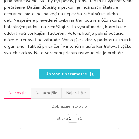
jeho spracovanie. Mal by byť pevný, predsa len musí vydržať veľké
preťaženie. Ďalším dôležitým prvkom je možnosť inštalácie
ochrannej siete, najmä keď na nej cvičia začiatočníci alebo
deti. Nesprávne prevedené cviky na trampolíne môžu skončiť
bolestivým pádom na zem.Stojí za to vybrať model, ktorý bude
odolný voči vonkajším faktorom. Potom, keď je pekné počasie,
môžete trénovať na záhrade. Vonkajšie aktivity podporujú imunitu
organizmu. Taktiež pri cvičení v interiéri musíte kontrolovať výšku
svojich skokov. Na otvorenom priestranstve to nie je problém.
Upresniť parametre
Najnovšie
Najlacnejšie
Najdrahšie
Zobrazujem 1-6 z 6
strana
z 1