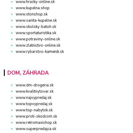
www.hracky-online.sk
www.kupelna.shop
www.stonshop.sk
www.sanita-kupelne.sk
www.skolsky-batoh.sk
www.sportaturistika.sk
www.potraviny-online.sk
www.zlatnictvo-online.sk
www.rybarstvo-kamenik.sk
DOM, ZÁHRADA
www.dm-drogeria.sk
www.kvalitnytovar.sk
www.najvypredaj.sk
www.topvypredaj.sk
www.top-nabytok.sk
www.proti-skodcom.sk
www.retromaxishop.sk
www.superpredajca.sk