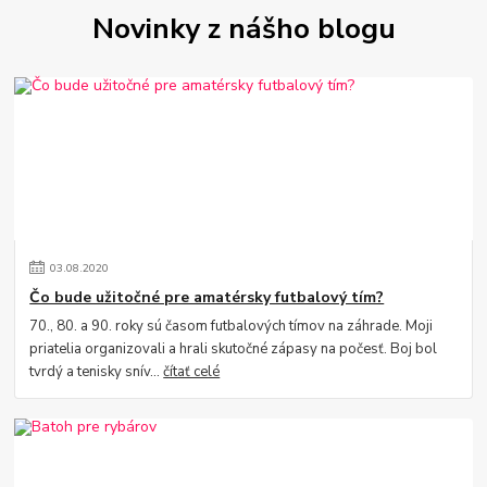
Novinky z nášho blogu
03
.
08
.
2020
Čo bude užitočné pre amatérsky futbalový tím?
70., 80. a 90. roky sú časom futbalových tímov na záhrade. Moji
priatelia organizovali a hrali skutočné zápasy na počesť. Boj bol
tvrdý a tenisky snív...
čítať celé