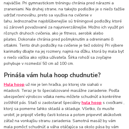
najväčšie. Pri gymnastickom tréningu chránia pred nárazmi a
zraneniami. Na druhej strane, na takejto podložke je o niečo ťažšie
udržať rovnováhu, preto sa využíva na cvičenie v
ľahu. Jednoznačne najobľúbenejšie sú tréningové podložky, ktoré
sú zároveň považované za najuniverzálnejšie. Možno ich využiť pri
rôznych druhoch cvičenia, ako je fitness, aerobik alebo
pilates. Dokonale chránia pred pošmyknutím a odreninami či
otlakmi. Tento druh podložky na cvičenie je tiež odolný. Pri výbere
karimatky dbajte na jej rozmery, najmä na dĺžku, ktorá by mala byť
o niečo väčšia ako výška užívateľa. Šírka rohoží sa zvyčajne
pohybuje v rozmedzí 50 cm až 100 cm.
Prináša vám hula hoop chudnutie?
Hula hoop
už nie je len hračka, po ktorej ste siahali v
mladosti. Teraz je to špecializované masážne zariadenie. Podľa
ubezpečení výrobcov vďaka nemu môžete schudnúť a konkrétne
zoštíhliť pás. Stačí si zaobstarať špeciálny
hula hoop
s cvočkami ,
ktorý sa pomerne ľahko skladá a skladuje. Všetko, čo musíte
urobiť, je pripojiť všetky časti kolesa a potom pripevniť akúkoľvek
záťaž na vonkajšiu stranu zariadenia. Samotná masáž by vám
mala pomôcť schudnúť a váha otáčajúca sa okolo pása by vám