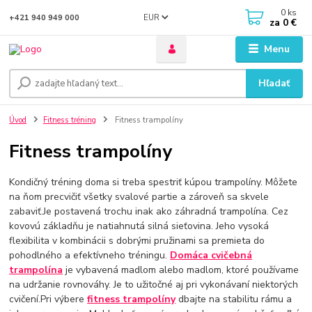
0
ks
EUR
+421 940 949 000
za
0 €
Menu
Hľadať
Úvod
Fitness tréning
Fitness trampolíny
Fitness trampolíny
Kondičný tréning doma si treba spestriť kúpou trampolíny. Môžete
na ňom precvičiť všetky svalové partie a zároveň sa skvele
zabaviť.Je postavená trochu inak ako záhradná trampolína. Cez
kovovú základňu je natiahnutá silná sieťovina. Jeho vysoká
flexibilita v kombinácii s dobrými pružinami sa premieta do
pohodlného a efektívneho tréningu.
Domáca cvičebná
trampolína
je vybavená madlom alebo madlom, ktoré používame
na udržanie rovnováhy. Je to užitočné aj pri vykonávaní niektorých
cvičení.Pri výbere
fitness trampolíny
dbajte na stabilitu rámu a