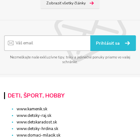
Zobraziť všetky články
Prihlásiť sa
Nezmeškajte naše exkluzívne tipy, triky a jedinečné ponuky priamo vo vašej
schránke.
DETI, ŠPORT, HOBBY
www.kamenik.sk
www.detsky-raj.sk
www.detskaradost.sk
www.detsky-hrdina.sk
www.domaci-milacik.sk