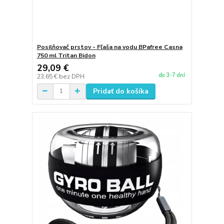
Posilňovač prstov - Fľaša na vodu BPafree Casna
750 ml Tritan Bidon
29,09 €
do 3-7 dní
23,65 €
bez DPH
Pridať do košíka