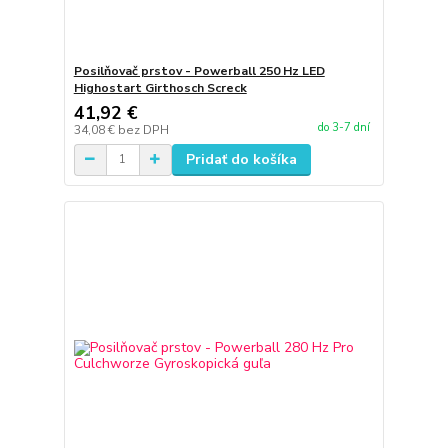
Posilňovač prstov - Powerball 250 Hz LED
Highostart Girthosch Screck
41,92 €
do 3-7 dní
34,08 €
bez DPH
Pridať do košíka