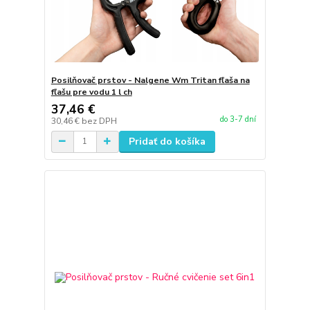
Posilňovač prstov - Nalgene Wm Tritan fľaša na
fľašu pre vodu 1 l ch
37,46 €
do 3-7 dní
30,46 €
bez DPH
Pridať do košíka