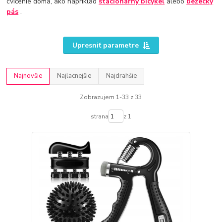
cvičenie doma, ako napríklad
stacionárny bicykel
alebo
bežecký
pás
.
Upresniť parametre
Najnovšie
Najlacnejšie
Najdrahšie
Zobrazujem 1-33 z 33
strana
z 1