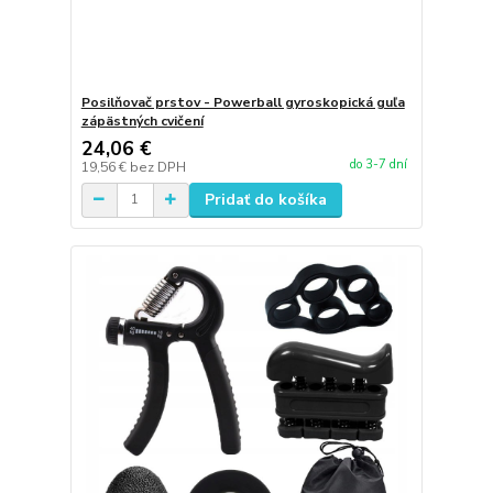
Posilňovač prstov - Powerball gyroskopická guľa
zápästných cvičení
24,06 €
do 3-7 dní
19,56 €
bez DPH
Pridať do košíka