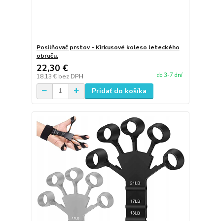
Posilňovač prstov - Kirkusové koleso leteckého
obruču.
22,30 €
do 3-7 dní
18,13 €
bez DPH
Pridať do košíka