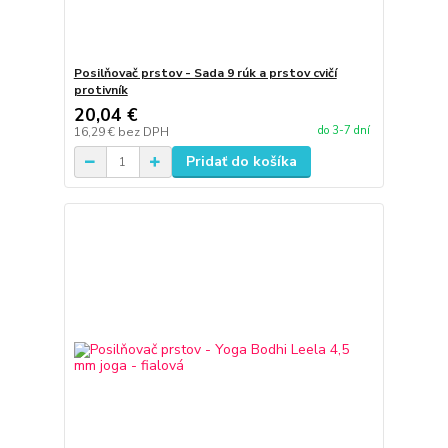
Posilňovač prstov - Sada 9 rúk a prstov cvičí
protivník
20,04 €
do 3-7 dní
16,29 €
bez DPH
Pridať do košíka