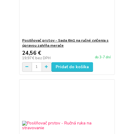
Posilňovač prstov - Sada 6in1 na ručné cvičenia s
úpravou zahŕňa merače
24,56 €
do 3-7 dní
19,97 €
bez DPH
Pridať do košíka