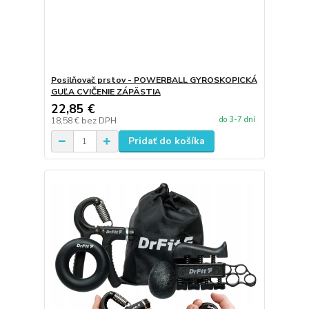
Posilňovač prstov - POWERBALL GYROSKOPICKÁ
GUĽA CVIČENIE ZÁPÄSTIA
22,85 €
do 3-7 dní
18,58 €
bez DPH
Pridať do košíka