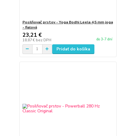
Posilňovač prstov - Yoga Bodhi Leela 4,5 mm joga
- fialová
23,21 €
do 3-7 dní
18,87 €
bez DPH
Pridať do košíka