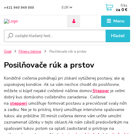
0
ks
EUR
+421 940 949 000
za
0 €
Menu
Hľadať
Úvod
Fitness tréning
Posilňovače rúk a prstov
Posilňovače rúk a prstov
Kondičné cvičenia pomáhajú pri získaní vytúženej postavy, ale aj
uspokojivej kondície. Ak sa vám nechce chodiť do posilňovne,
môžete si kúpiť nejaké cvičebné náčinie domov.
Stepper
je veľmi
dobrý kus domáceho cvičebného zariadenia . Cvičenie
na
stepperi
umožňuje formovať postavu a precvičovať svaly nôh
a zadku. Nie je to prístroj, ktorý umožňuje intenzívne spaľovanie
tukov, ale približne 30 minút cvičenia denne vám určite umožní
zaznamenať účinky v tejto oblasti.Ak nám záleží predovšetkým na
spaľovaní tukov, potom sa oplatí zaobstarať si prístroje na