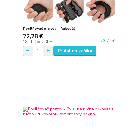
Posilňovač prstov - Rukoväť
22,28 €
do 3-7 dní
18,11 €
bez DPH
Pridať do košíka