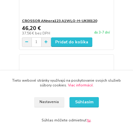
CROSSOR ANnora123 A1WLQ-H-UK00120
46,20 €
do 3-7 dní
37,56 €
bez DPH
Pridať do košíka
Tieto webové stránky využívajú na poskytovanie svojich služieb
súbory cookies.
Viac informácií
.
Súhlasím
Nastavenia
Súhlas môžete odmietnuť
tu
.