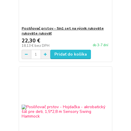
Posilňovač prstov - 5in1 set na výcvik rukoväte
rukoväte rukoväť
22,30 €
do 3-7 dní
18,13 €
bez DPH
Pridať do košíka