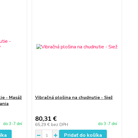
ie - Masáž
Vibračná plošina na chudnutie - Siež
ania
80,31 €
do 3-7 dní
do 3-7 dní
65,29 €
bez DPH
íka
Pridať do košíka