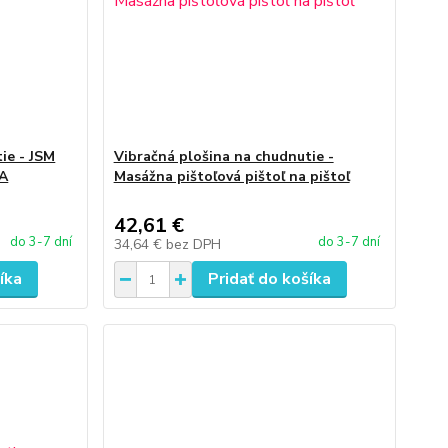
ie - JSM
Vibračná plošina na chudnutie -
NA
Masážna pištoľová pištoľ na pištoľ
42,61 €
do 3-7 dní
do 3-7 dní
34,64 €
bez DPH
íka
Pridať do košíka