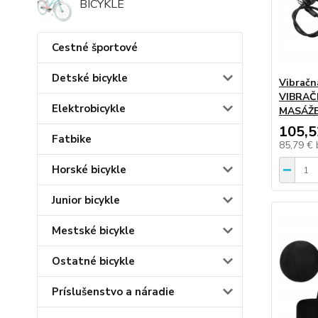
BICYKLE
Cestné športové
Detské bicykle
Vibračn
VIBRAČ
Elektrobicykle
MASÁŽ
105,5
Fatbike
85,79 €
Horské bicykle
Junior bicykle
Mestské bicykle
Ostatné bicykle
Príslušenstvo a náradie