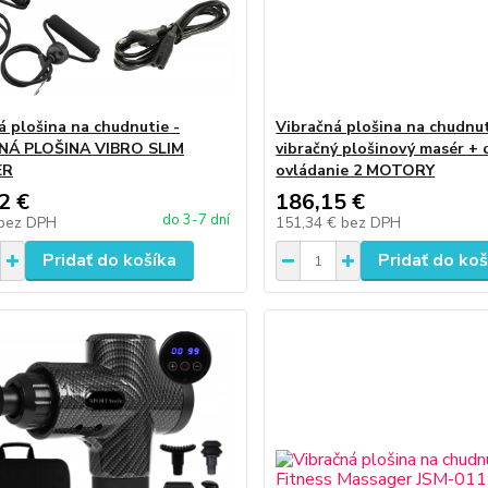
á plošina na chudnutie -
Vibračná plošina na chudnut
NÁ PLOŠINA VIBRO SLIM
vibračný plošinový masér + 
ER
ovládanie 2 MOTORY
2 €
186,15 €
do 3-7 dní
bez DPH
151,34 €
bez DPH
Pridať do košíka
Pridať do koš