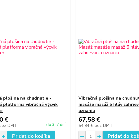
á plošina na chudnutie -
Vibračná plošina na chudnut
á platforma vibračná výcvik
masáže masáž 5 hláv zahriev
er
uznania
0 €
67,58 €
do 3-7 dní
bez DPH
54,94 €
bez DPH
Pridať do košíka
Pridať do koš