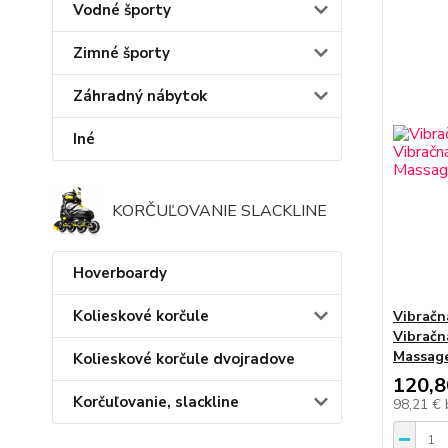
Vodné športy
Zimné športy
Záhradný nábytok
Iné
KORČUĽOVANIE SLACKLINE
Hoverboardy
Kolieskové korčule
Vibračn
Vibračn
Massag
Kolieskové korčule dvojradove
120,8
Korčuľovanie, slackline
98,21 €