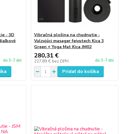
ie - 3D
Vibračná plošina na chudnutie -
diaľkové
Vulzujúci masager feiyutech Kica 3
Green + Yoga Mat Kica JM02
280,31 €
do 3-7 dní
do 3-7 dní
227,89 €
bez DPH
íka
Pridať do košíka