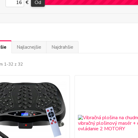
€
Od
šie
Najlacnejšie
Najdrahšie
m 1-32 z 32