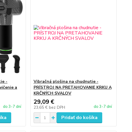
ie -
Vibračná plošina na chudnutie -
vičenie a
PRÍSTROJ NA PRETAHOVANIE KRKU A
KRČNÝCH SVALOV
29,09 €
do 3-7 dní
do 3-7 dní
23,65 €
bez DPH
íka
Pridať do košíka