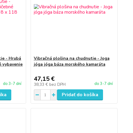
ie - Hrubá
Vibračná plošina na chudnutie - Joga
é vybavenie
jóga jóga báza morského kamaráta
47,15 €
do 3-7 dní
do 3-7 dní
38,33 €
bez DPH
íka
Pridať do košíka