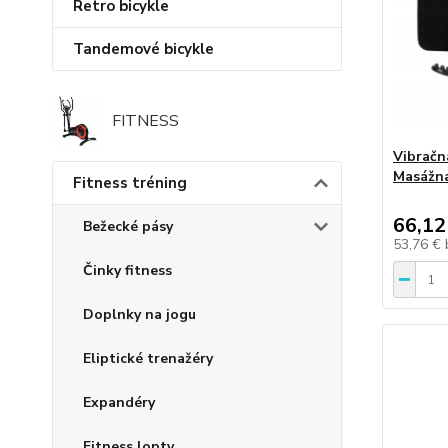
Retro bicykle
Tandemové bicykle
FITNESS
Vibračn
Masážna
Fitness tréning
66,12
Bežecké pásy
53,76 €
Činky fitness
Doplnky na jogu
Eliptické trenažéry
Expandéry
Fitness lopty