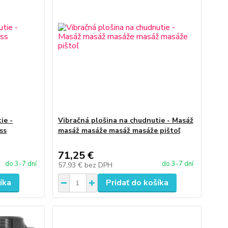
ie -
Vibračná plošina na chudnutie - Masáž
ss
masáž masáže masáž masáže pištoľ
71,25 €
do 3-7 dní
do 3-7 dní
57,93 €
bez DPH
íka
Pridať do košíka