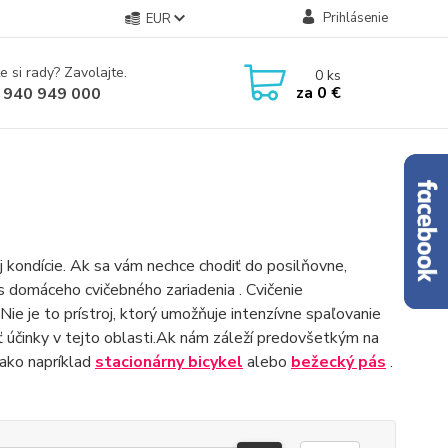
Prihlásenie
EUR
e si rady? Zavolajte.
0
ks
za
0 €
 940 949 000
ej kondície. Ak sa vám nechce chodiť do posilňovne,
s domáceho cvičebného zariadenia . Cvičenie
ie je to prístroj, ktorý umožňuje intenzívne spaľovanie
ť účinky v tejto oblasti.Ak nám záleží predovšetkým na
 ako napríklad
stacionárny bicykel
alebo
bežecký pás
.