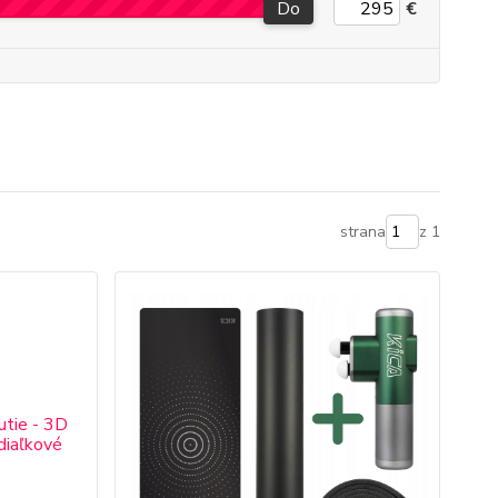
Do
€
strana
z 1