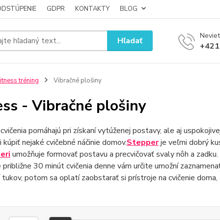
ODSTÚPENIE
GDPR
KONTAKTY
BLOG
Neviet
Hľadať
+421
itness tréning
Vibračné plošiny
ess - Vibračné plošiny
cvičenia pomáhajú pri získaní vytúženej postavy, ale aj uspokojiv
 kúpiť nejaké cvičebné náčinie domov.
Stepper
je veľmi dobrý ku
eri
umožňuje formovať postavu a precvičovať svaly nôh a zadku. N
e približne 30 minút cvičenia denne vám určite umožní zaznamena
 tukov, potom sa oplatí zaobstarať si prístroje na cvičenie doma,