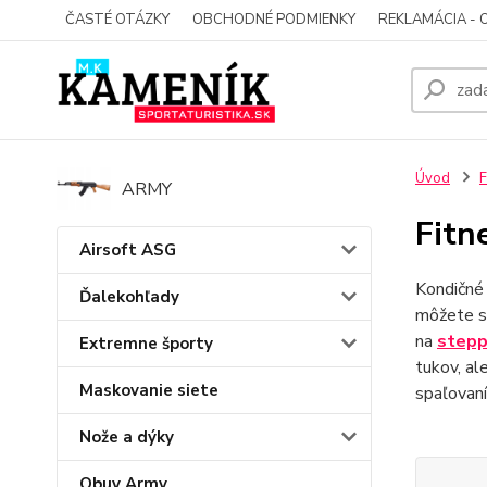
ČASTÉ OTÁZKY
OBCHODNÉ PODMIENKY
REKLAMÁCIA - 
Úvod
F
ARMY
Fitn
Airsoft ASG
Kondičné 
Ďalekohľady
môžete si
na
stepp
Extremne športy
tukov, al
Maskovanie siete
spaľovaní
Nože a dýky
Obuv Army