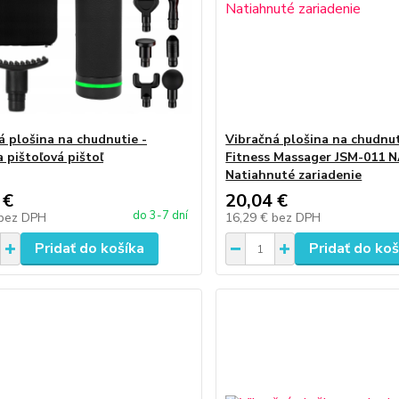
á plošina na chudnutie -
Vibračná plošina na chudnut
 pištoľová pištoľ
Fitness Massager JSM-011 
Natiahnuté zariadenie
 €
20,04 €
do 3-7 dní
bez DPH
16,29 €
bez DPH
Pridať do košíka
Pridať do koš