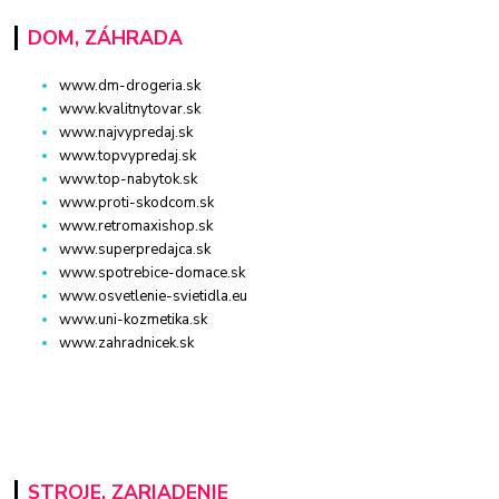
DOM, ZÁHRADA
www.dm-drogeria.sk
www.kvalitnytovar.sk
www.najvypredaj.sk
www.topvypredaj.sk
www.top-nabytok.sk
www.proti-skodcom.sk
www.retromaxishop.sk
www.superpredajca.sk
www.spotrebice-domace.sk
www.osvetlenie-svietidla.eu
www.uni-kozmetika.sk
www.zahradnicek.sk
STROJE, ZARIADENIE