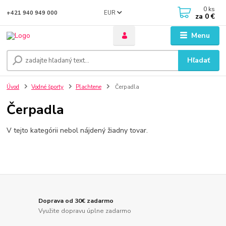
0
ks
EUR
+421 940 949 000
za
0 €
Menu
Hľadať
Úvod
Vodné športy
Plachtene
Čerpadla
Čerpadla
V tejto kategórii nebol nájdený žiadny tovar.
Doprava od 30€ zadarmo
Využite dopravu úplne zadarmo