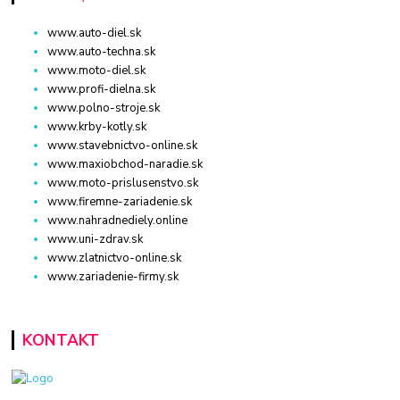
www.auto-diel.sk
www.auto-techna.sk
www.moto-diel.sk
www.profi-dielna.sk
www.polno-stroje.sk
www.krby-kotly.sk
www.stavebnictvo-online.sk
www.maxiobchod-naradie.sk
www.moto-prislusenstvo.sk
www.firemne-zariadenie.sk
www.nahradnediely.online
www.uni-zdrav.sk
www.zlatnictvo-online.sk
www.zariadenie-firmy.sk
KONTAKT