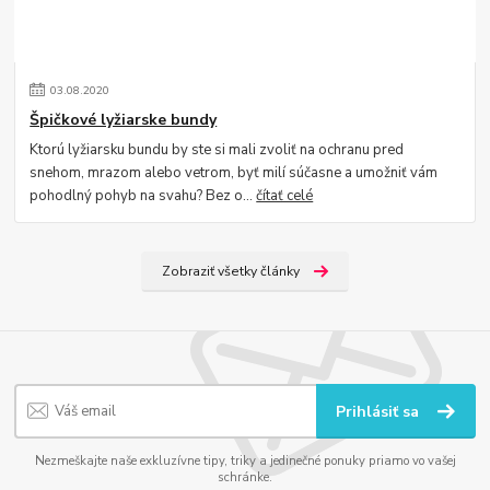
03
.
08
.
2020
Špičkové lyžiarske bundy
Ktorú lyžiarsku bundu by ste si mali zvoliť na ochranu pred
snehom, mrazom alebo vetrom, byť milí súčasne a umožniť vám
pohodlný pohyb na svahu? Bez o...
čítať celé
Zobraziť všetky články
Prihlásiť sa
Nezmeškajte naše exkluzívne tipy, triky a jedinečné ponuky priamo vo vašej
schránke.