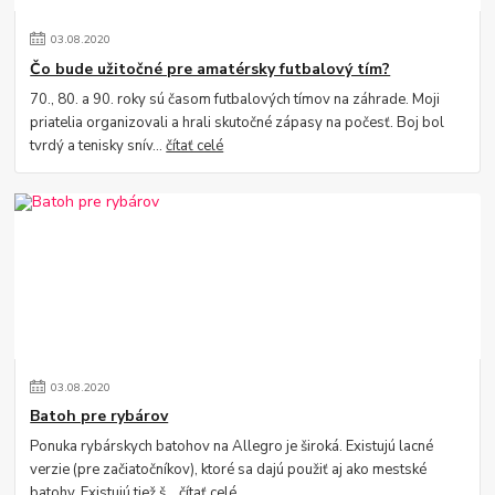
03
.
08
.
2020
Čo bude užitočné pre amatérsky futbalový tím?
70., 80. a 90. roky sú časom futbalových tímov na záhrade. Moji
priatelia organizovali a hrali skutočné zápasy na počesť. Boj bol
tvrdý a tenisky snív...
čítať celé
03
.
08
.
2020
Batoh pre rybárov
Ponuka rybárskych batohov na Allegro je široká. Existujú lacné
verzie (pre začiatočníkov), ktoré sa dajú použiť aj ako mestské
batohy. Existujú tiež š...
čítať celé