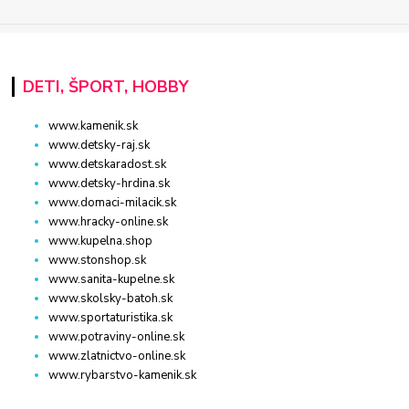
DETI, ŠPORT, HOBBY
www.kamenik.sk
www.detsky-raj.sk
www.detskaradost.sk
www.detsky-hrdina.sk
www.domaci-milacik.sk
www.hracky-online.sk
www.kupelna.shop
www.stonshop.sk
www.sanita-kupelne.sk
www.skolsky-batoh.sk
www.sportaturistika.sk
www.potraviny-online.sk
www.zlatnictvo-online.sk
www.rybarstvo-kamenik.sk