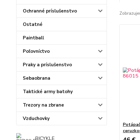
Ochranné príslušenstvo
Zobrazuje
Ostatné
Paintball
Poľovníctvo
Praky a príslušenstvo
Sebaobrana
Taktické army batohy
Trezory na zbrane
Vzduchovky
Potápač
ceruzko
BICYKLE
46 €