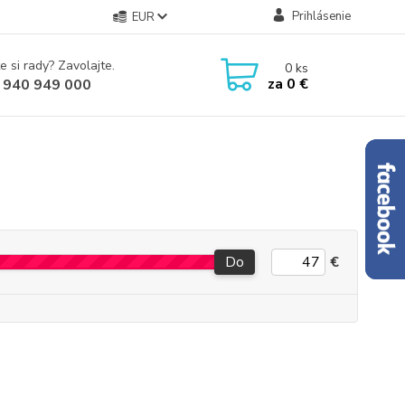
Prihlásenie
EUR
e si rady? Zavolajte.
0
ks
za
0 €
 940 949 000
Do
€