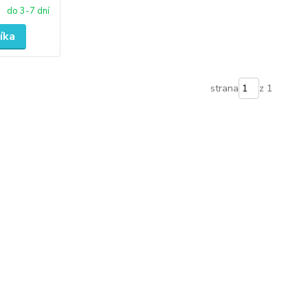
do 3-7 dní
íka
strana
z 1