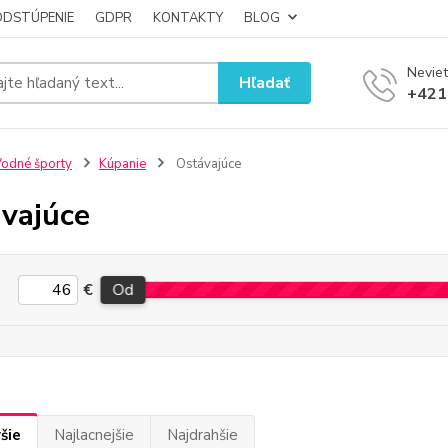
ODSTÚPENIE
GDPR
KONTAKTY
BLOG
Neviet
Hľadať
+421
odné športy
Kúpanie
Ostávajúce
vajúce
€
Od
šie
Najlacnejšie
Najdrahšie