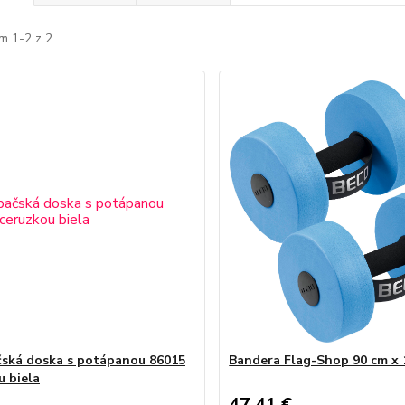
m 1-2 z 2
ská doska s potápanou 86015
Bandera Flag-Shop 90 cm x 
u biela
47,41 €