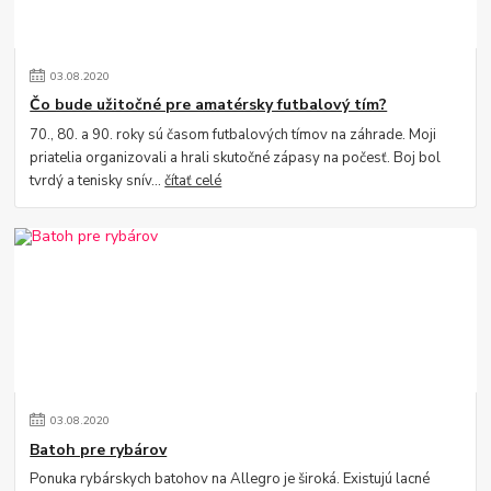
03
.
08
.
2020
Čo bude užitočné pre amatérsky futbalový tím?
70., 80. a 90. roky sú časom futbalových tímov na záhrade. Moji
priatelia organizovali a hrali skutočné zápasy na počesť. Boj bol
tvrdý a tenisky snív...
čítať celé
03
.
08
.
2020
Batoh pre rybárov
Ponuka rybárskych batohov na Allegro je široká. Existujú lacné