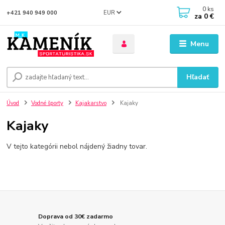
0
ks
EUR
+421 940 949 000
za
0 €
Menu
Hľadať
Úvod
Vodné športy
Kajakarstvo
Kajaky
Kajaky
V tejto kategórii nebol nájdený žiadny tovar.
Doprava od 30€ zadarmo