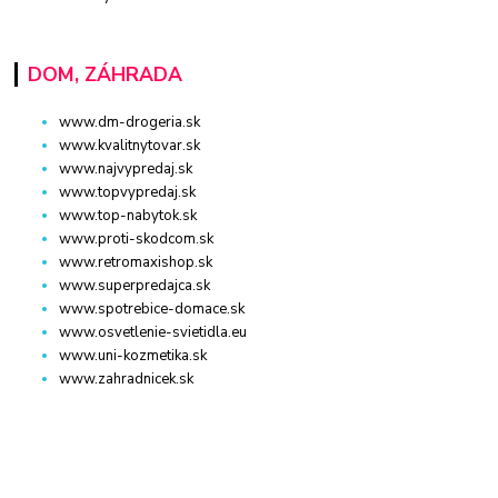
DOM, ZÁHRADA
www.dm-drogeria.sk
www.kvalitnytovar.sk
www.najvypredaj.sk
www.topvypredaj.sk
www.top-nabytok.sk
www.proti-skodcom.sk
www.retromaxishop.sk
www.superpredajca.sk
www.spotrebice-domace.sk
www.osvetlenie-svietidla.eu
www.uni-kozmetika.sk
www.zahradnicek.sk