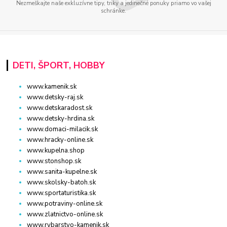
Nezmeškajte naše exkluzívne tipy, triky a jedinečné ponuky priamo vo vašej
schránke.
DETI, ŠPORT, HOBBY
www.kamenik.sk
www.detsky-raj.sk
www.detskaradost.sk
www.detsky-hrdina.sk
www.domaci-milacik.sk
www.hracky-online.sk
www.kupelna.shop
www.stonshop.sk
www.sanita-kupelne.sk
www.skolsky-batoh.sk
www.sportaturistika.sk
www.potraviny-online.sk
www.zlatnictvo-online.sk
www.rybarstvo-kamenik.sk