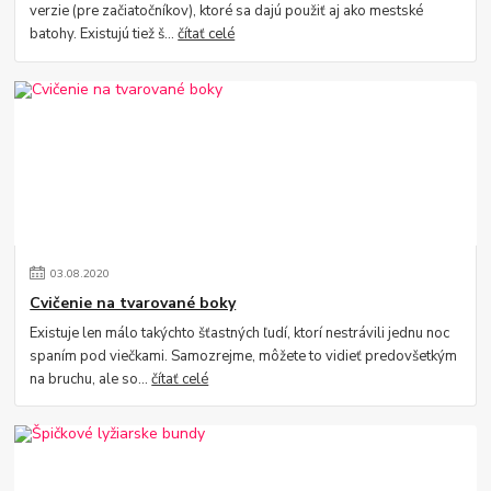
verzie (pre začiatočníkov), ktoré sa dajú použiť aj ako mestské
batohy. Existujú tiež š...
čítať celé
03
.
08
.
2020
Cvičenie na tvarované boky
Existuje len málo takýchto šťastných ľudí, ktorí nestrávili jednu noc
spaním pod viečkami. Samozrejme, môžete to vidieť predovšetkým
na bruchu, ale so...
čítať celé