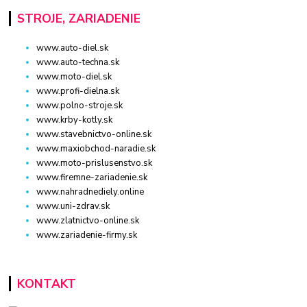
STROJE, ZARIADENIE
www.auto-diel.sk
www.auto-techna.sk
www.moto-diel.sk
www.profi-dielna.sk
www.polno-stroje.sk
www.krby-kotly.sk
www.stavebnictvo-online.sk
www.maxiobchod-naradie.sk
www.moto-prislusenstvo.sk
www.firemne-zariadenie.sk
www.nahradnediely.online
www.uni-zdrav.sk
www.zlatnictvo-online.sk
www.zariadenie-firmy.sk
KONTAKT