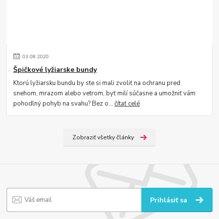
03
.
08
.
2020
Špičkové lyžiarske bundy
Ktorú lyžiarsku bundu by ste si mali zvoliť na ochranu pred
snehom, mrazom alebo vetrom, byť milí súčasne a umožniť vám
pohodlný pohyb na svahu? Bez o...
čítať celé
Zobraziť všetky články
Prihlásiť sa