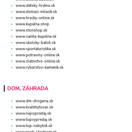
www.detsky-hrdina.sk
www.domaci-milacik.sk
www.hracky-online.sk
www.kupelna.shop
www.stonshop.sk
www.sanita-kupelne.sk
www.skolsky-batoh.sk
www.sportaturistika.sk
www.potraviny-online.sk
www.zlatnictvo-online.sk
www.rybarstvo-kamenik.sk
DOM, ZÁHRADA
www.dm-drogeria.sk
www.kvalitnytovar.sk
www.najvypredaj.sk
www.topvypredaj.sk
www.top-nabytok.sk
www.proti-skodcom.sk