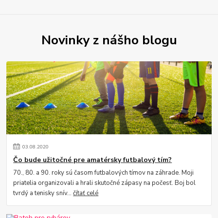
Novinky z nášho blogu
03
.
08
.
2020
Čo bude užitočné pre amatérsky futbalový tím?
70., 80. a 90. roky sú časom futbalových tímov na záhrade. Moji
priatelia organizovali a hrali skutočné zápasy na počesť. Boj bol
tvrdý a tenisky snív...
čítať celé