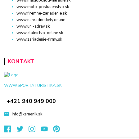
www.maxiobchod-naradie.sk
www.moto-prislusenstvo.sk
www.firemne-zariadenie.sk
www.nahradnediely.online
www.uni-zdrav.sk
www.zlatnictvo-online.sk
www.zariadenie-firmy.sk
KONTAKT
WWW.SPORTATURISTIKA.SK
+421 940 949 000
info@kamenik.sk