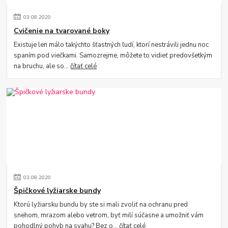
03
.
08
.
2020
Cvičenie na tvarované boky
Existuje len málo takýchto šťastných ľudí, ktorí nestrávili jednu noc
spaním pod viečkami. Samozrejme, môžete to vidieť predovšetkým
na bruchu, ale so...
čítať celé
03
.
08
.
2020
Špičkové lyžiarske bundy
Ktorú lyžiarsku bundu by ste si mali zvoliť na ochranu pred
snehom, mrazom alebo vetrom, byť milí súčasne a umožniť vám
pohodlný pohyb na svahu? Bez o...
čítať celé