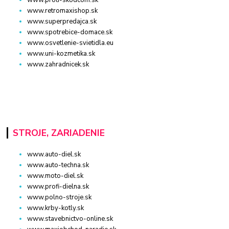
www.retromaxishop.sk
www.superpredajca.sk
www.spotrebice-domace.sk
www.osvetlenie-svietidla.eu
www.uni-kozmetika.sk
www.zahradnicek.sk
STROJE, ZARIADENIE
www.auto-diel.sk
www.auto-techna.sk
www.moto-diel.sk
www.profi-dielna.sk
www.polno-stroje.sk
www.krby-kotly.sk
www.stavebnictvo-online.sk