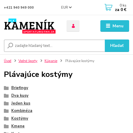
0
ks
EUR
+421 940 949 000
za
0 €
Menu
Hľadať
Úvod
Vodné športy
Kúpanie
Plávajúce kostýmy
Plávajúce kostýmy
Briefingy
Dva kusy
Jeden kus
Kombinéza
Kostýmy
Kmene