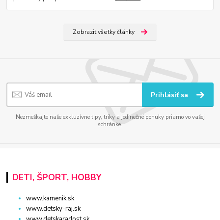
Zobraziť všetky články
Prihlásiť sa
Nezmeškajte naše exkluzívne tipy, triky a jedinečné ponuky priamo vo vašej
schránke.
DETI, ŠPORT, HOBBY
www.kamenik.sk
www.detsky-raj.sk
www.detskaradost.sk