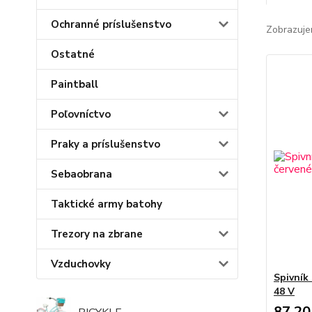
Ochranné príslušenstvo
Zobrazuje
Ostatné
Paintball
Poľovníctvo
Praky a príslušenstvo
Sebaobrana
Taktické army batohy
Trezory na zbrane
Vzduchovky
Spivník
48 V
87,20