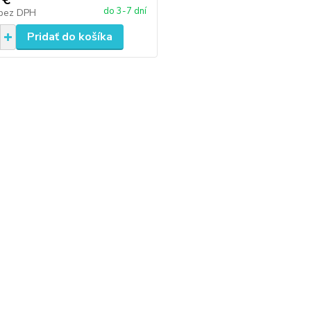
do 3-7 dní
bez DPH
Pridať do košíka