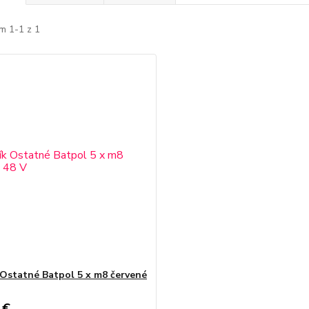
m 1-1 z 1
 Ostatné Batpol 5 x m8 červené
 €