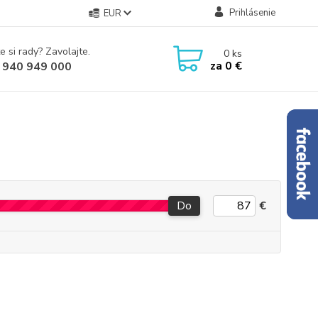
Prihlásenie
EUR
e si rady? Zavolajte.
0
ks
za
0 €
 940 949 000
Do
€