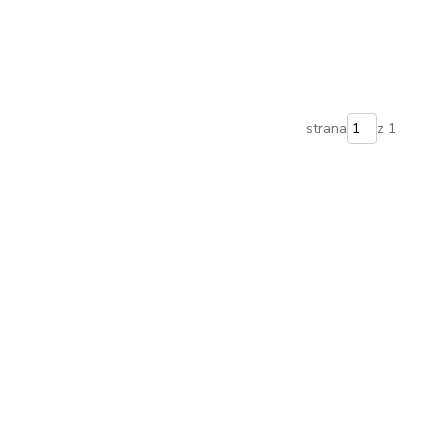
strana
z 1