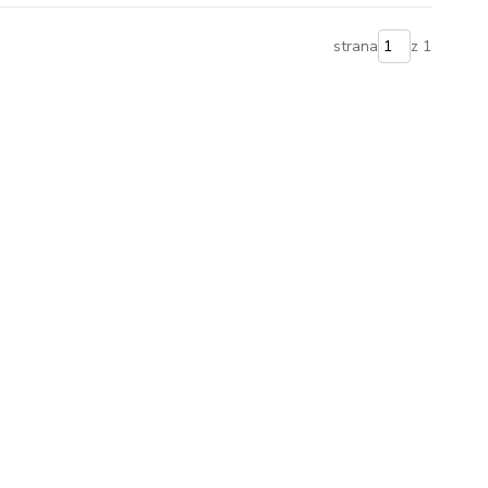
strana
z 1