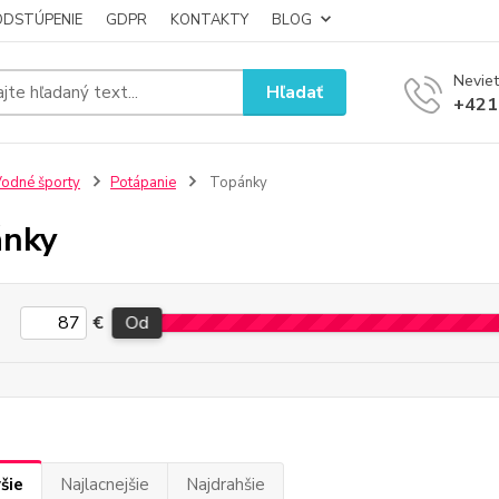
ODSTÚPENIE
GDPR
KONTAKTY
BLOG
Neviet
Hľadať
+421
odné športy
Potápanie
Topánky
ánky
€
Od
šie
Najlacnejšie
Najdrahšie