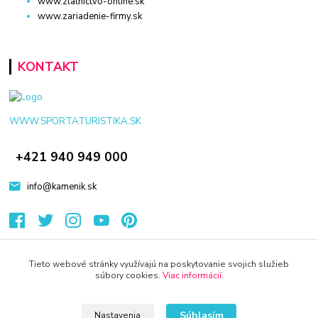
www.zlatnictvo-online.sk
www.zariadenie-firmy.sk
KONTAKT
WWW.SPORTATURISTIKA.SK
+421 940 949 000
info@kamenik.sk
Tieto webové stránky využívajú na poskytovanie svojich služieb
súbory cookies.
Viac informácií
.
© 2024 Všetky práva vyhradené KAMENIK.SK
Vytvorené na
Eshop-rychlo.sk
Súhlasím
Nastavenia