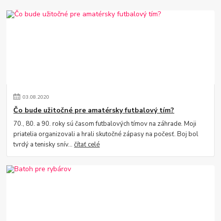
03
.
08
.
2020
Čo bude užitočné pre amatérsky futbalový tím?
70., 80. a 90. roky sú časom futbalových tímov na záhrade. Moji
priatelia organizovali a hrali skutočné zápasy na počesť. Boj bol
tvrdý a tenisky snív...
čítať celé