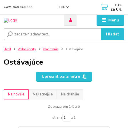
0
ks
EUR
+421 940 949 000
za
0 €
Menu
Hľadať
Úvod
Vodné športy
Plachtenie
Ostávajúce
Ostávajúce
Upresniť parametre
Najnovšie
Najlacnejšie
Najdrahšie
Zobrazujem 1-5 z 5
strana
z 1