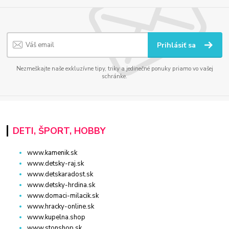
Prihlásiť sa
Nezmeškajte naše exkluzívne tipy, triky a jedinečné ponuky priamo vo vašej
schránke.
DETI, ŠPORT, HOBBY
www.kamenik.sk
www.detsky-raj.sk
www.detskaradost.sk
www.detsky-hrdina.sk
www.domaci-milacik.sk
www.hracky-online.sk
www.kupelna.shop
www.stonshop.sk