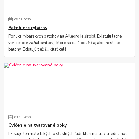
03
.
08
.
2020
Batoh pre rybárov
Ponuka rybárskych batohov na Allegro je široká. Existujú lacné
verzie (pre začiatočníkov), ktoré sa dajú použiť aj ako mestské
batohy. Existujú tiež š...
čítať celé
03
.
08
.
2020
Cvičenie na tvarované boky
Existuje len málo takýchto šťastných ľudí, ktorí nestrávili jednu noc