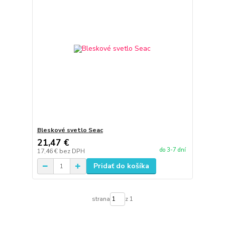
Bleskové svetlo Seac
21,47 €
do 3-7 dní
17,46 €
bez DPH
Pridať do košíka
strana
z 1