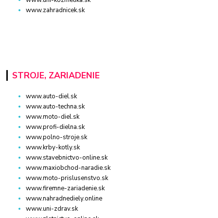
www.zahradnicek.sk
STROJE, ZARIADENIE
www.auto-diel.sk
www.auto-techna.sk
www.moto-diel.sk
www.profi-dielna.sk
www.polno-stroje.sk
www.krby-kotly.sk
www.stavebnictvo-online.sk
www.maxiobchod-naradie.sk
www.moto-prislusenstvo.sk
www.firemne-zariadenie.sk
www.nahradnediely.online
www.uni-zdrav.sk