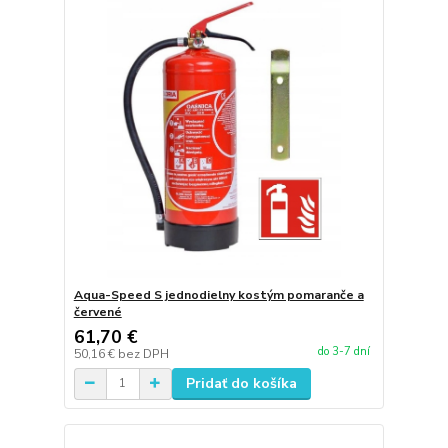
Aqua-Speed S jednodielny kostým pomaranče a
červené
61,70 €
do 3-7 dní
50,16 €
bez DPH
Pridať do košíka