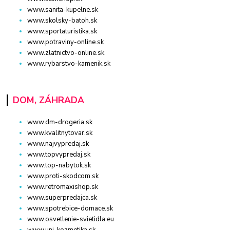
www.sanita-kupelne.sk
www.skolsky-batoh.sk
www.sportaturistika.sk
www.potraviny-online.sk
www.zlatnictvo-online.sk
www.rybarstvo-kamenik.sk
DOM, ZÁHRADA
www.dm-drogeria.sk
www.kvalitnytovar.sk
www.najvypredaj.sk
www.topvypredaj.sk
www.top-nabytok.sk
www.proti-skodcom.sk
www.retromaxishop.sk
www.superpredajca.sk
www.spotrebice-domace.sk
www.osvetlenie-svietidla.eu
www.uni-kozmetika.sk