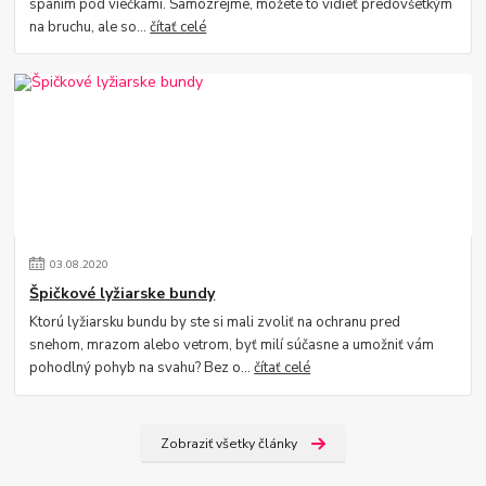
spaním pod viečkami. Samozrejme, môžete to vidieť predovšetkým
na bruchu, ale so...
čítať celé
03
.
08
.
2020
Špičkové lyžiarske bundy
Ktorú lyžiarsku bundu by ste si mali zvoliť na ochranu pred
snehom, mrazom alebo vetrom, byť milí súčasne a umožniť vám
pohodlný pohyb na svahu? Bez o...
čítať celé
Zobraziť všetky články