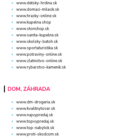
www.detsky-hrdina.sk
www.domaci-milacik.sk
www.hracky-online.sk
www.kupelna.shop
www.stonshop.sk
www.sanita-kupelne.sk
www.skolsky-batoh.sk
www.sportaturistika.sk
www.potraviny-online.sk
www.zlatnictvo-online.sk
www.rybarstvo-kamenik.sk
DOM, ZÁHRADA
www.dm-drogeria.sk
www.kvalitnytovar.sk
www.najvypredaj.sk
www.topvypredaj.sk
www.top-nabytok.sk
www.proti-skodcom.sk