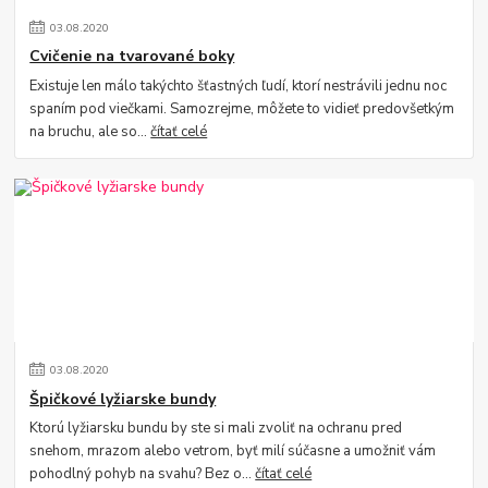
03
.
08
.
2020
Cvičenie na tvarované boky
Existuje len málo takýchto šťastných ľudí, ktorí nestrávili jednu noc
spaním pod viečkami. Samozrejme, môžete to vidieť predovšetkým
na bruchu, ale so...
čítať celé
03
.
08
.
2020
Špičkové lyžiarske bundy
Ktorú lyžiarsku bundu by ste si mali zvoliť na ochranu pred
snehom, mrazom alebo vetrom, byť milí súčasne a umožniť vám
pohodlný pohyb na svahu? Bez o...
čítať celé