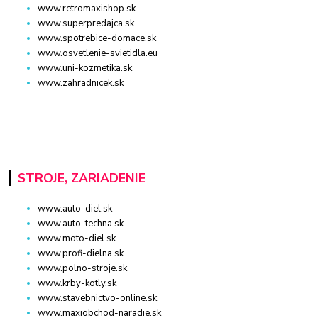
www.retromaxishop.sk
www.superpredajca.sk
www.spotrebice-domace.sk
www.osvetlenie-svietidla.eu
www.uni-kozmetika.sk
www.zahradnicek.sk
STROJE, ZARIADENIE
www.auto-diel.sk
www.auto-techna.sk
www.moto-diel.sk
www.profi-dielna.sk
www.polno-stroje.sk
www.krby-kotly.sk
www.stavebnictvo-online.sk
www.maxiobchod-naradie.sk