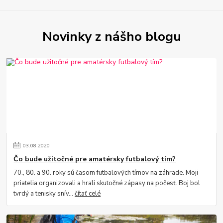
Novinky z nášho blogu
03
.
08
.
2020
Čo bude užitočné pre amatérsky futbalový tím?
70., 80. a 90. roky sú časom futbalových tímov na záhrade. Moji
priatelia organizovali a hrali skutočné zápasy na počesť. Boj bol
tvrdý a tenisky snív...
čítať celé