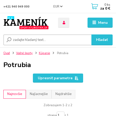
0
ks
EUR
+421 940 949 000
za
0 €
Menu
Hľadať
Úvod
Vodné športy
Kúpanie
Potrubia
Potrubia
Upresniť parametre
Najnovšie
Najlacnejšie
Najdrahšie
Zobrazujem 1-2 z 2
strana
z 1