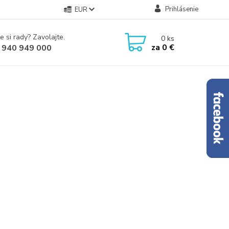
Prihlásenie
EUR
e si rady? Zavolajte.
0
ks
za
0 €
 940 949 000