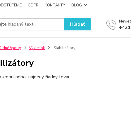
ODSTÚPENIE
GDPR
KONTAKTY
BLOG
Neviet
Hľadať
+421
odné športy
Výklenok
Stabilizátory
ilizátory
ategórii nebol nájdený žiadny tovar.