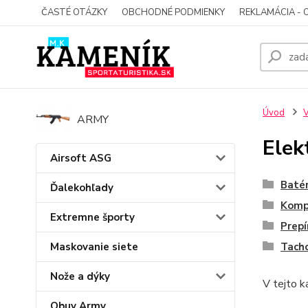
ČASTÉ OTÁZKY
OBCHODNÉ PODMIENKY
REKLAMÁCIA - 
Úvod
V
ARMY
Elek
Airsoft ASG
Batér
Ďalekohľady
Komp
Extremne športy
Prepí
Tach
Maskovanie siete
Nože a dýky
V tejto k
Obuv Army