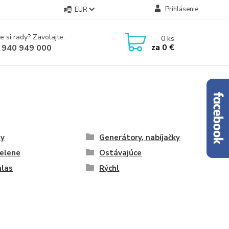
Prihlásenie
EUR
e si rady? Zavolajte.
0
ks
za
0 €
 940 949 000
ty
Generátory, nabíjačky
elene
Ostávajúce
hlas
Rýchl