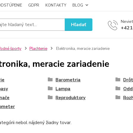
ODSTÚPENIE
GDPR
KONTAKTY
BLOG
Neviet
Hľadať
+421
odné športy
Plachtenie
Elektronika, meracie zariadenie
tronika, meracie zariadenie
ie
Barometria
Drô
asy
Lampa
Odd
nače
Reproduktory
Roz
ometer
ategórii nebol nájdený žiadny tovar.