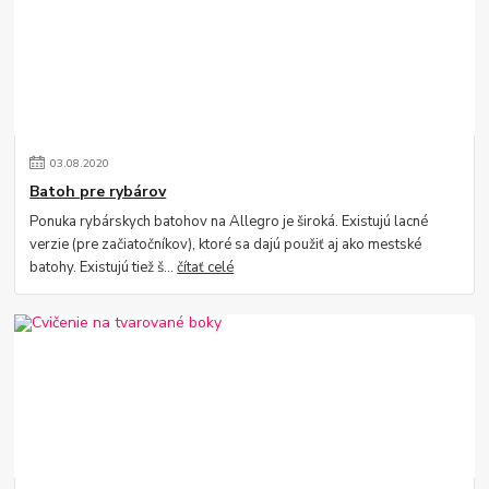
03
.
08
.
2020
Batoh pre rybárov
Ponuka rybárskych batohov na Allegro je široká. Existujú lacné
verzie (pre začiatočníkov), ktoré sa dajú použiť aj ako mestské
batohy. Existujú tiež š...
čítať celé