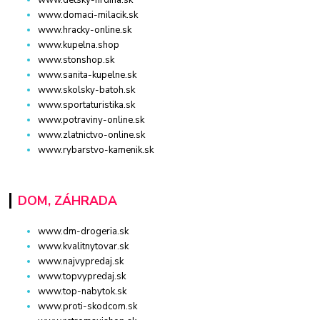
www.detsky-hrdina.sk
www.domaci-milacik.sk
www.hracky-online.sk
www.kupelna.shop
www.stonshop.sk
www.sanita-kupelne.sk
www.skolsky-batoh.sk
www.sportaturistika.sk
www.potraviny-online.sk
www.zlatnictvo-online.sk
www.rybarstvo-kamenik.sk
DOM, ZÁHRADA
www.dm-drogeria.sk
www.kvalitnytovar.sk
www.najvypredaj.sk
www.topvypredaj.sk
www.top-nabytok.sk
www.proti-skodcom.sk