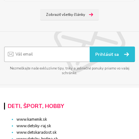
Zobraziť všetky články
Prihlásiť sa
Nezmeškajte naše exkluzívne tipy, triky a jedinečné ponuky priamo vo vašej
schránke.
DETI, ŠPORT, HOBBY
www.kamenik.sk
www.detsky-raj.sk
www.detskaradost.sk