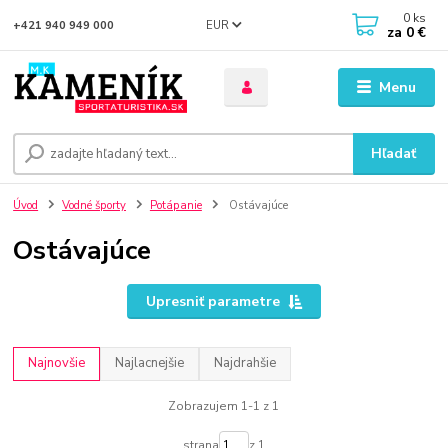
0
ks
EUR
+421 940 949 000
za
0 €
Menu
Hľadať
Úvod
Vodné športy
Potápanie
Ostávajúce
Ostávajúce
Upresniť parametre
Najnovšie
Najlacnejšie
Najdrahšie
Zobrazujem 1-1 z 1
strana
z 1