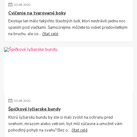
03
.
08
.
2020
Cvičenie na tvarované boky
Existuje len málo takýchto šťastných ľudí, ktorí nestrávili jednu noc
spaním pod viečkami. Samozrejme, môžete to vidieť predovšetkým
na bruchu, ale so...
čítať celé
03
.
08
.
2020
Špičkové lyžiarske bundy
Ktorú lyžiarsku bundu by ste si mali zvoliť na ochranu pred
snehom, mrazom alebo vetrom, byť milí súčasne a umožniť vám
pohodlný pohyb na svahu? Bez o...
čítať celé