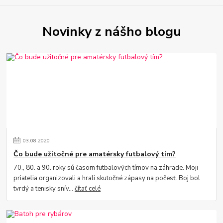
Novinky z nášho blogu
03
.
08
.
2020
Čo bude užitočné pre amatérsky futbalový tím?
70., 80. a 90. roky sú časom futbalových tímov na záhrade. Moji
priatelia organizovali a hrali skutočné zápasy na počesť. Boj bol
tvrdý a tenisky snív...
čítať celé