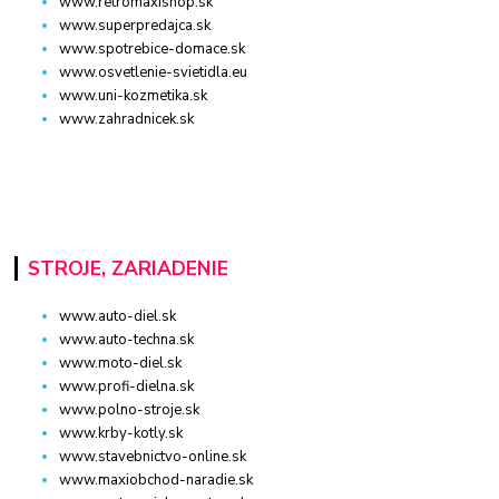
www.retromaxishop.sk
www.superpredajca.sk
www.spotrebice-domace.sk
www.osvetlenie-svietidla.eu
www.uni-kozmetika.sk
www.zahradnicek.sk
STROJE, ZARIADENIE
www.auto-diel.sk
www.auto-techna.sk
www.moto-diel.sk
www.profi-dielna.sk
www.polno-stroje.sk
www.krby-kotly.sk
www.stavebnictvo-online.sk
www.maxiobchod-naradie.sk