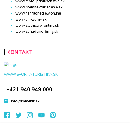
www.moto-prislusenstvo.sk
www.firemne-zariadenie.sk
www.nahradnediely.online
www.uni-zdrav.sk
www.zlatnictvo-online.sk
www.zariadenie-firmy.sk
KONTAKT
WWW.SPORTATURISTIKA.SK
+421 940 949 000
info@kamenik.sk