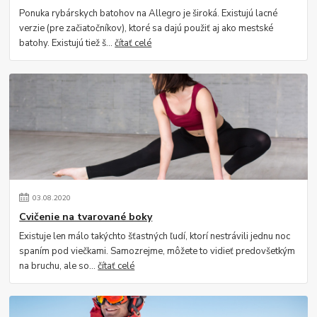
Ponuka rybárskych batohov na Allegro je široká. Existujú lacné
verzie (pre začiatočníkov), ktoré sa dajú použiť aj ako mestské
batohy. Existujú tiež š...
čítať celé
03
.
08
.
2020
Cvičenie na tvarované boky
Existuje len málo takýchto šťastných ľudí, ktorí nestrávili jednu noc
spaním pod viečkami. Samozrejme, môžete to vidieť predovšetkým
na bruchu, ale so...
čítať celé