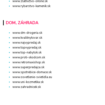
www.zlatnictvo-online.sk
www.rybarstvo-kamenik.sk
DOM, ZÁHRADA
www.dm-drogeria.sk
www.kvalitnytovar.sk
www.najvypredaj.sk
www.topvypredaj.sk
www.top-nabytok.sk
www.proti-skodcom.sk
www.retromaxishop.sk
www.superpredajca.sk
www.spotrebice-domace.sk
www.osvetlenie-svietidla.eu
www.uni-kozmetika.sk
www.zahradnicek.sk