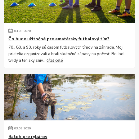
03
.
08
.
2020
Čo bude užitočné pre amatérsky futbalový tím?
70., 80. a 90. roky sú časom futbalových tímov na záhrade. Moji
priatelia organizovali a hrali skutočné zápasy na počesť. Boj bol
tvrdý a tenisky snív...
čítať celé
03
.
08
.
2020
Batoh pre rybárov