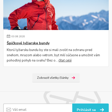
03
.
08
.
2020
Špičkové lyžiarske bundy
Ktorú lyžiarsku bundu by ste si mali zvoliť na ochranu pred
snehom, mrazom alebo vetrom, byť milí súčasne a umožniť vám
pohodlný pohyb na svahu? Bez o...
čítať celé
Zobraziť všetky články
Prihlásiť sa