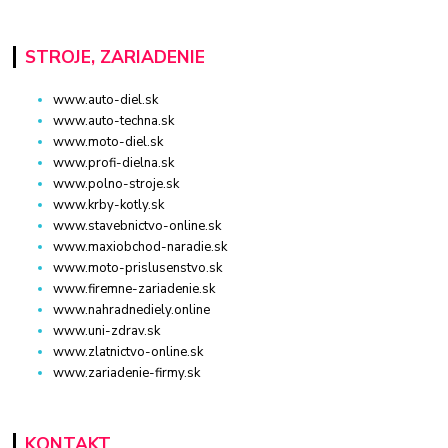
STROJE, ZARIADENIE
www.auto-diel.sk
www.auto-techna.sk
www.moto-diel.sk
www.profi-dielna.sk
www.polno-stroje.sk
www.krby-kotly.sk
www.stavebnictvo-online.sk
www.maxiobchod-naradie.sk
www.moto-prislusenstvo.sk
www.firemne-zariadenie.sk
www.nahradnediely.online
www.uni-zdrav.sk
www.zlatnictvo-online.sk
www.zariadenie-firmy.sk
KONTAKT