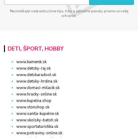
Nezmeškajte naše exkluzívne tipy, triky a jedinečné ponuky priamo vo vašej
schránke.
DETI, ŠPORT, HOBBY
www.kamenik.sk
www.detsky-raj.sk
www.detskaradost.sk
www.detsky-hrdina.sk
www.domaci-milacik.sk
www.hracky-online.sk
www.kupelna.shop
www.stonshop.sk
www.sanita-kupelne.sk
www.skolsky-batoh.sk
www.sportaturistika.sk
www.potraviny-online.sk