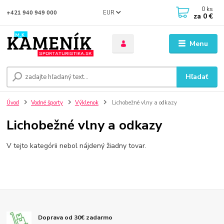
0
ks
EUR
+421 940 949 000
za
0 €
Menu
Hľadať
Úvod
Vodné športy
Výklenok
Lichobežné vlny a odkazy
Lichobežné vlny a odkazy
V tejto kategórii nebol nájdený žiadny tovar.
Doprava od 30€ zadarmo