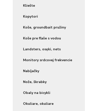
Kliešte
Kopytori
Koše, groundbait pružiny
Koše pre fľaše s vodou
Landsters, osęki, nets
Monitory srdcovej frekvencie
Nabíjačky
Nože, škrabky
Obaly na bicykli
Okuliare, okuliare