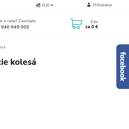
Prihlásenie
EUR
e si rady? Zavolajte.
0
ks
za
0 €
 940 949 000
lesá
ie kolesá