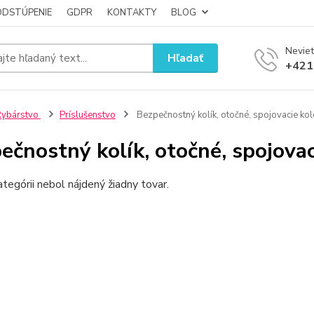
ODSTÚPENIE
GDPR
KONTAKTY
BLOG
Neviet
Hľadať
+421
Rybárstvo
Príslušenstvo
Bezpečnostný kolík, otočné, spojovacie ko
ečnostný kolík, otočné, spojovac
ategórii nebol nájdený žiadny tovar.