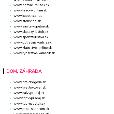
www.domaci-milacik.sk
www.hracky-online.sk
www.kupelna.shop
www.stonshop.sk
www.sanita-kupelne.sk
www.skolsky-batoh.sk
www.sportaturistika.sk
www.potraviny-online.sk
www.zlatnictvo-online.sk
www.rybarstvo-kamenik.sk
DOM, ZÁHRADA
www.dm-drogeria.sk
www.kvalitnytovar.sk
www.najvypredaj.sk
www.topvypredaj.sk
www.top-nabytok.sk
www.proti-skodcom.sk