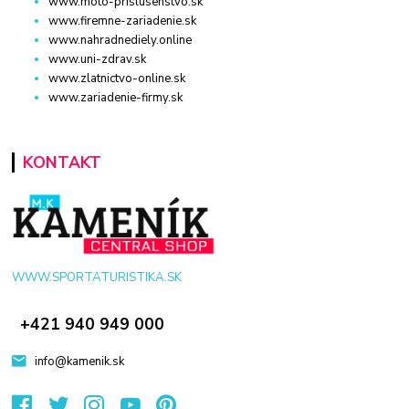
www.moto-prislusenstvo.sk
www.firemne-zariadenie.sk
www.nahradnediely.online
www.uni-zdrav.sk
www.zlatnictvo-online.sk
www.zariadenie-firmy.sk
KONTAKT
WWW.SPORTATURISTIKA.SK
+421 940 949 000
info@kamenik.sk