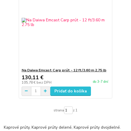
Na Daiwa Emcast Carp prút - 12 ft/3.60 m 2.75 lb
130,11 €
do 3-7 dní
105,78 €
bez DPH
Pridať do košíka
strana
z 1
Kaprové prúty, Kaprové prúty delené, Kaprové prúty dvojdielné.