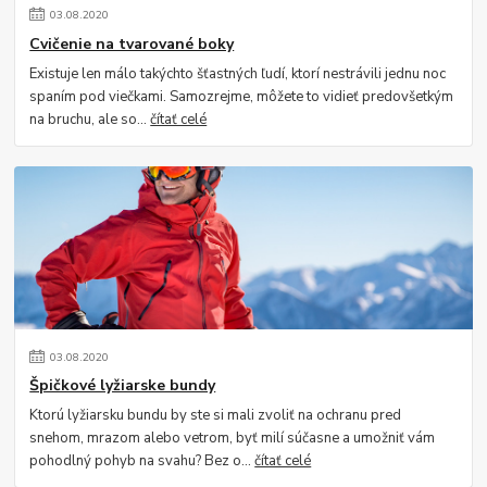
03
.
08
.
2020
Cvičenie na tvarované boky
Existuje len málo takýchto šťastných ľudí, ktorí nestrávili jednu noc
spaním pod viečkami. Samozrejme, môžete to vidieť predovšetkým
na bruchu, ale so...
čítať celé
03
.
08
.
2020
Špičkové lyžiarske bundy
Ktorú lyžiarsku bundu by ste si mali zvoliť na ochranu pred
snehom, mrazom alebo vetrom, byť milí súčasne a umožniť vám
pohodlný pohyb na svahu? Bez o...
čítať celé