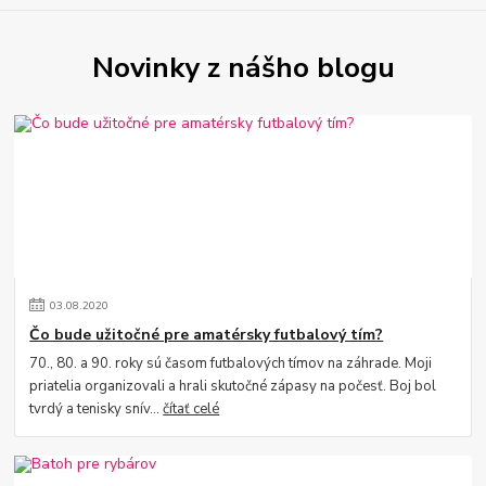
Novinky z nášho blogu
03
.
08
.
2020
Čo bude užitočné pre amatérsky futbalový tím?
70., 80. a 90. roky sú časom futbalových tímov na záhrade. Moji
priatelia organizovali a hrali skutočné zápasy na počesť. Boj bol
tvrdý a tenisky snív...
čítať celé