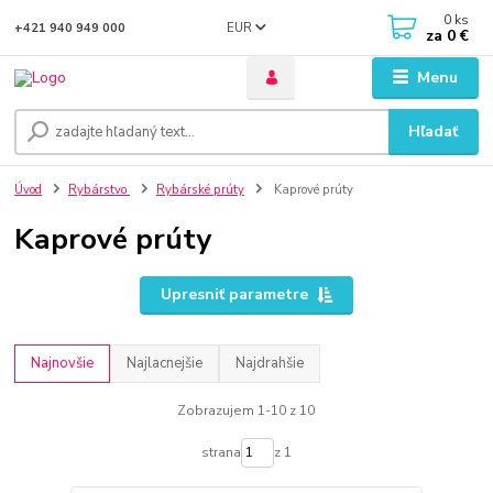
0
ks
EUR
+421 940 949 000
za
0 €
Menu
Hľadať
Úvod
Rybárstvo
Rybárské prúty
Kaprové prúty
Kaprové prúty
Upresniť parametre
Najnovšie
Najlacnejšie
Najdrahšie
Zobrazujem 1-10 z 10
strana
z 1