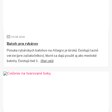
03
.
08
.
2020
Batoh pre rybárov
Ponuka rybárskych batohov na Allegro je široká. Existujú lacné
verzie (pre začiatočníkov), ktoré sa dajú použiť aj ako mestské
batohy. Existujú tiež š...
čítať celé