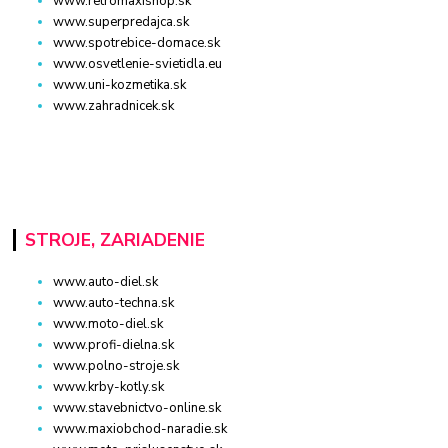
www.retromaxishop.sk
www.superpredajca.sk
www.spotrebice-domace.sk
www.osvetlenie-svietidla.eu
www.uni-kozmetika.sk
www.zahradnicek.sk
STROJE, ZARIADENIE
www.auto-diel.sk
www.auto-techna.sk
www.moto-diel.sk
www.profi-dielna.sk
www.polno-stroje.sk
www.krby-kotly.sk
www.stavebnictvo-online.sk
www.maxiobchod-naradie.sk