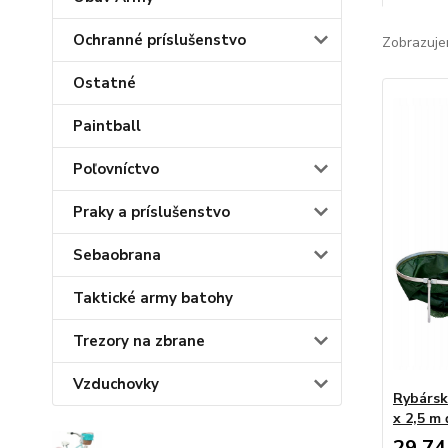
Ochranné príslušenstvo
Zobrazuje
Ostatné
Paintball
Poľovníctvo
Praky a príslušenstvo
Sebaobrana
Taktické army batohy
Trezory na zbrane
Vzduchovky
Rybársk
x 2,5 m
29,74