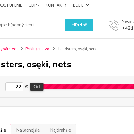
ODSTÚPENIE
GDPR
KONTAKTY
BLOG
Neviet
Hľadať
+421
Rybárstvo
Príslušenstvo
Landsters, osęki, nets
sters, osęki, nets
€
Od
šie
Najlacnejšie
Najdrahšie