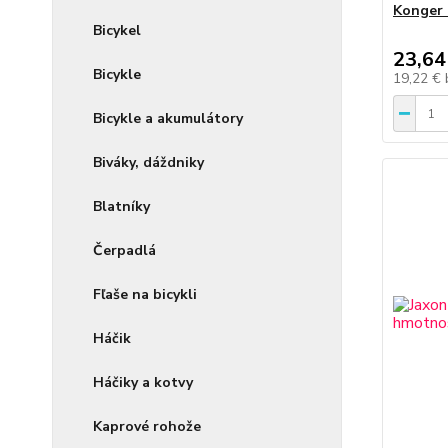
Konger 
Bicykel
23,64
Bicykle
19,22 €
Bicykle a akumulátory
Biváky, dáždniky
Blatníky
Čerpadlá
Fľaše na bicykli
Háčik
Háčiky a kotvy
Kaprové rohože