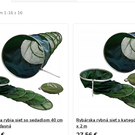
m 1-16 z 16
a rybia sieť so sedadlom 40 cm
Rybárska rybná sieť s kateg
 ďasná
x 2 m
 €
27,56 €