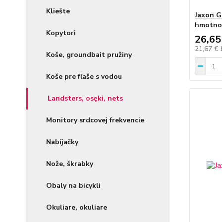
Kliešte
Jaxon G
hmotnos
Kopytori
26,65
21,67 €
Koše, groundbait pružiny
Koše pre fľaše s vodou
Landsters, osęki, nets
Monitory srdcovej frekvencie
Nabíjačky
Nože, škrabky
Obaly na bicykli
Okuliare, okuliare