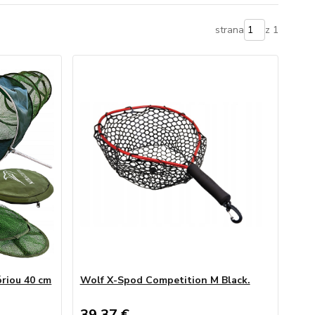
strana
z 1
óriou 40 cm
Wolf X-Spod Competition M Black.
39,37 €