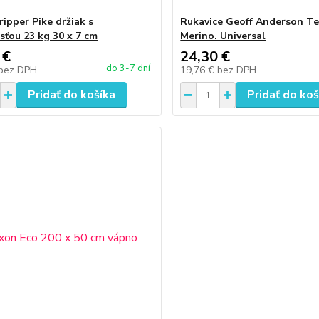
ripper Pike držiak s
Rukavice Geoff Anderson Te
ťou 23 kg 30 x 7 cm
Merino. Universal
 €
24,30 €
do 3-7 dní
bez DPH
19,76 €
bez DPH
Pridať do košíka
Pridať do koš