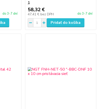
1
58,32 €
do 3-7 dní
do 3-7 dní
47,41 €
bez DPH
íka
Pridať do košíka