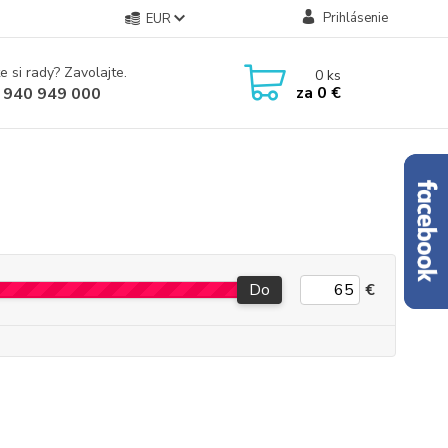
Prihlásenie
EUR
e si rady? Zavolajte.
0
ks
za
0 €
 940 949 000
Do
€