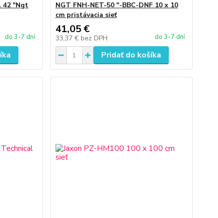
l 42 "Ngt
NGT FNH-NET-50 "-BBC-DNF 10 x 10
cm pristávacia sieť
41,05 €
do 3-7 dní
do 3-7 dní
33,37 €
bez DPH
íka
Pridať do košíka