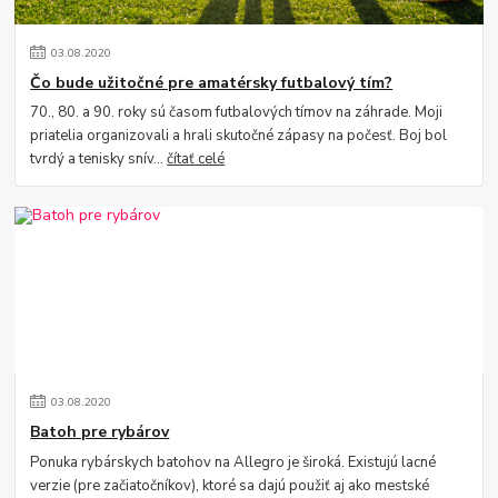
03
.
08
.
2020
Čo bude užitočné pre amatérsky futbalový tím?
70., 80. a 90. roky sú časom futbalových tímov na záhrade. Moji
priatelia organizovali a hrali skutočné zápasy na počesť. Boj bol
tvrdý a tenisky snív...
čítať celé
03
.
08
.
2020
Batoh pre rybárov
Ponuka rybárskych batohov na Allegro je široká. Existujú lacné
verzie (pre začiatočníkov), ktoré sa dajú použiť aj ako mestské