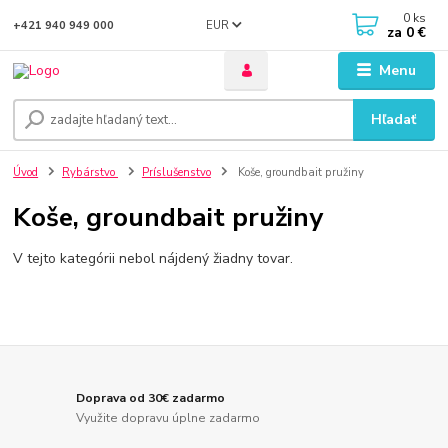
0
ks
EUR
+421 940 949 000
za
0 €
Menu
Hľadať
Úvod
Rybárstvo
Príslušenstvo
Koše, groundbait pružiny
Koše, groundbait pružiny
V tejto kategórii nebol nájdený žiadny tovar.
Doprava od 30€ zadarmo
Využite dopravu úplne zadarmo