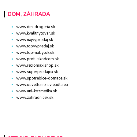
DOM, ZÁHRADA
www.dm-drogeria.sk
www.kvalitnytovar.sk
www.najvypredaj.sk
www.topvypredaj.sk
www.top-nabytok.sk
www.proti-skodcom.sk
www.retromaxishop.sk
www.superpredajca.sk
www.spotrebice-domace.sk
www.osvetlenie-svietidla.eu
www.uni-kozmetika.sk
www.zahradnicek.sk