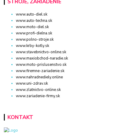
STROJE, ZARIADENIE
www.auto-diel.sk
www.auto-techna.sk
www.moto-diel.sk
www.profi-dielna.sk
www.polno-stroje.sk
www.krby-kotly.sk
www.stavebnictvo-online.sk
www.maxiobchod-naradie.sk
www.moto-prislusenstvo.sk
www.firemne-zariadenie.sk
www.nahradnediely.online
www.uni-zdrav.sk
www.zlatnictvo-online.sk
www.zariadenie-firmy.sk
KONTAKT