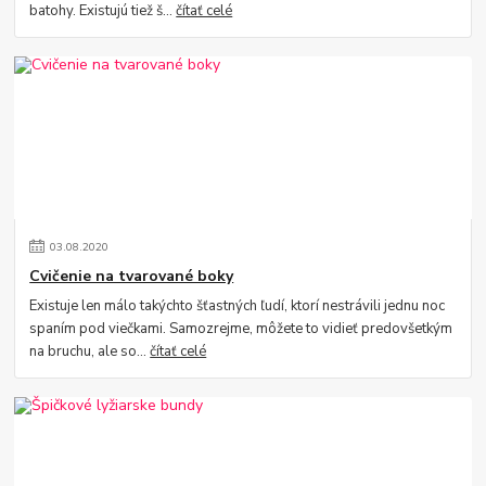
batohy. Existujú tiež š...
čítať celé
03
.
08
.
2020
Cvičenie na tvarované boky
Existuje len málo takýchto šťastných ľudí, ktorí nestrávili jednu noc
spaním pod viečkami. Samozrejme, môžete to vidieť predovšetkým
na bruchu, ale so...
čítať celé