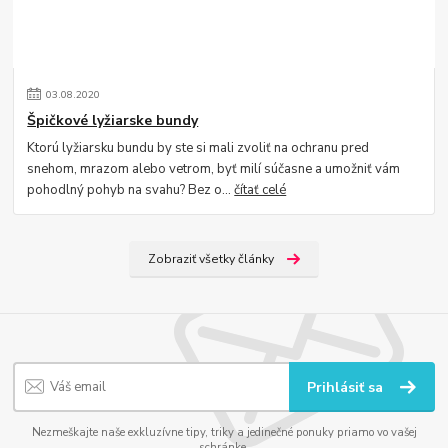
03
.
08
.
2020
Špičkové lyžiarske bundy
Ktorú lyžiarsku bundu by ste si mali zvoliť na ochranu pred
snehom, mrazom alebo vetrom, byť milí súčasne a umožniť vám
pohodlný pohyb na svahu? Bez o...
čítať celé
Zobraziť všetky články
Prihlásiť sa
Nezmeškajte naše exkluzívne tipy, triky a jedinečné ponuky priamo vo vašej
schránke.