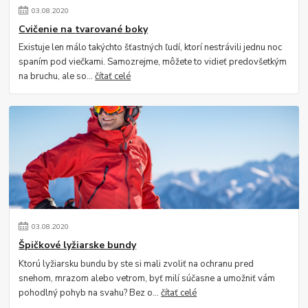
03
.
08
.
2020
Cvičenie na tvarované boky
Existuje len málo takýchto šťastných ľudí, ktorí nestrávili jednu noc
spaním pod viečkami. Samozrejme, môžete to vidieť predovšetkým
na bruchu, ale so...
čítať celé
03
.
08
.
2020
Špičkové lyžiarske bundy
Ktorú lyžiarsku bundu by ste si mali zvoliť na ochranu pred
snehom, mrazom alebo vetrom, byť milí súčasne a umožniť vám
pohodlný pohyb na svahu? Bez o...
čítať celé