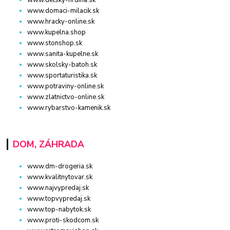
www.detsky-hrdina.sk
www.domaci-milacik.sk
www.hracky-online.sk
www.kupelna.shop
www.stonshop.sk
www.sanita-kupelne.sk
www.skolsky-batoh.sk
www.sportaturistika.sk
www.potraviny-online.sk
www.zlatnictvo-online.sk
www.rybarstvo-kamenik.sk
DOM, ZÁHRADA
www.dm-drogeria.sk
www.kvalitnytovar.sk
www.najvypredaj.sk
www.topvypredaj.sk
www.top-nabytok.sk
www.proti-skodcom.sk