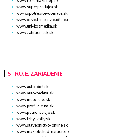
www.retromaxishop.sk
www.superpredajca.sk
www.spotrebice-domace.sk
www.osvetlenie-svietidla.eu
www.uni-kozmetika.sk
www.zahradnicek.sk
STROJE, ZARIADENIE
www.auto-diel.sk
www.auto-techna.sk
www.moto-diel.sk
www.profi-dielna.sk
www.polno-stroje.sk
www.krby-kotly.sk
www.stavebnictvo-online.sk
www.maxiobchod-naradie.sk