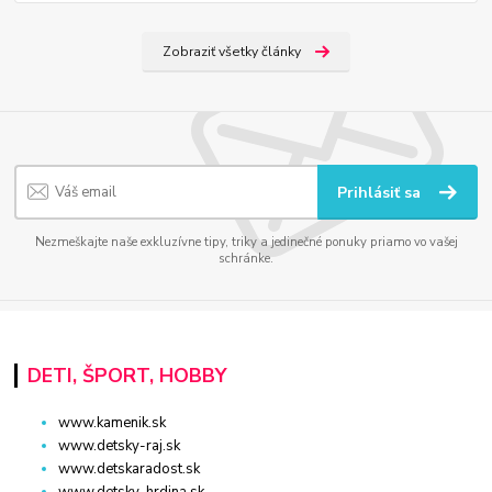
Zobraziť všetky články
Prihlásiť sa
Nezmeškajte naše exkluzívne tipy, triky a jedinečné ponuky priamo vo vašej
schránke.
DETI, ŠPORT, HOBBY
www.kamenik.sk
www.detsky-raj.sk
www.detskaradost.sk