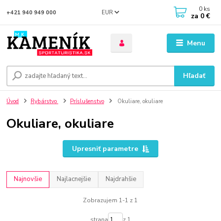
0
ks
EUR
+421 940 949 000
za
0 €
Menu
Hľadať
Úvod
Rybárstvo
Príslušenstvo
Okuliare, okuliare
Okuliare, okuliare
Upresniť parametre
Najnovšie
Najlacnejšie
Najdrahšie
Zobrazujem 1-1 z 1
strana
z 1