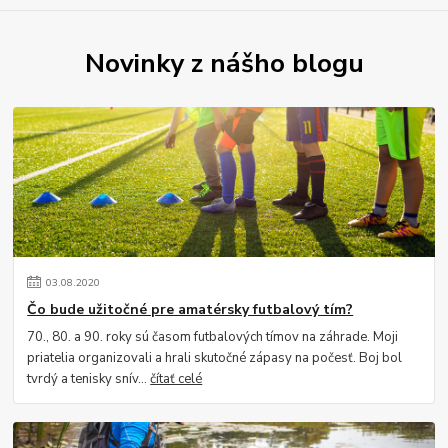
Novinky z nášho blogu
03
.
08
.
2020
Čo bude užitočné pre amatérsky futbalový tím?
70., 80. a 90. roky sú časom futbalových tímov na záhrade. Moji
priatelia organizovali a hrali skutočné zápasy na počesť. Boj bol
tvrdý a tenisky snív...
čítať celé